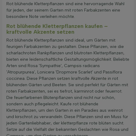
Rot blühende Kletterpflanzen sind eine hervorragende Wahl
für jeden, der seinem Garten mit roten Farbakzenten eine
besondere Note verleihen möchte.
Rot blühende Kletterpflanzen kaufen –
kraftvolle Akzente setzen
Rot blühende Kletterpflanzen sind ideal, um Gärten mit
feurigen Farbakzenten zu gestalten. Diese Pflanzen, wie die
scharlachroten Rankpflanzen und blutroten Kletterpflanzen,
bieten eine leidenschaftliche Gestaltungsmöglichkeit. Beliebte
Arten sind Rosa 'Sympathie', Campsis radicans
'Atropurpurea', Lonicera 'Dropmore Scarlet' und Passiflora
coccinea. Diese Pflanzen setzen kraftvolle Akzente in rot
blühenden Gärten und Beeten. Sie sind perfekt für Gärten mit
roten Farbakzenten, sei es tiefrot, karminrot oder feuerrot.
Die feuerfarbenen Blütenpflanzen sind nicht nur schön,
sondern auch pflegeleicht. Kaufe rot blühende
Kletterpflanzen, um den Garten in ein Paradies aus weinrot
und kirschrot zu verwandeln. Diese Pflanzen sind ein Muss für
jeden Gartenliebhaber, der kletterpflanze rote blüten sucht.
Setze auf die Vielfalt der bekannten Geslachten wie Rosa und
Campsis, um den Garten zu verschönern.