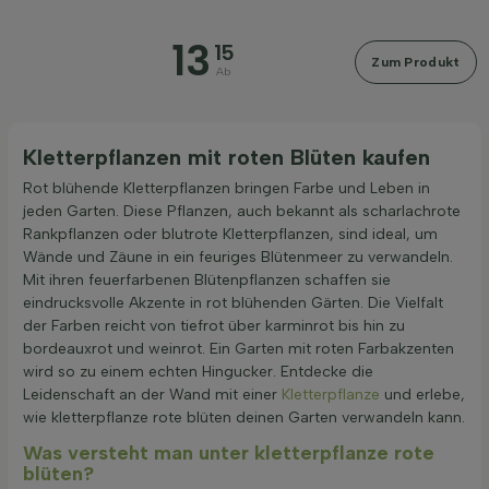
Blütezeit
13
15
Zum Produkt
Ab
Preis
Kletterpflanzen mit roten Blüten kaufen
Rot blühende Kletterpflanzen bringen Farbe und Leben in
jeden Garten. Diese Pflanzen, auch bekannt als scharlachrote
Rankpflanzen oder blutrote Kletterpflanzen, sind ideal, um
Filter anwenden
Wände und Zäune in ein feuriges Blütenmeer zu verwandeln.
Mit ihren feuerfarbenen Blütenpflanzen schaffen sie
eindrucksvolle Akzente in rot blühenden Gärten. Die Vielfalt
der Farben reicht von tiefrot über karminrot bis hin zu
bordeauxrot und weinrot. Ein Garten mit roten Farbakzenten
wird so zu einem echten Hingucker. Entdecke die
Leidenschaft an der Wand mit einer
Kletterpflanze
und erlebe,
wie kletterpflanze rote blüten deinen Garten verwandeln kann.
Was versteht man unter kletterpflanze rote
blüten?