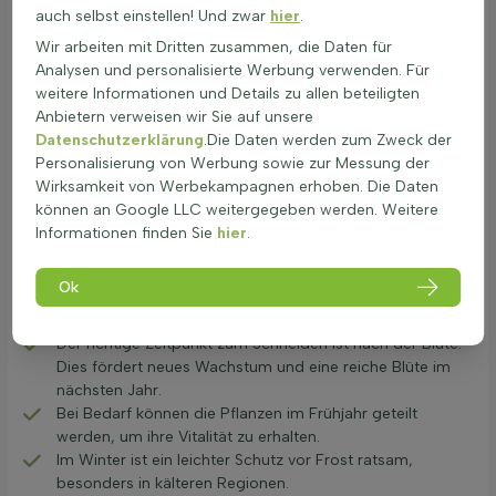
auch selbst einstellen! Und zwar
hier
.
und ausreichend gewässert werden. Regelmäßiges Gießen ist
besonders in den ersten Wochen nach der Pflanzung wichtig,
Wir arbeiten mit Dritten zusammen, die Daten für
um ein gutes Anwachsen zu gewährleisten.
Analysen und personalisierte Werbung verwenden. Für
weitere Informationen und Details zu allen beteiligten
Pflege für Farbstärke & Wuchs von Rot
blühenden Kletterpflanzen
Anbietern verweisen wir Sie auf unsere
Datenschutzerklärung
.Die Daten werden zum Zweck der
Rot blühende Kletterpflanzen sind eine wunderbare
Personalisierung von Werbung sowie zur Messung der
Ergänzung für jeden Garten. Die Pflege dieser Pflanzen ist
Wirksamkeit von Werbekampagnen erhoben. Die Daten
entscheidend für ihre Gesundheit und Blütenpracht.
können an Google LLC weitergegeben werden. Weitere
Regelmäßiges Gießen ist wichtig, besonders in
Informationen finden Sie
hier
.
trockenen Perioden. Der Boden sollte feucht, aber nicht
nass sein.
Ok
Einmal im Jahr im Frühjahr düngen, um das Wachstum zu
fördern. Ein ausgewogener Dünger ist ideal.
Der richtige Zeitpunkt zum Schneiden ist nach der Blüte.
Dies fördert neues Wachstum und eine reiche Blüte im
nächsten Jahr.
Bei Bedarf können die Pflanzen im Frühjahr geteilt
werden, um ihre Vitalität zu erhalten.
Im Winter ist ein leichter Schutz vor Frost ratsam,
besonders in kälteren Regionen.