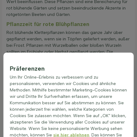
Wert beeinflussen. Diese Pflanzen sind eine Bereicherung für
rot blühende Gärten und setzen beeindruckende Akzente in
rotgetönten Beeten und Gärten.
Pflanzzeit für rote Blühpflanzen
Rot blühende Kletterpflanzen können das ganze Jahr über
gepflanzt werden, wenn sie in Töpfen geliefert werden, außer
bei Frost. Pflanzen mit Wurzelballen oder bloßen Wurzeln
sollten im Frühjahr oder Herbst gepflanzt werden. Die
Pflanzzeit hängt von der Art der Kletterpflanze und den
klimatischen Bedingungen ab. Der Pflanzabstand für rot
Präferenzen
blühende Kletterpflanzen variiert je nach Art, Größe und
Um Ihr Online-Erlebnis zu verbessern und zu
Wachstumsrate. Es ist wichtig, die Anzahl der Pflanzen pro
personalisieren, verwenden wir Cookies und ähnliche
Meter oder Quadratmeter zu beachten, die auf der Heijnen-
Methoden. Mithilfe bestimmter Marketing-Cookies können
Produktseite angegeben ist. Die richtige Bodenbearbeitung
wir und Dritte Ihr Surfverhalten erfassen, um unsere
ist entscheidend für das Wachstum von rot blühenden
Kommunikation besser auf Sie abstimmen zu können. Sie
Kletterpflanzen. Der Boden sollte gut durchlässig und
können jederzeit frei wählen, welche Kategorien von
nährstoffreich sein. Vor dem Pflanzen sollte der Boden
Cookies Sie zulassen möchten. Wenn Sie auf „OK“ klicken,
gelockert und mit Kompost angereichert werden. Bei der
akzeptieren Sie die Verwendung aller Cookies auf unserer
Pflanzung von rot blühenden Kletterpflanzen ist es wichtig,
Website. Wenn Sie keine personalisierte Werbung sehen
das Pflanzloch doppelt so breit wie der Wurzelballen zu
möchten, können Sie
sie hier ablehnen
. Das können Sie
machen. Nach dem Pflanzen sollte die Erde gut angedrückt