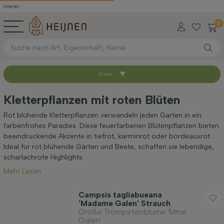
0
Filter
Sortieren nach
Kletterpflanzen mit roten Blüten
Verfügbar
Rot blühende Kletterpflanzen verwandeln jeden Garten in ein
farbenfrohes Paradies. Diese feuerfarbenen Blütenpflanzen bieten
beeindruckende Akzente in tiefrot, karminrot oder bordeauxrot.
Höhe bei Lieferung (cm)
Ideal für rot blühende Gärten und Beete, schaffen sie lebendige,
scharlachrote Highlights.
Mehr Lesen
Anwendung
Campsis tagliabueana
'Madame Galen' Strauch
Blütenfarbe
Große Trompetenblume 'Mme
Galen'