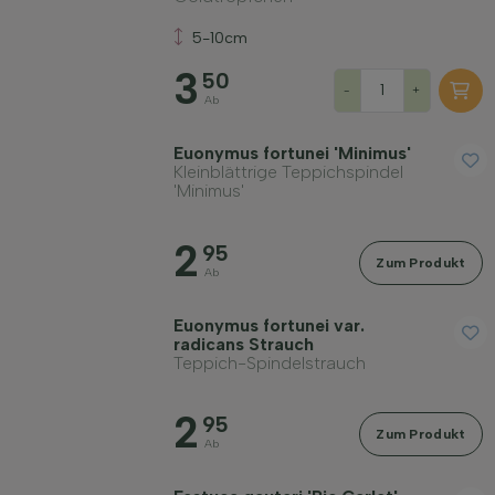
Standort
5-10cm
3
50
-
+
Wuchsform
Ab
Euonymus fortunei 'Minimus'
Anwendung
Kleinblättrige Teppichspindel
'Minimus'
Blütenfarbe
2
95
Zum Produkt
Ab
Blütezeit
Euonymus fortunei var.
radicans Strauch
Teppich-Spindelstrauch
Blattfarbe
2
95
Zum Produkt
Preis
Ab