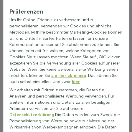
In Steingärten, um zartgelbe und goldgelbe Farbtöne zu
integrieren.
Präferenzen
Als Unterpflanzung für höhere Sträucher oder Bäume.
Um Ihr Online-Erlebnis zu verbessern und zu
In sonnigen Gärten, um leuchtende gelbe Akzente zu
personalisieren, verwenden wir Cookies und ähnliche
setzen.
Methoden. Mithilfe bestimmter Marketing-Cookies können
Gelb blühende Bodendecker kaufen kann eine einfache
wir und Dritte Ihr Surfverhalten erfassen, um unsere
Möglichkeit sein, um den Garten mit lebendigen Farben zu
Kommunikation besser auf Sie abstimmen zu können. Sie
bereichern. Diese Pflanzen sind nicht nur schön, sondern
können jederzeit frei wählen, welche Kategorien von
auch funktional, da sie den Boden schützen und Unkraut
Cookies Sie zulassen möchten. Wenn Sie auf „OK“ klicken,
unterdrücken. Ob zitronengelb, hellgelb oder senfgelb, diese
akzeptieren Sie die Verwendung aller Cookies auf unserer
Pflanzen bringen Farbe und Leben in jeden Garten.
Website. Wenn Sie keine personalisierte Werbung sehen
möchten, können Sie
sie hier ablehnen
. Das können Sie
Mit welchen Farben kombinieren?
auch selbst einstellen! Und zwar
hier
.
Gestaltungstipps
Wir arbeiten mit Dritten zusammen, die Daten für
Gelb blühende Bodendecker sind eine wunderbare
Analysen und personalisierte Werbung verwenden. Für
Ergänzung für jeden Garten. Diese Pflanzen lassen sich
weitere Informationen und Details zu allen beteiligten
hervorragend mit anderen Farben kombinieren, um lebendige
Anbietern verweisen wir Sie auf unsere
und harmonische Beete zu schaffen. Eine interessante
Datenschutzerklärung
.Die Daten werden zum Zweck der
Kombination ist die mit violetten oder blauen Stauden wie
Personalisierung von Werbung sowie zur Messung der
Salbei oder Katzenminze. Diese Farben bilden einen schönen
Wirksamkeit von Werbekampagnen erhoben. Die Daten
Kontrast zu den leuchtenden gelben Bodendeckern und