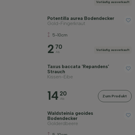
Vorläufig ausverkauft
Potentilla aurea Bodendecker
Gold-Fingerkraut
5-10cm
2
70
Vorläufig ausverkauft
Ab
Taxus baccata 'Repandens'
Strauch
Kissen-Eibe
14
20
Zum Produkt
Ab
Waldsteinia geoides
Bodendecker
Golderdbeere
5-10cm