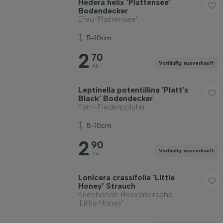
Hedera helix 'Plattensee'
Bodendecker
Efeu 'Plattensee'
5-10cm
2
70
Vorläufig ausverkauft
Ab
Leptinella potentillina 'Platt’s
Black' Bodendecker
Farn-Fiederpolster
5-10cm
2
90
Vorläufig ausverkauft
Ab
Lonicera crassifolia 'Little
Honey' Strauch
Kriechende Heckenkirsche
'Little Honey'