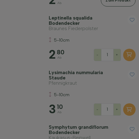
Zum Produkt
Ab
Leptinella squalida
Bodendecker
Braunes Fiederpolster
5-10cm
2
80
-
+
Ab
Lysimachia nummularia
Staude
Pfennigkraut
5-10cm
3
10
-
+
Ab
Symphytum grandiflorum
Bodendecker
Kaukasus-Beinwell