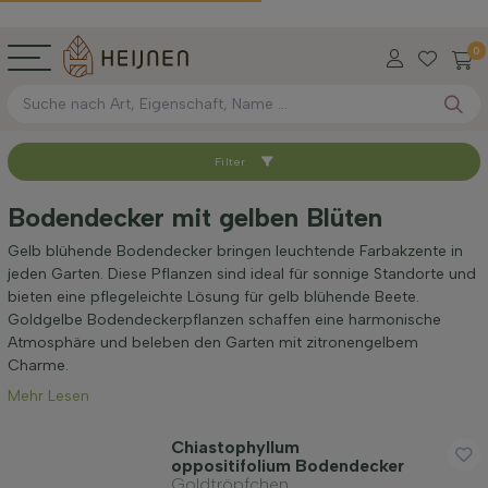
0
Filter
Sortieren nach
Bodendecker mit gelben Blüten
Verfügbar
Gelb blühende Bodendecker bringen leuchtende Farbakzente in
jeden Garten. Diese Pflanzen sind ideal für sonnige Standorte und
bieten eine pflegeleichte Lösung für gelb blühende Beete.
Höhe bei Lieferung (cm)
Goldgelbe Bodendeckerpflanzen schaffen eine harmonische
Atmosphäre und beleben den Garten mit zitronengelbem
Charme.
Maximale Höhe (cm)
Mehr Lesen
Geschlecht
Chiastophyllum
oppositifolium Bodendecker
Goldtröpfchen