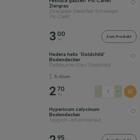
Festuca gauteri 'Pic Carlet'
Ziergras
Zwergiger Bärenfell-Schwingel
'Pic Carlit'
Widerstandsfähigkeit
3
00
Zum Produkt
Ab
Immergrün
Hedera helix 'Goldchild'
Bodendecker
Gelbbunter Efeu 'Goldchild'
Duftend
5-10cm
2
70
Fruchttragend
-
+
Ab
Bodenart
Hypericum calycinum
Bodendecker
Teppich-Johanniskraut
Filter anwenden
2
95