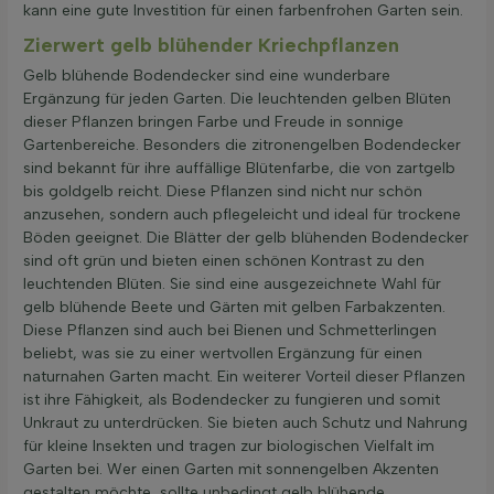
kann eine gute Investition für einen farbenfrohen Garten sein.
Zierwert gelb blühender Kriechpflanzen
Gelb blühende Bodendecker sind eine wunderbare
Ergänzung für jeden Garten. Die leuchtenden gelben Blüten
dieser Pflanzen bringen Farbe und Freude in sonnige
Gartenbereiche. Besonders die zitronengelben Bodendecker
sind bekannt für ihre auffällige Blütenfarbe, die von zartgelb
bis goldgelb reicht. Diese Pflanzen sind nicht nur schön
anzusehen, sondern auch pflegeleicht und ideal für trockene
Böden geeignet. Die Blätter der gelb blühenden Bodendecker
sind oft grün und bieten einen schönen Kontrast zu den
leuchtenden Blüten. Sie sind eine ausgezeichnete Wahl für
gelb blühende Beete und Gärten mit gelben Farbakzenten.
Diese Pflanzen sind auch bei Bienen und Schmetterlingen
beliebt, was sie zu einer wertvollen Ergänzung für einen
naturnahen Garten macht. Ein weiterer Vorteil dieser Pflanzen
ist ihre Fähigkeit, als Bodendecker zu fungieren und somit
Unkraut zu unterdrücken. Sie bieten auch Schutz und Nahrung
für kleine Insekten und tragen zur biologischen Vielfalt im
Garten bei. Wer einen Garten mit sonnengelben Akzenten
gestalten möchte, sollte unbedingt gelb blühende