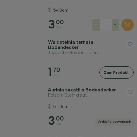
5-10cm
3
00
-
+
Ab
Waldsteinia ternata
Bodendecker
Teppich-Golderdbeere
1
70
Zum Produkt
Ab
Aurinia saxatilis Bodendecker
Felsen-Steinkraut
5-10cm
3
00
Vorläufig ausverkauft
Ab