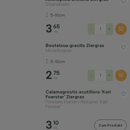
Strandhafer
Standort
5-10cm
3
Wuchsform
65
-
+
Ab
Anwendung
Bouteloua gracilis Ziergras
Moskitogras
5-10cm
Blütenfarbe
2
75
-
+
Ab
Blütezeit
Calamagrostis acutiflora 'Karl
Foerster' Ziergras
Blattfarbe
Försters Garten-Reitgras 'Karl
Förster'
Preis
3
10
Zum Produkt
Ab