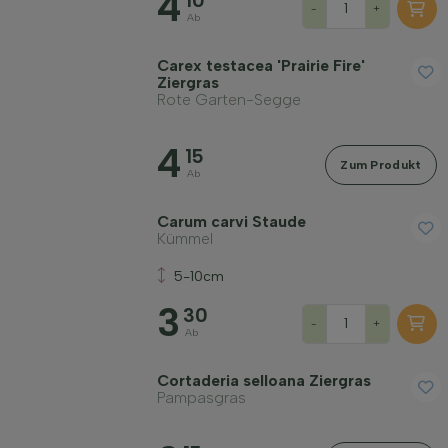
4
10
-
+
Ab
Carex testacea 'Prairie Fire'
Ziergras
Rote Garten-Segge
4
15
Zum Produkt
Ab
Carum carvi Staude
Kümmel
5-10cm
3
30
-
+
Ab
Cortaderia selloana Ziergras
Pampasgras