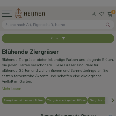
0
Filter
Sortieren nach
Blühende Ziergräser
Verfügbar
Blühende Ziergräser bieten lebendige Farben und elegante Blüten,
die jeden Garten verschönern. Diese Gräser sind ideal für
blühende Gärten und ziehen Bienen und Schmetterlinge an. Sie
Höhe bei Lieferung (cm)
setzen farbenfrohe Akzente und schaffen eine ökologische
Vielfalt im Garten.
Mehr Lesen
Maximale Höhe (cm)
Ziergräser mit braunen Blüten
Ziergräser mit gelben Blüten
Ziergräser mit grau
Geschlecht
Ammophila arenaria Ziergras