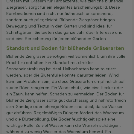
Gräsern mit Gräsern für Farbakzente, wie zierliche blühende
Ziergräser, sorgt für ein elegantes Erscheinungsbild. Diese
Kombinationen sind nicht nur ästhetisch ansprechend,
sondern auch pflegeleicht. Blühende Ziergräser bringen
Bewegung und Textur in den Garten und sind ideal für
Schnittgärten. Sie bieten das ganze Jahr über Interesse und
sind eine Bereicherung für jeden blühenden Garten.
Standort und Boden für blühende Gräserarten
Blühende Ziergräser benötigen viel Sonnenlicht, um ihre volle
Pracht zu entfalten. Ein Standort mit direkter
Sonneneinstrahlung ist ideal. Halbschatten kann toleriert
werden, aber die Blütenfülle könnte darunter leiden. Wind
kann ein Problem sein, da diese Gräserarten empfindlich auf
starke Böen reagieren. Ein Windschutz, wie eine Hecke oder
ein Zaun, kann helfen, Schäden zu vermeiden. Der Boden für
blühende Ziergräser sollte gut durchlässig und nährstoffreich
sein. Sandige oder lehmige Böden sind ideal, da sie Wasser
gut abführen. Regelmäßiges Düngen fördert das Wachstum
und die Blütenbildung. Die Bodenfeuchtigkeit spielt eine
wichtige Rolle. Zu viel Wasser kann die Wurzeln schädigen,
während zu wenig Wasser das Wachstum hemmt. Ein