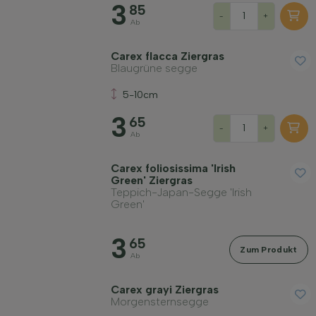
3
85
-
+
Ab
Carex flacca Ziergras
Blaugrüne segge
5-10cm
3
65
-
+
Ab
Carex foliosissima 'Irish
Green' Ziergras
Teppich-Japan-Segge 'Irish
Green'
3
65
Zum Produkt
Ab
Carex grayi Ziergras
Morgensternsegge