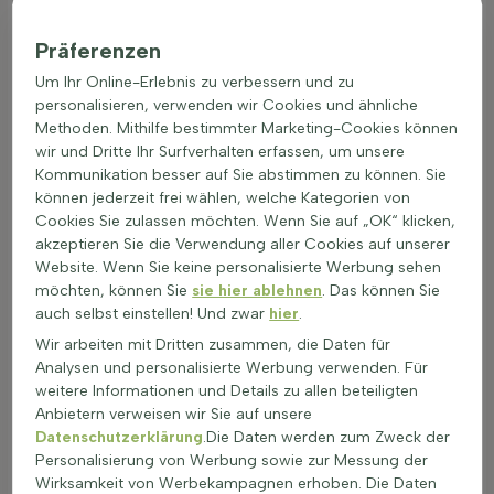
Einsatz als Blütenzierde in naturnahen Gärten
Präferenzen
Blühende Ziergräser sind eine wunderbare Ergänzung für
jeden Garten. Sie bringen Farbe und Leichtigkeit und sind
Um Ihr Online-Erlebnis zu verbessern und zu
ideal für verschiedene Anwendungen. Hier sind einige
personalisieren, verwenden wir Cookies und ähnliche
Möglichkeiten, wie blühende Ziergräser im Garten eingesetzt
Methoden. Mithilfe bestimmter Marketing-Cookies können
werden können:
wir und Dritte Ihr Surfverhalten erfassen, um unsere
Als Randbeplanzung: Blühende Ziergräser eignen sich
Kommunikation besser auf Sie abstimmen zu können. Sie
hervorragend als Randbeplanzung, um Beete
können jederzeit frei wählen, welche Kategorien von
einzurahmen und Struktur zu verleihen.
Cookies Sie zulassen möchten. Wenn Sie auf „OK“ klicken,
In Gruppenpflanzungen: Diese Gräser können in Gruppen
akzeptieren Sie die Verwendung aller Cookies auf unserer
gepflanzt werden, um farbenfrohe Akzente zu setzen
Website. Wenn Sie keine personalisierte Werbung sehen
und lebendige Gärten zu schaffen.
möchten, können Sie
sie hier ablehnen
. Das können Sie
Als Solitärpflanze: Ein einzelnes blühendes Ziergras kann
auch selbst einstellen! Und zwar
hier
.
als Blickfang in einem Schnittgarten oder einem
Wir arbeiten mit Dritten zusammen, die Daten für
ökologischen Garten dienen.
Analysen und personalisierte Werbung verwenden. Für
Für Bienen- und Schmetterlingsgärten: Blühende
weitere Informationen und Details zu allen beteiligten
Ziergräser ziehen Bienen und Schmetterlinge an und
Anbietern verweisen wir Sie auf unsere
fördern die Biodiversität.
Datenschutzerklärung
.Die Daten werden zum Zweck der
In farbenfrohen Gärten: Sie bieten elegante Blüten und
Personalisierung von Werbung sowie zur Messung der
dekorative Blütenstände, die jedem Garten Farbe und
Wirksamkeit von Werbekampagnen erhoben. Die Daten