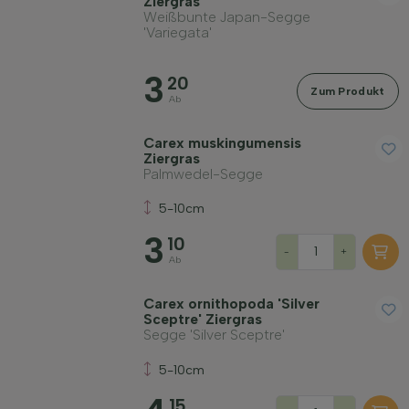
Ziergras
Weißbunte Japan-Segge
'Variegata'
3
20
Zum Produkt
Ab
Carex muskingumensis
Ziergras
Palmwedel-Segge
5-10cm
3
10
-
+
Ab
Carex ornithopoda 'Silver
Sceptre' Ziergras
Segge 'Silver Sceptre'
5-10cm
15