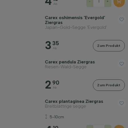
4
-
+
Ab
Carex oshimensis 'Evergold'
Ziergras
Japan-Gold-Segge 'Evergold'
3
35
Zum Produkt
Ab
Carex pendula Ziergras
Riesen-Wald-Segge
2
90
Zum Produkt
Ab
Carex plantaginea Ziergras
Breitblättrige segge
5-10cm