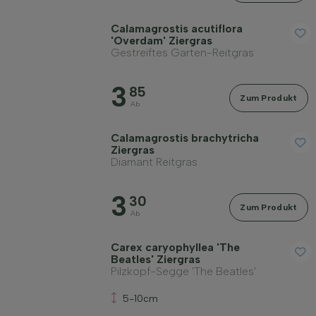
Calamagrostis acutiflora
'Overdam' Ziergras
Gestreiftes Garten-Reitgras
Widerstandsfähigkeit
3
85
Zum Produkt
Ab
Immergrün
Calamagrostis brachytricha
Ziergras
Duftend
Diamant Reitgras
3
30
Fruchttragend
Zum Produkt
Ab
Bodenart
Carex caryophyllea 'The
Beatles' Ziergras
Pilzkopf-Segge 'The Beatles'
Filter anwenden
5-10cm