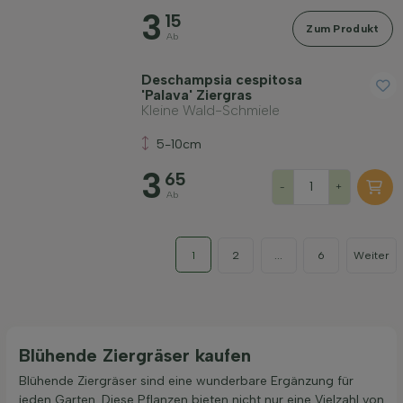
3
15
Zum Produkt
Ab
Deschampsia cespitosa
'Palava' Ziergras
Kleine Wald-Schmiele
5-10cm
3
65
-
+
Ab
1
2
...
6
Weiter
Blühende Ziergräser kaufen
Blühende Ziergräser sind eine wunderbare Ergänzung für
jeden Garten. Diese Pflanzen bieten nicht nur eine Vielzahl von