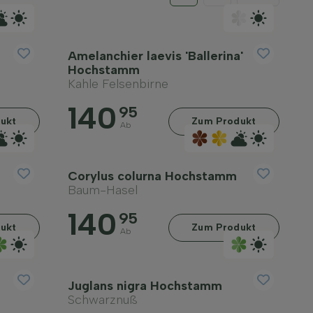
Amelanchier laevis 'Ballerina'
Hochstamm
Kahle Felsenbirne
140
95
ukt
Zum Produkt
Ab
m
Corylus colurna Hochstamm
Baum-Hasel
140
95
ukt
Zum Produkt
Ab
Juglans nigra Hochstamm
Schwarznuß