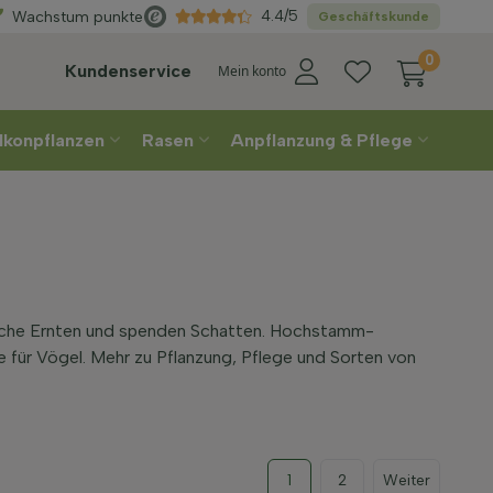
Wählen
Sie Ihre Lieferwoche
4.4/5
Wachstum punkte
Geschäftskunde
0
Kundenservice
Mein konto
lkonpflanzen
Rasen
Anpflanzung & Pflege
eiche Ernten und spenden Schatten. Hochstamm-
 für Vögel. Mehr zu Pflanzung, Pflege und Sorten von
1
2
Weiter