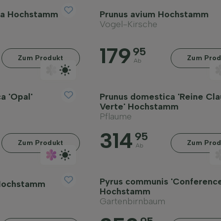
ca Hochstamm
Prunus avium Hochstamm
Vogel-Kirsche
179
95
Zum Produkt
Zum Prod
Ab
a 'Opal'
Prunus domestica 'Reine Cl
Verte' Hochstamm
Pflaume
314
95
Zum Produkt
Zum Prod
Ab
Pyrus communis 'Conference
 Hochstamm
Hochstamm
Gartenbirnbaum