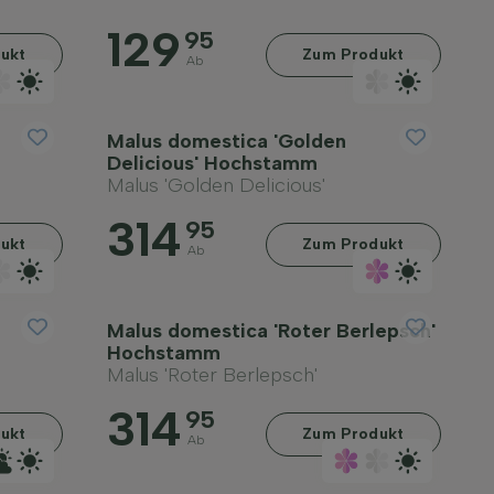
129
95
ukt
Zum Produkt
Ab
Malus domestica 'Golden
Delicious' Hochstamm
Malus 'Golden Delicious'
314
95
ukt
Zum Produkt
Ab
Malus domestica 'Roter Berlepsch'
Hochstamm
Malus 'Roter Berlepsch'
314
95
ukt
Zum Produkt
Ab