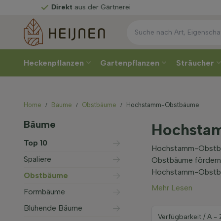
Direkt
aus der Gärtnerei
Heckenpflanzen
Gartenpflanzen
Sträucher
Home
Bäume
Obstbäume
Hochstamm-Obstbäume
Bäume
Hochsta
Top 10
Hochstamm-Obstbäum
Spaliere
Obstbäume fördern N
Hochstamm-Obstbäum
Obstbäume
Mehr Lesen
Formbäume
Blühende Bäume