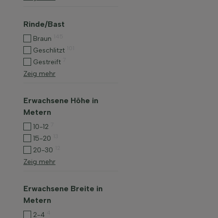
Rinde/Bast
145
Braun
101
Geschlitzt
7
Gestreift
Zeig mehr
Erwachsene Höhe in
Metern
7
10-12
13
15-20
12
20-30
Zeig mehr
Erwachsene Breite in
Metern
4
2-4