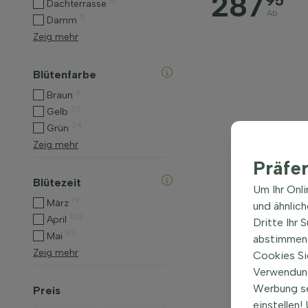
287
95
61
Dachterrasse
Ab
5
Damm
Zeig mehr
Blütenfarbe
6
Braun
26
Gelb
24
Grün
Zeig mehr
Präfe
Blütezeit
Um Ihr Onl
19
März
und ähnlic
108
April
Dritte Ihr 
89
Mai
abstimmen 
Zeig mehr
Cookies Si
Verwendung
Werbung s
Preis
einstellen