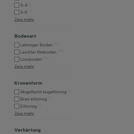
6
3-4
14
3-5
Zeig mehr
Bodenart
155
Lehmiger Boden
155
Leichter Kleiboden
103
Lössboden
Zeig mehr
Kronenform
51
Abgeflacht kugelförmig
6
Breit eiförmig
13
Eiförmig
Zeig mehr
Verhärtung