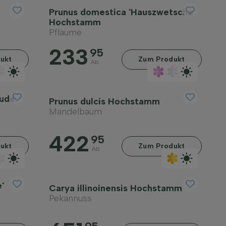
Prunus domestica 'Hauszwetsche'
Hochstamm
Pflaume
233
95
ukt
Zum Produkt
Ab
aude
Prunus dulcis Hochstamm
Mandelbaum
422
95
ukt
Zum Produkt
Ab
'
Carya illinoinensis Hochstamm
Pekannuss