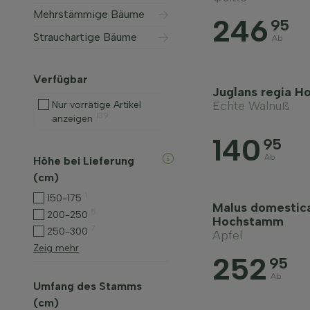
Mehrstämmige Bäume
246
95
Strauchartige Bäume
Ab
Verfügbar
Juglans regia 
Echte Walnuß
Nur vorrätige Artikel
139
anzeigen
140
95
Ab
Höhe bei Lieferung
(cm)
1
150-175
Malus domestica
5
200-250
Hochstamm
7
250-300
Apfel
Zeig mehr
252
95
Ab
Umfang des Stamms
(cm)