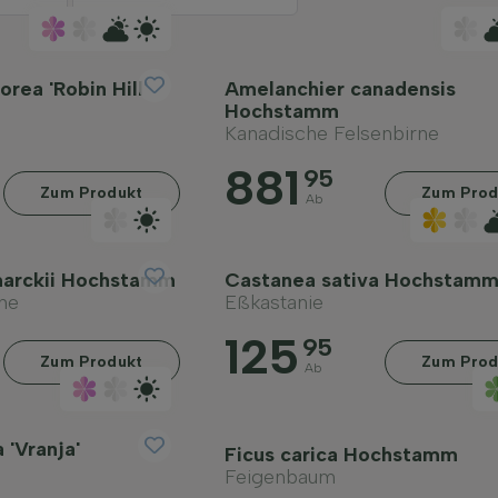
rea 'Robin Hill'
Amelanchier canadensis
Hochstamm
Kanadische Felsenbirne
881
95
Zum Produkt
Zum Prod
Ab
marckii Hochstamm
Castanea sativa Hochstam
ne
Eßkastanie
125
95
Zum Produkt
Zum Prod
Ab
 'Vranja'
Ficus carica Hochstamm
Feigenbaum