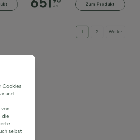
651
95
ukt
Zum Produkt
Ab
1
2
Weiter
ir Cookies
ir und
n von
 die
ierte
uch selbst