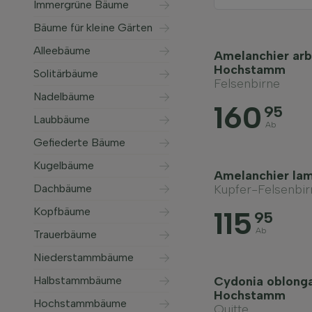
Immergrüne Bäume
Bäume für kleine Gärten
Alleebäume
Amelanchier arbo
Hochstamm
Solitärbäume
Felsenbirne
Nadelbäume
160
95
Laubbäume
Ab
Gefiederte Bäume
Kugelbäume
Amelanchier la
Dachbäume
Kupfer-Felsenbir
Kopfbäume
115
95
Ab
Trauerbäume
Niederstammbäume
Halbstammbäume
Cydonia oblonga
Hochstamm
Hochstammbäume
Quitte