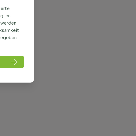
ierte
igten
 werden
rksamkeit
gegeben