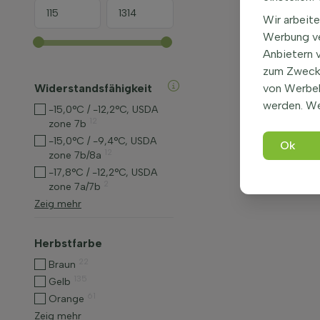
Wir arbeite
Werbung ve
Anbietern 
zum Zweck 
Widerstandsfähigkeit
von Werbe
werden. We
-15,0°C / -12,2°C, USDA
12
zone 7b
-15,0°C / -9,4°C, USDA
Ok
12
zone 7b/8a
-17,8°C / -12,2°C, USDA
2
zone 7a/7b
Zeig mehr
Herbstfarbe
22
Braun
135
Gelb
61
Orange
Zeig mehr