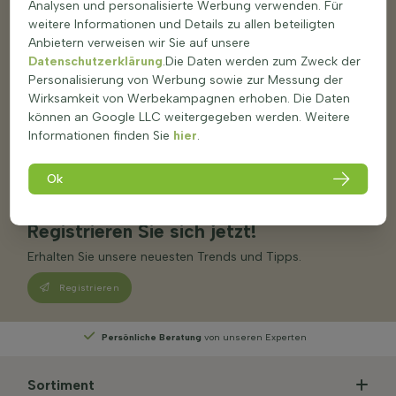
Auswahl des richtigen Baumes oder der richtigen Pflanze?
Analysen und personalisierte Werbung verwenden. Für
Wir sind für Sie da!
weitere Informationen und Details zu allen beteiligten
Anbietern verweisen wir Sie auf unsere
0283 192 630 06
Datenschutzerklärung
.Die Daten werden zum Zweck der
Heute geöffnet von 09:00 - 17:00
Personalisierung von Werbung sowie zur Messung der
E-Mail senden
Wirksamkeit von Werbekampagnen erhoben. Die Daten
info@heijnen-pflanzen.de
können an Google LLC weitergegeben werden. Weitere
Informationen finden Sie
hier
.
Folgen Sie Heijnen Pflanzen
Erhalten Sie unsere neuesten Trends und Tipps.
Ok
Registrieren Sie sich jetzt!
Erhalten Sie unsere neuesten Trends und Tipps.
Registrieren
Persönliche Beratung
von unseren Experten
Sortiment