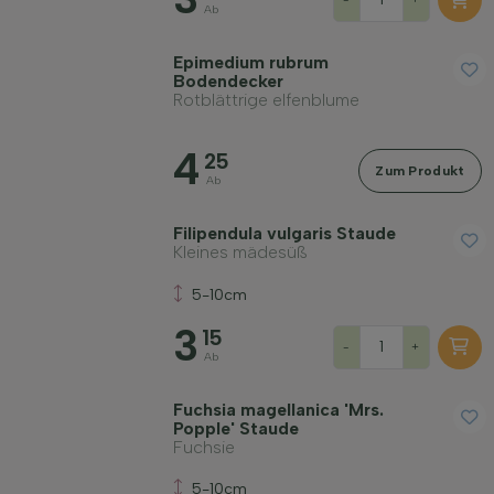
Ab
Epimedium rubrum
Bodendecker
Rotblättrige elfenblume
4
25
Zum Produkt
Ab
Filipendula vulgaris Staude
Kleines mädesüß
5-10cm
3
15
-
+
Ab
Fuchsia magellanica 'Mrs.
Popple' Staude
Fuchsie
5-10cm