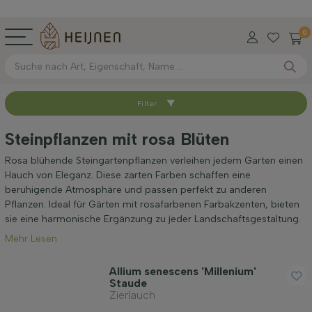
0
Filter
Sortieren nach
Steinpflanzen mit rosa Blüten
Verfügbar
Rosa blühende Steingartenpflanzen verleihen jedem Garten einen
Hauch von Eleganz. Diese zarten Farben schaffen eine
beruhigende Atmosphäre und passen perfekt zu anderen
Höhe bei Lieferung (cm)
Pflanzen. Ideal für Gärten mit rosafarbenen Farbakzenten, bieten
sie eine harmonische Ergänzung zu jeder Landschaftsgestaltung.
Mehr Lesen
Maximale Höhe (cm)
Allium senescens 'Millenium'
Staude
Geschlecht
Zierlauch