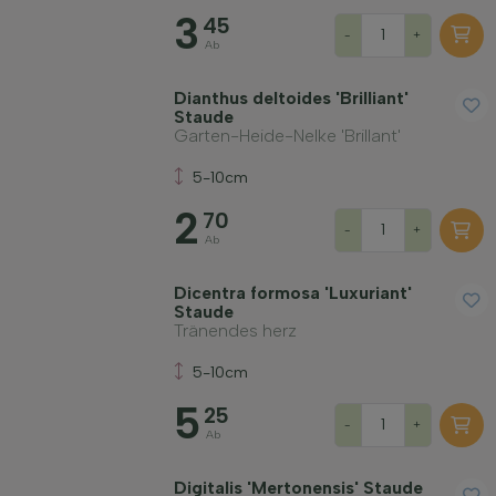
3
45
-
+
Ab
Dianthus deltoides 'Brilliant'
Staude
Garten-Heide-Nelke 'Brillant'
5-10cm
2
70
-
+
Ab
Dicentra formosa 'Luxuriant'
Staude
Tränendes herz
5-10cm
5
25
-
+
Ab
Digitalis 'Mertonensis' Staude