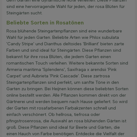
dem Garten eine dynamische Note verleihen. Diese Pflanzen
sind eine hervorragende Wahl für jeden, der rosa Blüten für
Steingärten sucht.
Beliebte Sorten in Rosatönen
Rosa blühende Steingartenpflanzen sind eine wunderbare
Wahl für jeden Garten. Beliebte Arten wie Phlox subulata
'Candy Stripe' und Dianthus deltoides 'Brilliant' bieten zarte
Farben und sind ideal für Steingärten. Diese Pflanzen sind
bekannt für ihre rosa Blüten, die jedem Garten einen
romantischen Touch verleihen. Weitere bekannte Sorten sind
Armeria maritima 'Splendens', Saxifraga x arendsii 'Pink
Carpet' und Aubrieta 'Pink Cascade'. Diese zartrosa
Steingartenpflanzen sind perfekt, um sanfte Töne in den
Garten zu bringen. Bei Heijnen können diese beliebten Sorten
online bestellt werden. Alle Pflanzen kommen direkt von der
Gärtnerei und werden bequem nach Hause geliefert. So wird
der Garten mit rosafarbenen Farbakzenten schnell und
einfach verschönert. Ob hellrosa, tiefrosa oder
pfingstrosenrosa, die Auswahl an rosa blühenden Gärten ist
groß. Diese Pflanzen sind ideal für Beete und Gärten, die
einen Hauch von Farbe benötigen. Entdecke die Vielfalt der