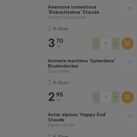
Anemone tomentosa
'Robustissima' Staude
Herbst-Anemone
5-10cm
Widerstandsfähigkeit
3
70
-
+
Ab
Immergrün
Armeria maritima 'Splendens'
Bodendecker
Duftend
Grasnelke
5-10cm
Fruchttragend
2
95
-
+
Ab
Bodenart
Aster alpinus 'Happy End'
Staude
Filter anwenden
Alpen-Aster
5-10cm