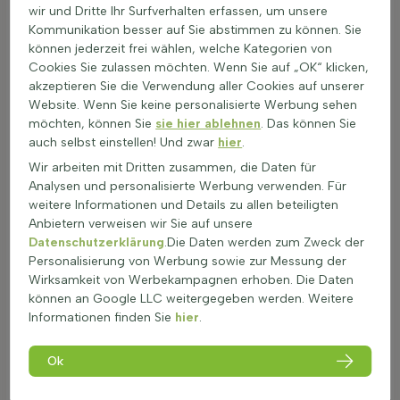
wir und Dritte Ihr Surfverhalten erfassen, um unsere
dass sie ihre Blätter das ganze Jahr über behalten. Dies hängt
Kommunikation besser auf Sie abstimmen zu können. Sie
jedoch von der Art und dem Klima ab. In milderen Klimazonen
können jederzeit frei wählen, welche Kategorien von
sind sie eher immergrün, während sie in kälteren Regionen
Cookies Sie zulassen möchten. Wenn Sie auf „OK“ klicken,
ihre Blätter verlieren können. Rosa blühende
akzeptieren Sie die Verwendung aller Cookies auf unserer
Steingartenpflanzen sind auch hitze- und
Website. Wenn Sie keine personalisierte Werbung sehen
trockenheitsresistent. Ihre tiefen Wurzeln und die ledrige
möchten, können Sie
sie hier ablehnen
. Das können Sie
Blattstruktur helfen, Wasser zu speichern. Ein sonniger
auch selbst einstellen! Und zwar
hier
.
Standort und gut durchlässiger Boden fördern ihre
Wir arbeiten mit Dritten zusammen, die Daten für
Widerstandsfähigkeit. Diese Pflanzen sind in der Regel
Analysen und personalisierte Werbung verwenden. Für
ungiftig und sicher für Gärten mit Kindern und Haustieren. Sie
weitere Informationen und Details zu allen beteiligten
tragen zur Biodiversität bei, indem sie Insekten anziehen und
Anbietern verweisen wir Sie auf unsere
Lebensräume bieten. Ihre Blüten sind eine wichtige
Datenschutzerklärung
.Die Daten werden zum Zweck der
Nahrungsquelle für Bienen und Schmetterlinge, was zur
Personalisierung von Werbung sowie zur Messung der
Gesundheit des Gartens beiträgt.
Wirksamkeit von Werbekampagnen erhoben. Die Daten
Verwendung in romantischen & naturnahen
können an Google LLC weitergegeben werden. Weitere
Beeten
Informationen finden Sie
hier
.
Rosa blühende Steingartenpflanzen sind ideal für die
Gestaltung von romantischen und naturnahen Gärten. Diese
Ok
Pflanzen bringen zarte Farben in den Garten und schaffen
eine beruhigende Atmosphäre. Hier sind einige Möglichkeiten,