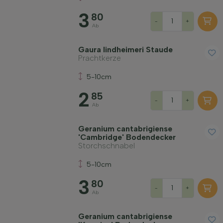
3
80
-
+
Ab
Gaura lindheimeri Staude
Prachtkerze
5-10cm
2
85
-
+
Ab
Geranium cantabrigiense
'Cambridge' Bodendecker
Storchschnabel
5-10cm
3
80
-
+
Ab
Geranium cantabrigiense