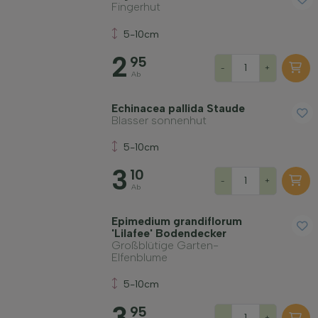
Fingerhut
5-10cm
2
95
-
+
Ab
Echinacea pallida Staude
Blasser sonnenhut
5-10cm
3
10
-
+
Ab
Epimedium grandiflorum
'Lilafee' Bodendecker
Großblütige Garten-
Elfenblume
5-10cm
3
95
-
+