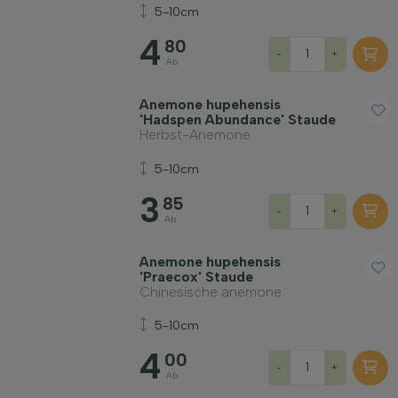
5-10cm
Standort
4
80
-
+
Ab
Wuchsform
Anemone hupehensis
'Hadspen Abundance' Staude
Anwendung
Herbst-Anemone
5-10cm
Blütenfarbe
3
85
-
+
Ab
Blütezeit
Anemone hupehensis
'Praecox' Staude
Chinesische anemone
Blattfarbe
5-10cm
4
Preis
00
-
+
Ab