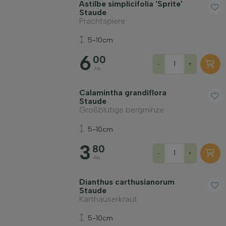
Astilbe simplicifolia 'Sprite'
Staude
Prachtspiere
5-10cm
6
00
-
+
Ab
Calamintha grandiflora
Staude
Großblütige bergminze
5-10cm
3
80
-
+
Ab
Dianthus carthusianorum
Staude
Karthäuserkraut
5-10cm