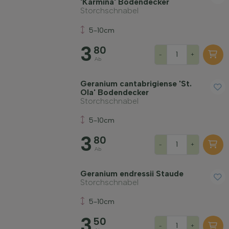
'Karmina' Bodendecker
Storchschnabel
5-10cm
3
80
-
+
Ab
Geranium cantabrigiense 'St.
Ola' Bodendecker
Storchschnabel
5-10cm
3
80
-
+
Ab
Geranium endressii Staude
Storchschnabel
5-10cm
3
50
-
+