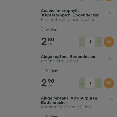
Acaena microphylla
'Kupferteppich' Bodendecker
Braunrotes Stachelnüsschen
5-10cm
2
80
-
+
Ab
Ajuga reptans Bodendecker
Kriechender Günsel
5-10cm
2
90
-
+
Ab
Ajuga reptans 'Atropurpurea'
Bodendecker
Rotblättriger Garten Günsel
5-10cm