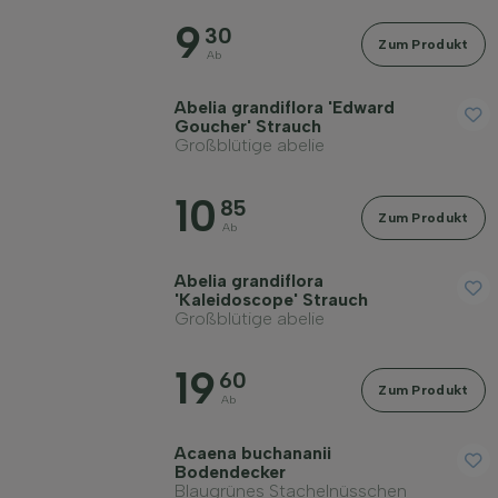
Preis
9
30
Zum Produkt
Ab
Abelia grandiflora 'Edward
Goucher' Strauch
Großblütige abelie
Widerstandsfähigkeit
10
85
Zum Produkt
Ab
Immergrün
Abelia grandiflora
'Kaleidoscope' Strauch
Duftend
Großblütige abelie
19
60
Fruchttragend
Zum Produkt
Ab
Acaena buchananii
Bodenart
Bodendecker
Blaugrünes Stachelnüsschen