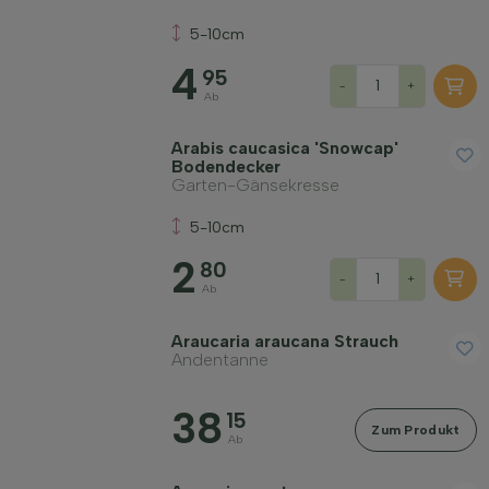
5-10cm
4
95
-
+
Ab
Arabis caucasica 'Snowcap'
Bodendecker
Garten-Gänsekresse
5-10cm
2
80
-
+
Ab
Araucaria araucana Strauch
Andentanne
38
15
Zum Produkt
Ab