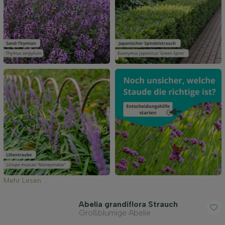
Geschlecht
Standort
Wuchsform
Anwendung
Blütenfarbe
Blütezeit
Mehr Lesen
Blattfarbe
Abelia grandiflora Strauch
Großblumige Abelie