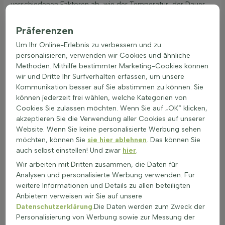
verschiedenen Faktoren ab, wie der Temperatur, der Dauer
der Frostperiode und der Bodenbeschaffenheit. Wintergrüne
Pflanzen sind oft widerstandsfähig gegen Kälte, aber starke
Präferenzen
Winde können sie dennoch schädigen. Ein geschützter
Um Ihr Online-Erlebnis zu verbessern und zu
Standort im Garten kann helfen, die Pflanzen vor
personalisieren, verwenden wir Cookies und ähnliche
Frostschäden zu bewahren.
Methoden. Mithilfe bestimmter Marketing-Cookies können
Immergrüne Pflanzen sind in der Regel hitze- und
wir und Dritte Ihr Surfverhalten erfassen, um unsere
trockenheitsresistent. Ihre Blätter haben oft eine
Kommunikation besser auf Sie abstimmen zu können. Sie
Wachsschicht oder sind behaart, was die Verdunstung
können jederzeit frei wählen, welche Kategorien von
reduziert. Ein tiefes Wurzelsystem ermöglicht es ihnen,
Cookies Sie zulassen möchten. Wenn Sie auf „OK“ klicken,
Wasser aus tieferen Bodenschichten zu ziehen, was sie ideal
akzeptieren Sie die Verwendung aller Cookies auf unserer
für trockene Sommer macht.
Website. Wenn Sie keine personalisierte Werbung sehen
Die meisten immergrünen Pflanzen sind ungiftig und sicher
möchten, können Sie
sie hier ablehnen
. Das können Sie
für Gärten mit Kindern und Haustieren. Bei normalem
auch selbst einstellen! Und zwar
hier
.
Gebrauch im Garten sind sie unbedenklich und können ohne
Wir arbeiten mit Dritten zusammen, die Daten für
Bedenken gepflanzt werden.
Analysen und personalisierte Werbung verwenden. Für
Immergrüne Pflanzen tragen zur Biodiversität bei, indem sie
weitere Informationen und Details zu allen beteiligten
Lebensraum und Nahrung für verschiedene Tierarten bieten.
Anbietern verweisen wir Sie auf unsere
Sie können das Gleichgewicht im Ökosystem unterstützen
Datenschutzerklärung
.Die Daten werden zum Zweck der
und die Resistenz des Gartens gegen Krankheiten und
Personalisierung von Werbung sowie zur Messung der