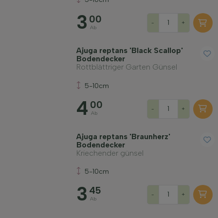
3
00
-
+
Ab
Ajuga reptans 'Black Scallop'
Bodendecker
Rottblättriger Garten Günsel
5-10cm
4
00
-
+
Ab
Ajuga reptans 'Braunherz'
Bodendecker
Kriechender günsel
5-10cm
3
45
-
+
Ab