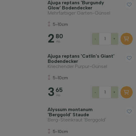
Ajuga reptans 'Burgundy
Glow' Bodendecker
Mehrfarbiger Garten-Günsel
5-10cm
2
80
-
+
Ab
Ajuga reptans 'Catlin's Giant'
Bodendecker
Kriechender Purpur-Günsel
5-10cm
3
65
-
+
Ab
Alyssum montanum
'Berggold' Staude
Berg-Steinkraut 'Berggold'
5-10cm