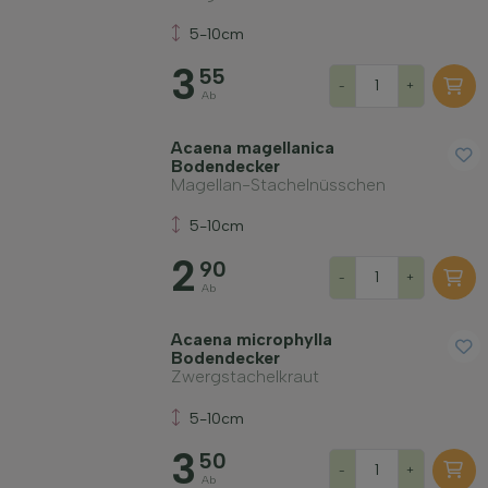
Filter anwenden
5-10cm
3
55
-
+
Ab
Acaena magellanica
Bodendecker
Magellan-Stachelnüsschen
5-10cm
2
90
-
+
Ab
Acaena microphylla
Bodendecker
Zwergstachelkraut
5-10cm
3
50
-
+
Ab