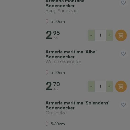
Arenaria montana
Bodendecker
Berg-Sandkraut
5-10cm
2
95
-
+
Ab
Armeria maritima 'Alba'
Bodendecker
Weiße Grasnelke
5-10cm
2
70
-
+
Ab
Armeria maritima 'Splendens'
Bodendecker
Grasnelke
5-10cm