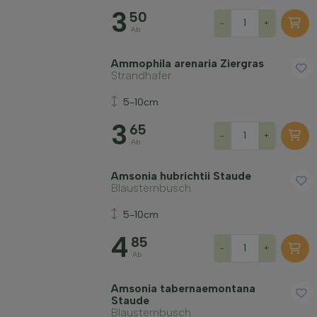
3
50
-
+
Ab
Ammophila arenaria Ziergras
Strandhafer
5-10cm
3
65
-
+
Ab
Amsonia hubrichtii Staude
Blausternbusch
5-10cm
4
85
-
+
Ab
Amsonia tabernaemontana
Staude
Blausternbusch