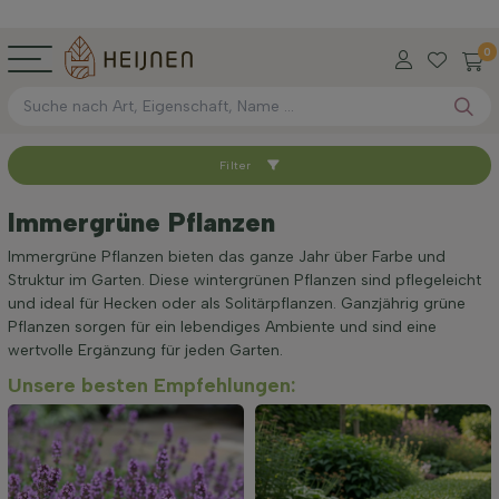
0
Filter
Sortieren nach
Immergrüne Pflanzen
Verfügbar
Immergrüne Pflanzen bieten das ganze Jahr über Farbe und
Struktur im Garten. Diese wintergrünen Pflanzen sind pflegeleicht
und ideal für Hecken oder als Solitärpflanzen. Ganzjährig grüne
Wurzel-Typ
Pflanzen sorgen für ein lebendiges Ambiente und sind eine
wertvolle Ergänzung für jeden Garten.
Unsere besten Empfehlungen:
Höhe bei Lieferung (cm)
Maximale Höhe (cm)