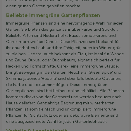
einen grünen Garten genießen möchte.
Beliebte immergrüne Gartenpflanzen
Immergrüne Pflanzen sind eine hervorragende Wahl für jeden
Garten. Sie bieten das ganze Jahr über Farbe und Struktur.
Beliebte Arten sind Hedera helix, Buxus sempervirens und
Carex morrowii 'Ice Dance'. Diese Pflanzen sind bekannt für
ihr dauerhaftes Laub und ihre Fähigkeit, auch im Winter grün
zu bleiben. Hedera, auch bekannt als Efeu, ist ideal für Wände
und Zäune. Buxus, oder Buchsbaum, eignet sich perfekt für
Hecken und Formschnitte. Carex, eine immergrüne Staude,
bringt Bewegung in den Garten. Heuchera 'Green Spice' und
Skimmia japonica 'Rubella' sind ebenfalls beliebte Optionen,
die Farbe und Textur hinzufügen. Diese immergrünen
Gartenpflanzen sind bei Heijnen online erhältlich. Alle Pflanzen
kommen direkt von der Gärtnerei und werden bequem nach
Hause geliefert. Ganzjährige Begrünung mit winterharten
Pflanzen ist somit einfach und unkompliziert. Immergrüne
Pflanzen für Sichtschutz oder als dekorative Elemente sind
eine ausgezeichnete Wahl für jeden Gartenliebhaber.
Vorteile & Langlebigkeit