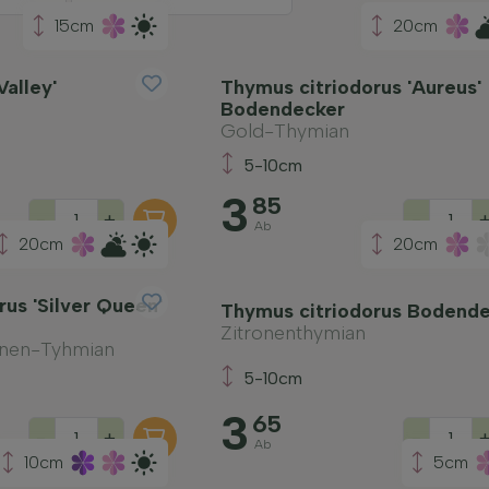
15cm
20cm
alley'
Thymus citriodorus 'Aureus'
Bodendecker
Gold-Thymian
5-10cm
3
85
-
+
-
Ab
20cm
20cm
us 'Silver Queen'
Thymus citriodorus Bodend
Zitronenthymian
onen-Tyhmian
5-10cm
3
65
-
+
-
Ab
10cm
5cm