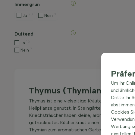
Immergrün
20
3
Ja
Nein
Duftend
16
Ja
7
Nein
Präfe
Um Ihr Onl
Thymus (Thymian) kaufen
und ähnlic
Dritte Ihr 
Thymus ist eine vielseitige Kräuterpflanze, die je
abstimmen 
Heilpflanze genutzt. In Steingärten oder Pflaster
Cookies Si
Kriechsträucher haben kleine, aromatische Blätter
Verwendung
getrocknetes Küchenkraut einen intensiven Gesch
Werbung s
Thymian zum aromatischen Gartengewürz und Terr
einstellen