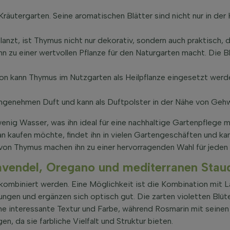
räutergarten. Seine aromatischen Blätter sind nicht nur in der 
anzt, ist Thymus nicht nur dekorativ, sondern auch praktisch, d
hn zu einer wertvollen Pflanze für den Naturgarten macht. Die 
on kann Thymus im Nutzgarten als Heilpflanze eingesetzt werde
angenehmen Duft und kann als Duftpolster in der Nähe von Geh
enig Wasser, was ihn ideal für eine nachhaltige Gartenpflege m
n kaufen möchte, findet ihn in vielen Gartengeschäften und kann
 von Thymus machen ihn zu einer hervorragenden Wahl für jeden
avendel, Oregano und mediterranen Stau
kombiniert werden. Eine Möglichkeit ist die Kombination mit 
ngen und ergänzen sich optisch gut. Die zarten violetten Blü
e interessante Textur und Farbe, während Rosmarin mit seinen n
n, da sie farbliche Vielfalt und Struktur bieten.