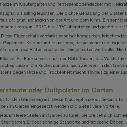
Pflanze im Kräutergarten und Terrassenbodendecker mit Heilkraf
graugrün bis silbrig leuchten. Die dichte Behaarung der Blätter
mus oft grün, abhängig von der Art und dem Klima. Ein sonnige
emperaturen von -29°C bis -18°C überstehen und gehört zur U
. Diese Eigenschaft verdankt er seiner kompakten, kriechende
für Gärten mit Kindern und Haustieren, da sie sicher und ungefäh
ette oder rosa Blüten erscheinen. Diese bieten wertvollen Nekta
Pflanze. Ein Rückschnitt nach der Blüte fördert das Wachstum 
isches Laub in die Küche, sondern auch Zierwert in den Garten.
stenz gegen Hitze und Trockenheit macht Thymus zu einer aus
erstaude oder Duftpolster im Garten
fekt für den Garten eignet. Diese Kräuterpflanze ist bekannt fü
chen im Garten eingesetzt werden und bietet viele Vorteile.
l, um leere Stellen im Garten zu füllen. Sie breitet sich schnell
Steingärten. Er liebt sonnige Standorte und trockene Böden, w