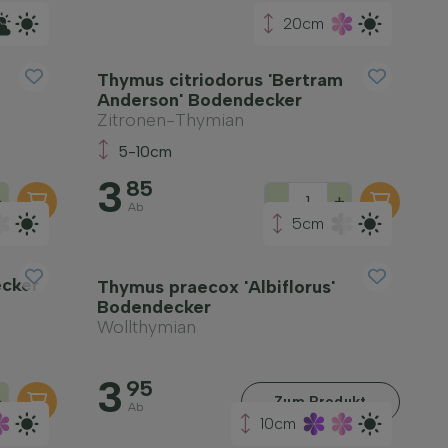
20cm
Thymus citriodorus 'Bertram
Anderson' Bodendecker
Zitronen-Thymian
5-10cm
3
85
+
-
+
Ab
5cm
ecker
Thymus praecox 'Albiflorus'
Bodendecker
Wollthymian
3
95
+
Zum Produkt
Ab
10cm