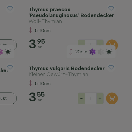
Thymus praecox
'Pseudolanuginosus' Bodendecker
Woll-Thymian
5-10cm
3
95
-
+
ukt
Ab
20cm
Thymus vulgaris Bodendecker
ker
Kleiner Gewürz-Thymian
5-10cm
3
55
-
+
ukt
Ab