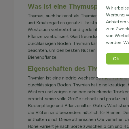
Was ist eine Thymuspflanze und
Wir arbeite
Werbung ve
Thymus, auch bekannt als Thymian oder Thymuspfla
Anbietern 
und Kräutergärten genutzt. Ihr starkes Aroma zie
zum Zweck 
Westasien verbreitet und gedeiht in warmen, so
von Werbe
Pflanze symbolisiert Gastfreundschaft. Thymian i
werden. We
durchlässigen Boden. Thymian kann als Duftpolste
beachten, um den besten Nutzen aus dieser Kräut
Bienenpflanze.
Ok
Eigenschaften des Thymians – Du
Thymian ist eine niedrig wachsende
mediterrane 
durchlässigen Boden. Thymian hat eine krautige,
Wintern und zeigen eine beeindruckende Trockenh
erreicht seine volle Größe schnell und produziert 
Bodenpflege und Pflanzenalter. Gutes Wachstum 
die Blüten sind besonders nützlich für Bienen. De
enthalten sind. Diese ätherischen Öle verleihe
Höhe variiert je nach Sorte zwischen 5 cm und 4