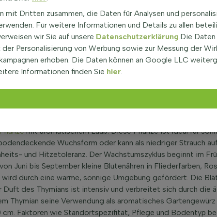
 wofür wird sie genutzt?
n mit Dritten zusammen, die Daten für Analysen und personalis
rwenden. Für weitere Informationen und Details zu allen beteil
nze, ist eine aromatische Pflanze aus der Familie der Lamiace
verweisen wir Sie auf unsere
Datenschutzerklärung
.Die Daten
ht Bienen und Schmetterlinge an, was sie in Naturgärten beliebt
der Personalisierung von Werbung sowie zur Messung der Wi
nnigen Klimazonen. Der Name Thymus stammt aus dem Griechis
kampagnen erhoben. Die Daten können an Google LLC weiter
st eine immergrüne Pflanze bei milden Wintern, trockenheits- 
itere Informationen finden Sie
hier
.
r oder Bodendecker verwendet werden und ist eine wertvolle He
erpflanze herauszuholen. Wer Thymian kaufen möchte, findet i
ft, Blätter, Trockenheitsresistenz
Pflanze
mit aromatischem Laub. Diese Pflanze ist ideal für so
 bodendeckende Wuchsform oder kann als niedriger Strauch auft
eits- und Hitzetoleranz. Der Wachstumszyklus beginnt im Früh
von Juni bis September kleine Blütenähren in Fliederfarben, Rosa
wird durch eine warme, sonnige Umgebung gefördert. Die Blätt
r Duft des Thymians ist intensiv und verbreitet sich durch die ä
n dem Thymian seine Verwendung als aromatisches Gartengewür
0 cm. Faktoren wie Standortspezifität, Pflege und Bodentyp be