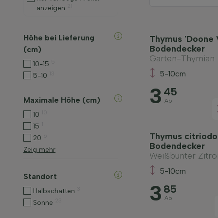
21
anzeigen
Höhe bei Lieferung
Thymus 'Doone V
Bodendecker
(cm)
Garten-Thymian
5
10-15
5-10cm
13
5-10
3
45
Maximale Höhe (cm)
Ab
10
10
1
15
Thymus citriodor
6
20
Bodendecker
Zeig mehr
Weißbunter Zitr
5-10cm
Standort
3
85
3
Halbschatten
Ab
23
Sonne