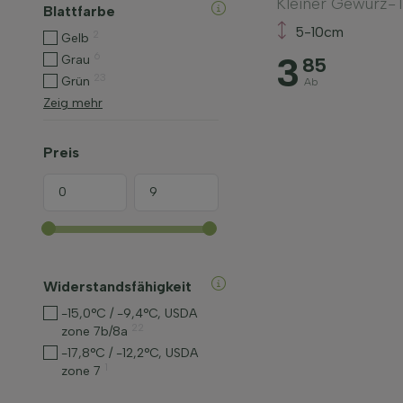
Kleiner Gewürz-
Blattfarbe
5-10cm
2
Gelb
3
6
Grau
85
23
Grün
Ab
Zeig mehr
Preis
Widerstandsfähigkeit
-15,0°C / -9,4°C, USDA
22
zone 7b/8a
-17,8°C / -12,2°C, USDA
1
zone 7