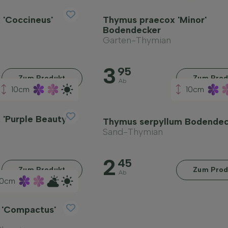
 'Coccineus'
Thymus praecox 'Minor'
Bodendecker
Garten-Thymian
3
95
Zum Produkt
Zum Prod
Ab
10cm
10cm
'Purple Beauty'
Thymus serpyllum Bodendec
Sand-Thymian
2
45
Zum Produkt
Zum Prod
Ab
0cm
 'Compactus'