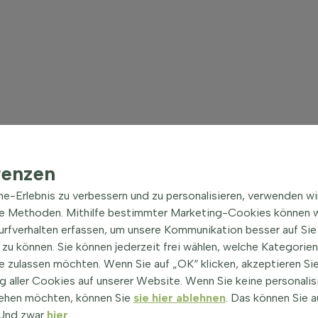
renzen
ine-Erlebnis zu verbessern und zu personalisieren, verwenden w
he Methoden. Mithilfe bestimmter Marketing-Cookies können w
Surfverhalten erfassen, um unsere Kommunikation besser auf Sie
dem Garten ein mediterranes Flair verleiht. Sie ist bekannt für 
zu können. Sie können jederzeit frei wählen, welche Kategorie
fugen eingesetzt, zieht sie Bienen an und sorgt für ein lebendig
e zulassen möchten. Wenn Sie auf „OK“ klicken, akzeptieren Sie
, die vom Mai bis Juli rosa, violette oder weiße Lippenblüten tr
 aller Cookies auf unserer Website. Wenn Sie keine personalis
mack. Überlege, Thymian im eigenen Garten zu kultivieren und
ehen möchten, können Sie
sie hier ablehnen
. Das können Sie a
assenbodendecker, der die Sinne erfreut.
! Und zwar
hier
.