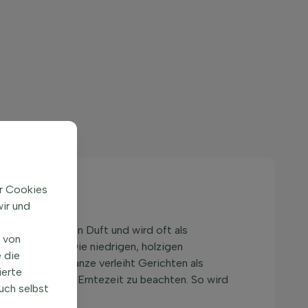
ir Cookies
ir und
ihren aromatischen Duft und wird oft als
n von
es Gartenbild. Die niedrigen, holzigen
 die
agen. Diese Pflanze verleiht Gerichten als
ierte
 die besondere Erntezeit zu beachten. So wird
uch selbst