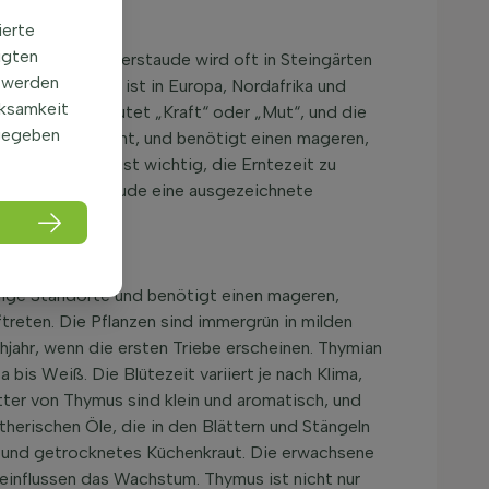
ierte
igten
ae. Diese Kräuterstaude wird oft in Steingärten
 werden
 macht. Thymus ist in Europa, Nordafrika und
rksamkeit
chen und bedeutet „Kraft“ oder „Mut“, und die
gegeben
und hitzeresistent, und benötigt einen mageren,
ilpflanze. Es ist wichtig, die Erntezeit zu
n der Kräuterstaude eine ausgezeichnete
nnige Standorte und benötigt einen mageren,
reten. Die Pflanzen sind immergrün in milden
jahr, wenn die ersten Triebe erscheinen. Thymian
 bis Weiß. Die Blütezeit variiert je nach Klima,
er von Thymus sind klein und aromatisch, und
therischen Öle, die in den Blättern und Stängeln
z und getrocknetes Küchenkraut. Die erwachsene
einflussen das Wachstum. Thymus ist nicht nur