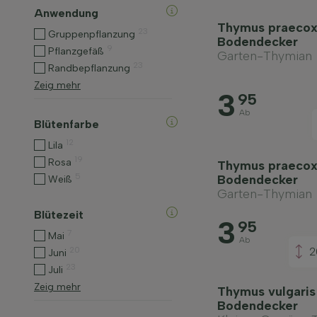
Anwendung
Thymus praecox
23
Gruppenpflanzung
Bodendecker
9
Pflanzgefäß
Garten-Thymian
23
Randbepflanzung
Zeig mehr
3
95
Ab
Blütenfarbe
12
Lila
19
Rosa
Thymus praecox 
5
Bodendecker
Weiß
Garten-Thymian
Blütezeit
3
95
7
Mai
Ab
20
2
Juni
23
Juli
Zeig mehr
Thymus vulgaris
Bodendecker