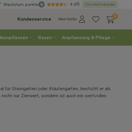
Wählen
Sie Ihre Lieferwoche
4.4/5
Wachstum punkte
Geschäftskunde
0
Kundenservice
Mein konto
lkonpflanzen
Rasen
Anpflanzung & Pflege
 für Steingarten oder Kräutergarten, besticht er als
icht nur Zierwert, sondern ist auch ein wertvolles