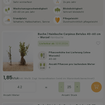
Sehr winterfest
2x pro Jahr
Standort
Wachstums­geschwindigkeit
Blickdichtigkeit
40-60 cm pro Jahr
Schnell blickdicht
Standplatz
Pflegeleicht
Anwendung
Schatten, Halbschatten, Sonne
Durchschnittlich pflegeleicht
Buche / Hainbuche Carpinus Betulus 40-60 cm
Blütezeit
- Wurzel
Hainbuche
Lieferbar ab:
12.10.2026
Preis
Pflanzenhöhe bei Lieferung (ohne
Wurzeln)
40-60
Anzahl Pflanzen pro laufendem Meter
6
1,85
stuk
Inkl. MwSt. Zzgl. Versandkosten (wird im Warenkorb berechnet)
Widerstandsfähigkeit
=
-
+
Anzahl Meter
Anzahl Stück
Fruchttragend