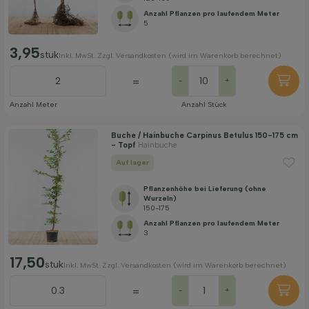
Anzahl Pflanzen pro laufendem Meter
5
3,95
stuk
Inkl. MwSt. Zzgl. Versandkosten (wird im Warenkorb berechnet)
=
-
+
Anzahl Meter
Anzahl Stück
Buche / Hainbuche Carpinus Betulus 150-175 cm
- Topf
Hainbuche
Auf lager
Pflanzenhöhe bei Lieferung (ohne
Wurzeln)
150-175
Anzahl Pflanzen pro laufendem Meter
3
17,50
stuk
Inkl. MwSt. Zzgl. Versandkosten (wird im Warenkorb berechnet)
=
-
+