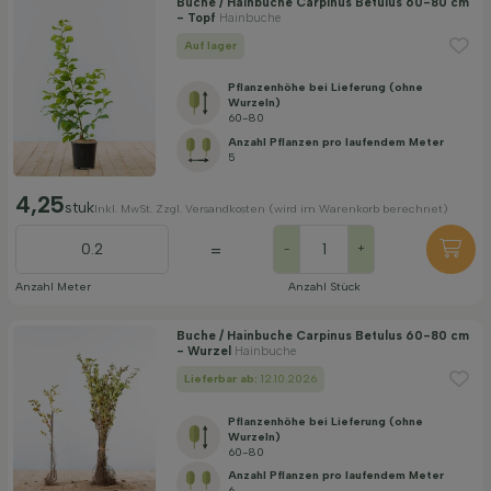
Buche / Hainbuche Carpinus Betulus 60-80 cm
- Topf
Hainbuche
Bodenart
Auf lager
Pflanzenhöhe bei Lieferung (ohne
Filter anwenden
Wurzeln)
60-80
Anzahl Pflanzen pro laufendem Meter
5
4,25
stuk
Inkl. MwSt. Zzgl. Versandkosten (wird im Warenkorb berechnet)
=
-
+
Anzahl Meter
Anzahl Stück
Buche / Hainbuche Carpinus Betulus 60-80 cm
- Wurzel
Hainbuche
Lieferbar ab:
12.10.2026
Pflanzenhöhe bei Lieferung (ohne
Wurzeln)
60-80
Anzahl Pflanzen pro laufendem Meter
6