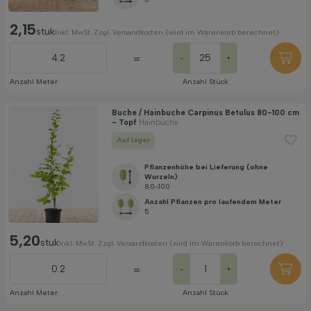
2,15
stuk
Inkl. MwSt. Zzgl. Versandkosten (wird im Warenkorb berechnet)
=
-
+
Anzahl Meter
Anzahl Stück
Buche / Hainbuche Carpinus Betulus 80-100 cm
- Topf
Hainbuche
Auf lager
Pflanzenhöhe bei Lieferung (ohne
Wurzeln)
80-100
Anzahl Pflanzen pro laufendem Meter
5
5,20
stuk
Inkl. MwSt. Zzgl. Versandkosten (wird im Warenkorb berechnet)
=
-
+
Anzahl Meter
Anzahl Stück