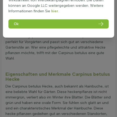
Wirksamkeit von Werbekampagnen erhoben. Die Daten
Vorteile. Sie ist sowohl für niedrige als auch hohe Hecken
können an Google LLC weitergegeben werden. Weitere
geeignet. Das grüne Blattwerk ist besonders schön und dicht.
Informationen finden Sie
hier
.
Carpinus betulus wächst schnell und lässt sich leicht
schneiden, was sie ideal für die Gartengestaltung macht. Eine
Ok
Hainbuchenhecke bietet nicht nur Privatsphäre, sondern auch
eine natürliche Begrenzung. Sie kann als Solitär oder in
Quaderform gepflanzt werden. Diese Heckenpflanze ist
perfekt für Vorgärten und passt sich gut an verschiedene
Gartenstile an. Wer eine pflegeleichte und attraktive Hecke
pflanzen möchte, trifft mit der Carpinus betulus eine gute
Wahl.
Eigenschaften und Merkmale Carpinus betulus
Hecke
Die Carpinus betulus Hecke, auch bekannt als Hainbuche, ist
eine beliebte Wahl für Gärten. Diese heckenpflanze ist nicht
immergrün, verliert also im Winter ihre Blätter. Die Blätter sind
grün und haben eine ovale Form. Sie fühlen sich glatt an und
sind ein charakteristisches Merkmal der Hainbuche. Diese
hecke pflanzen gedeihen gut an verschiedenen Standorten,