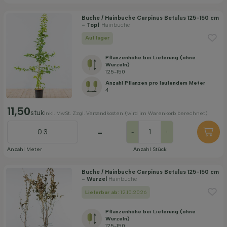
Buche / Hainbuche Carpinus Betulus 125-150 cm
- Topf
Hainbuche
Auf lager
Pflanzenhöhe bei Lieferung (ohne
Wurzeln)
125-150
Anzahl Pflanzen pro laufendem Meter
4
11,50
stuk
Inkl. MwSt. Zzgl. Versandkosten (wird im Warenkorb berechnet)
=
-
+
Anzahl Meter
Anzahl Stück
Buche / Hainbuche Carpinus Betulus 125-150 cm
- Wurzel
Hainbuche
Lieferbar ab:
12.10.2026
Pflanzenhöhe bei Lieferung (ohne
Wurzeln)
125-150