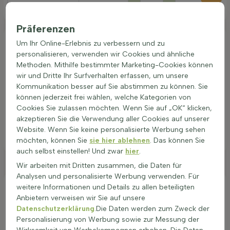
Anzahl Meter
Anzahl Stück
Präferenzen
Carpinus betulus
Hainbuche
Um Ihr Online-Erlebnis zu verbessern und zu
Vorläufig ausverkauft
personalisieren, verwenden wir Cookies und ähnliche
Methoden. Mithilfe bestimmter Marketing-Cookies können
Pflanzenhöhe bei Lieferung (ohne
Wurzeln)
wir und Dritte Ihr Surfverhalten erfassen, um unsere
30-40
Kommunikation besser auf Sie abstimmen zu können. Sie
Anzahl Pflanzen pro laufendem Meter
können jederzeit frei wählen, welche Kategorien von
6
Cookies Sie zulassen möchten. Wenn Sie auf „OK“ klicken,
akzeptieren Sie die Verwendung aller Cookies auf unserer
2,70
stuk
Inkl. MwSt. Zzgl. Versandkosten (wird im Warenkorb berechnet)
Website. Wenn Sie keine personalisierte Werbung sehen
möchten, können Sie
sie hier ablehnen
. Das können Sie
Zum Produkt
auch selbst einstellen! Und zwar
hier
.
Wir arbeiten mit Dritten zusammen, die Daten für
Analysen und personalisierte Werbung verwenden. Für
weitere Informationen und Details zu allen beteiligten
Carpinus betulus kaufen
Anbietern verweisen wir Sie auf unsere
Carpinus betulus Hecke ist eine beliebte Wahl für Gärten. Die
Datenschutzerklärung
.Die Daten werden zum Zweck der
Carpinus
gehört zur Familie der Birkengewächse. Diese
Personalisierung von Werbung sowie zur Messung der
Hecke, auch bekannt als Hainbuche (
Buchenhecke
), hat viele