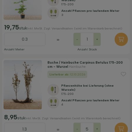
Wurzeln)
175-200
Anzahl Pflanzen pro laufendem Meter
3
19,75
stuk
Inkl. MwSt. Zzgl. Versandkosten (wird im Warenkorb berechnet)
=
-
+
Anzahl Meter
Anzahl Stück
Buche / Hainbuche Carpinus Betulus 175-200
cm - Wurzel
Hainbuche
Lieferbar ab:
12.10.2026
Pflanzenhöhe bei Lieferung (ohne
Wurzeln)
175-200
Anzahl Pflanzen pro laufendem Meter
4
8,95
stuk
Inkl. MwSt. Zzgl. Versandkosten (wird im Warenkorb berechnet)
=
-
+