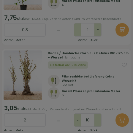
Anzahl Pflanzen pro laufendem Meter
4
7,75
stuk
Inkl. MwSt. Zzgl. Versandkosten (wird im Warenkorb berechnet)
=
-
+
Anzahl Meter
Anzahl Stück
Buche / Hainbuche Carpinus Betulus 100-125 cm
- Wurzel
Hainbuche
Lieferbar ab:
12.10.2026
Pflanzenhöhe bei Lieferung (ohne
Wurzeln)
100-125
Anzahl Pflanzen pro laufendem Meter
5
3,05
stuk
Inkl. MwSt. Zzgl. Versandkosten (wird im Warenkorb berechnet)
=
-
+
Anzahl Meter
Anzahl Stück