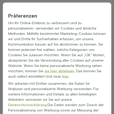
In einer Schattengarten-Ecke sorgen sie für frische grüne
Farbakzente.
Präferenzen
Grünfarbene Steingartenpflanzen sind in verschiedenen
Um Ihr Online-Erlebnis zu verbessern und zu
Grüntönen wie limettengrün, moosgrün oder apfelgrün
personalisieren, verwenden wir Cookies und ähnliche
erhältlich. Diese Pflanzen sind nicht nur schön, sondern auch
Methoden. Mithilfe bestimmter Marketing-Cookies können
praktisch, da sie wenig Pflege benötigen. Wer grün blühende
wir und Dritte Ihr Surfverhalten erfassen, um unsere
Steingartenpflanzen kaufen möchte, findet eine große
Kommunikation besser auf Sie abstimmen zu können. Sie
Auswahl an frischgrünen Alpenpflanzen, die jedem Garten
können jederzeit frei wählen, welche Kategorien von
eine besondere Note verleihen.
Cookies Sie zulassen möchten. Wenn Sie auf „OK“ klicken,
Kombination mit Blühstauden & Gräsern
akzeptieren Sie die Verwendung aller Cookies auf unserer
Grün blühende Steingartenpflanzen sind ideal für die
Website. Wenn Sie keine personalisierte Werbung sehen
Gestaltung eines Gartens mit grünen Farbakzenten. Diese
möchten, können Sie
sie hier ablehnen
. Das können Sie
Pflanzen lassen sich hervorragend mit Blühstauden und
auch selbst einstellen! Und zwar
hier
.
Gräsern kombinieren. Eine interessante Kombination ist die
Wir arbeiten mit Dritten zusammen, die Daten für
Verwendung von grün getönten Steingartenblumen
Analysen und personalisierte Werbung verwenden. Für
zusammen mit zartgrünen Gräsern. Diese Kombination
weitere Informationen und Details zu allen beteiligten
schafft ein harmonisches Bild und bringt dezente Farben in
Anbietern verweisen wir Sie auf unsere
den Garten. Ein Beispiel für eine schöne Pflanzkombination ist
Datenschutzerklärung
.Die Daten werden zum Zweck der
die Mischung aus grün blühenden Pflanzen für
Personalisierung von Werbung sowie zur Messung der
minimalistische Steingärten mit limettengrünen Gräsern. Diese