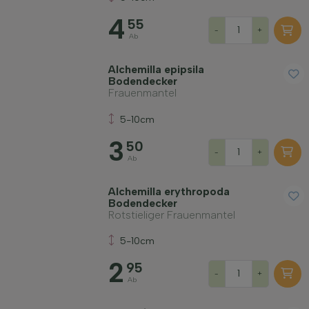
Wuchsform
4
55
-
+
Ab
Anwendung
Alchemilla epipsila
Bodendecker
Frauenmantel
Blütenfarbe
5-10cm
3
50
Blütezeit
-
+
Ab
Blattfarbe
Alchemilla erythropoda
Bodendecker
Rotstieliger Frauenmantel
Preis
5-10cm
2
95
-
+
Ab