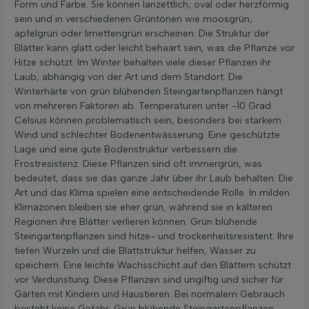
Form und Farbe. Sie können lanzettlich, oval oder herzförmig
sein und in verschiedenen Grüntönen wie moosgrün,
apfelgrün oder limettengrün erscheinen. Die Struktur der
Blätter kann glatt oder leicht behaart sein, was die Pflanze vor
Hitze schützt. Im Winter behalten viele dieser Pflanzen ihr
Laub, abhängig von der Art und dem Standort. Die
Winterhärte von grün blühenden Steingartenpflanzen hängt
von mehreren Faktoren ab. Temperaturen unter -10 Grad
Celsius können problematisch sein, besonders bei starkem
Wind und schlechter Bodenentwässerung. Eine geschützte
Lage und eine gute Bodenstruktur verbessern die
Frostresistenz. Diese Pflanzen sind oft immergrün, was
bedeutet, dass sie das ganze Jahr über ihr Laub behalten. Die
Art und das Klima spielen eine entscheidende Rolle. In milden
Klimazonen bleiben sie eher grün, während sie in kälteren
Regionen ihre Blätter verlieren können. Grün blühende
Steingartenpflanzen sind hitze- und trockenheitsresistent. Ihre
tiefen Wurzeln und die Blattstruktur helfen, Wasser zu
speichern. Eine leichte Wachsschicht auf den Blättern schützt
vor Verdunstung. Diese Pflanzen sind ungiftig und sicher für
Gärten mit Kindern und Haustieren. Bei normalem Gebrauch
besteht keine Gefahr. Grün blühende Steingartenpflanzen