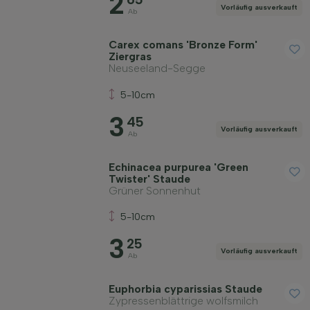
2
Vorläufig ausverkauft
Ab
Carex comans 'Bronze Form'
Ziergras
Neuseeland-Segge
5-10cm
3
45
Vorläufig ausverkauft
Ab
Echinacea purpurea 'Green
Twister' Staude
Grüner Sonnenhut
5-10cm
3
25
Vorläufig ausverkauft
Ab
Euphorbia cyparissias Staude
Zypressenblättrige wolfsmilch