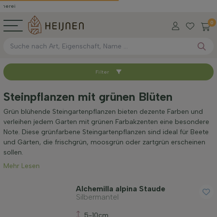
0
Filter
Sortieren nach
Steinpflanzen mit grünen Blüten
Verfügbar
Grün blühende Steingartenpflanzen bieten dezente Farben und
verleihen jedem Garten mit grünen Farbakzenten eine besondere
Note. Diese grünfarbene Steingartenpflanzen sind ideal für Beete
Maximale Höhe (cm)
und Gärten, die frischgrün, moosgrün oder zartgrün erscheinen
sollen.
Mehr Lesen
Geschlecht
Alchemilla alpina Staude
Silbermantel
Standort
5-10cm