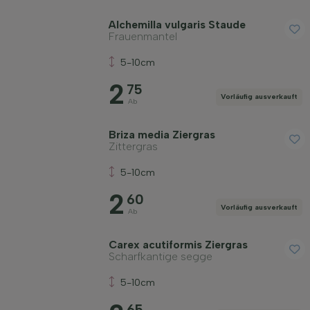
Alchemilla vulgaris Staude
Frauenmantel
5-10cm
2
75
Vorläufig ausverkauft
Ab
Briza media Ziergras
Zittergras
5-10cm
2
60
Vorläufig ausverkauft
Ab
Carex acutiformis Ziergras
Scharfkantige segge
5-10cm
65