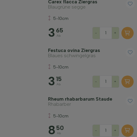
Carex flacca Ziergras
Blaugrüne segge
Widerstandsfähigkeit
5-10cm
3
Immergrün
65
-
+
Ab
Bodenart
Festuca ovina Ziergras
Blaues schwingelgras
Filter anwenden
5-10cm
3
15
-
+
Ab
Rheum rhabarbarum Staude
Rhabarber
5-10cm
8
50
-
+
Ab