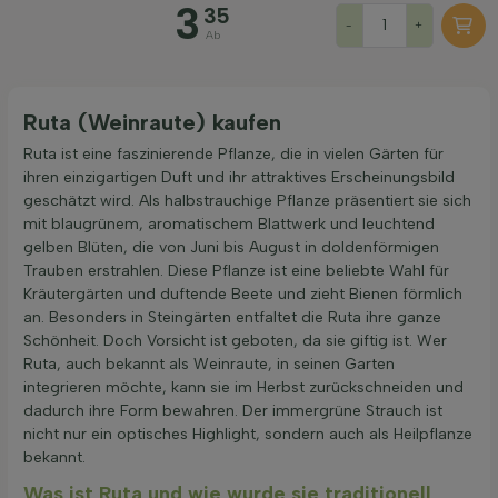
3
35
Preis
-
+
Ab
Ruta (Weinraute) kaufen
Ruta ist eine faszinierende Pflanze, die in vielen Gärten für
Filter anwenden
ihren einzigartigen Duft und ihr attraktives Erscheinungsbild
geschätzt wird. Als halbstrauchige Pflanze präsentiert sie sich
mit blaugrünem, aromatischem Blattwerk und leuchtend
gelben Blüten, die von Juni bis August in doldenförmigen
Trauben erstrahlen. Diese Pflanze ist eine beliebte Wahl für
Kräutergärten und duftende Beete und zieht Bienen förmlich
an. Besonders in Steingärten entfaltet die Ruta ihre ganze
Schönheit. Doch Vorsicht ist geboten, da sie giftig ist. Wer
Ruta, auch bekannt als Weinraute, in seinen Garten
integrieren möchte, kann sie im Herbst zurückschneiden und
dadurch ihre Form bewahren. Der immergrüne Strauch ist
nicht nur ein optisches Highlight, sondern auch als Heilpflanze
bekannt.
Was ist Ruta und wie wurde sie traditionell