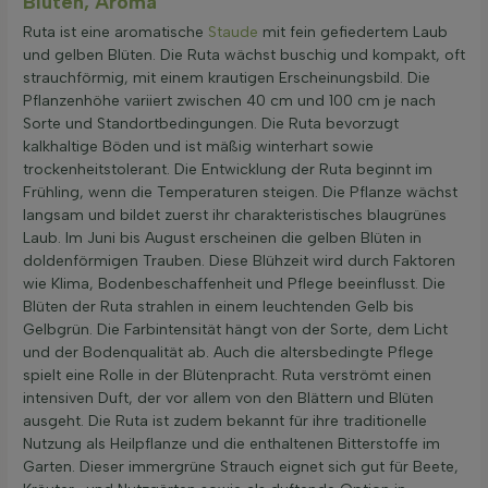
Blüten, Aroma
Ruta ist eine aromatische
Staude
mit fein gefiedertem Laub
und gelben Blüten. Die Ruta wächst buschig und kompakt, oft
strauchförmig, mit einem krautigen Erscheinungsbild. Die
Pflanzenhöhe variiert zwischen 40 cm und 100 cm je nach
Sorte und Standortbedingungen. Die Ruta bevorzugt
kalkhaltige Böden und ist mäßig winterhart sowie
trockenheitstolerant. Die Entwicklung der Ruta beginnt im
Frühling, wenn die Temperaturen steigen. Die Pflanze wächst
langsam und bildet zuerst ihr charakteristisches blaugrünes
Laub. Im Juni bis August erscheinen die gelben Blüten in
doldenförmigen Trauben. Diese Blühzeit wird durch Faktoren
wie Klima, Bodenbeschaffenheit und Pflege beeinflusst. Die
Blüten der Ruta strahlen in einem leuchtenden Gelb bis
Gelbgrün. Die Farbintensität hängt von der Sorte, dem Licht
und der Bodenqualität ab. Auch die altersbedingte Pflege
spielt eine Rolle in der Blütenpracht. Ruta verströmt einen
intensiven Duft, der vor allem von den Blättern und Blüten
ausgeht. Die Ruta ist zudem bekannt für ihre traditionelle
Nutzung als Heilpflanze und die enthaltenen Bitterstoffe im
Garten. Dieser immergrüne Strauch eignet sich gut für Beete,