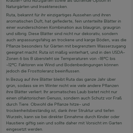
Kräuter- und Nutzgärten sowie als duftende Option in
Naturgärten und Insektenecken.
Ruta, bekannt für ihr einzigartiges Aussehen und ihren
aromatischen Duft, hat gefiederte, fein unterteilte Blätter in
einer wunderschönen Kombination aus blaugrün, graugrün
und silbrig. Diese Blätter sind nicht nur dekorativ, sondern
auch anpassungsfähig an trockene und karge Böden, was die
Pflanze besonders für Gärten mit begrenztem Wasserzugang
geeignet macht. Ruta ist mäßig winterhart, und in den USDA-
Zonen 6 bis 8 übersteht sie Temperaturen von -18°C bis
-12°C. Faktoren wie Wind und Bodenbedingungen können
jedoch die Frosttoleranz beeinflussen.
In Bezug auf ihre Blätter bleibt Ruta das ganze Jahr über
grün, sodass sie im Winter nicht wie viele andere Pflanzen
ihre Blätter verliert. Ihr aromatisches Laub bietet nicht nur
einen olfaktorischen Genuss, sondern auch Schutz vor Fraß
durch Tiere. Obwohl die Pflanze hitze- und
trockenheitsbeständig ist, dank ihrer Struktur und tiefen
Wurzeln, kann sie bei direkter Einnahme durch Kinder oder
Haustiere giftig sein und sollte daher mit Vorsicht im Garten
eingesetzt werden.