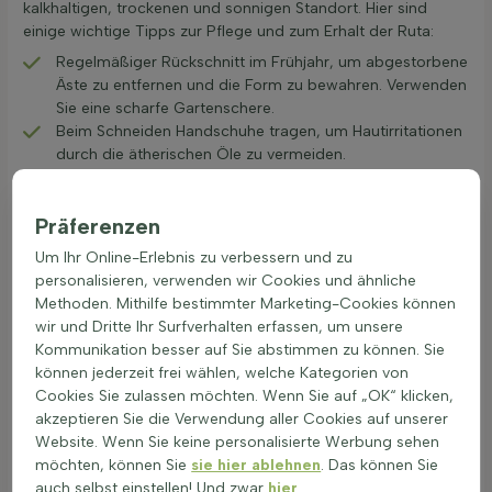
kalkhaltigen, trockenen und sonnigen Standort. Hier sind
einige wichtige Tipps zur Pflege und zum Erhalt der Ruta:
Regelmäßiger Rückschnitt im Frühjahr, um abgestorbene
Äste zu entfernen und die Form zu bewahren. Verwenden
Sie eine scharfe Gartenschere.
Beim Schneiden Handschuhe tragen, um Hautirritationen
durch die ätherischen Öle zu vermeiden.
Kalkhaltiger Boden und ein sonniger Standort sind ideal
für das Wachstum.
Präferenzen
Sparsam gießen, da die Ruta trockenheitstolerant ist und
auf zu viel Wasser empfindlich reagieren kann.
Um Ihr Online-Erlebnis zu verbessern und zu
Blätter verlieren nach 3–4 Jahren an Kraft – ersetzen
personalisieren, verwenden wir Cookies und ähnliche
oder neue Pflanzen kultivieren.
Methoden. Mithilfe bestimmter Marketing-Cookies können
Für die Frostschutzmaßnahmen im Winter ist ein leichter
wir und Dritte Ihr Surfverhalten erfassen, um unsere
Schutz bei extremen Temperaturen sinnvoll.
Kommunikation besser auf Sie abstimmen zu können. Sie
Teilen nicht zutreffend für diese Gattung
können jederzeit frei wählen, welche Kategorien von
Verpflanzen im zeitigen Frühjahr bei Bedarf. Nach dem
Cookies Sie zulassen möchten. Wenn Sie auf „OK“ klicken,
Verpflanzen gut wässern und regelmäßig auf Anzeichen
akzeptieren Sie die Verwendung aller Cookies auf unserer
von Stress achten.
Website. Wenn Sie keine personalisierte Werbung sehen
möchten, können Sie
sie hier ablehnen
. Das können Sie
Weinraute kaufen für den Garten bietet nicht nur eine
auch selbst einstellen! Und zwar
hier
.