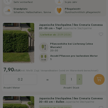
Sehr winterfest
1x pro Jahr
Anwendung
Standplatz
Pflegeleicht
Schatten, Halbschatten, Sonne
durch­schnittlich pflegeleicht
Blütezeit
Japanische Stechpalme / Ilex Crenata Convexa
20-30 cm - Topf
Japanische Stechpalme
Lieferbar ab:
21.09.2026
Preis
Pflanzenhöhe bei Lieferung (ohne
Wurzeln)
20-30
Anzahl Pflanzen pro laufendem Meter
5
7,90
stuk
Widerstandsfähigkeit
Inkl. MwSt. Zzgl. Versandkosten (wird im Warenkorb berechnet)
=
-
+
Filter anwenden
Anzahl Meter
Anzahl Stück
Japanische Stechpalme / Ilex Crenata Convexa
30-40 cm - Ballen
Japanische Stechpalme
Lieferbar ab:
21.09.2026