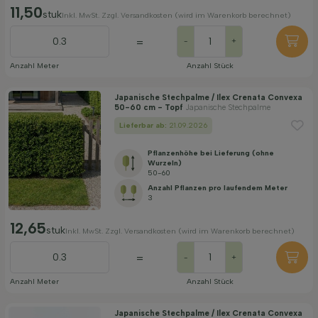
11,50
stuk
Inkl. MwSt. Zzgl. Versandkosten (wird im Warenkorb berechnet)
=
-
+
Anzahl Meter
Anzahl Stück
Japanische Stechpalme / Ilex Crenata Convexa
50-60 cm - Topf
Japanische Stechpalme
Lieferbar ab:
21.09.2026
Pflanzenhöhe bei Lieferung (ohne
Wurzeln)
50-60
Anzahl Pflanzen pro laufendem Meter
3
12,65
stuk
Inkl. MwSt. Zzgl. Versandkosten (wird im Warenkorb berechnet)
=
-
+
Anzahl Meter
Anzahl Stück
Japanische Stechpalme / Ilex Crenata Convexa