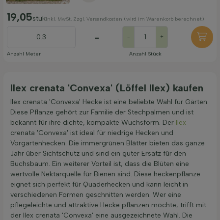
19,05
stuk
Inkl. MwSt. Zzgl. Versandkosten (wird im Warenkorb berechnet)
=
-
+
Anzahl Meter
Anzahl Stück
Ilex crenata 'Convexa' (Löffel Ilex) kaufen
Ilex crenata 'Convexa' Hecke ist eine beliebte Wahl für Gärten.
Diese Pflanze gehört zur Familie der Stechpalmen und ist
bekannt für ihre dichte, kompakte Wuchsform. Der
Ilex
crenata 'Convexa' ist ideal für niedrige Hecken und
Vorgartenhecken. Die immergrünen Blätter bieten das ganze
Jahr über Sichtschutz und sind ein guter Ersatz für den
Buchsbaum. Ein weiterer Vorteil ist, dass die Blüten eine
wertvolle Nektarquelle für Bienen sind. Diese heckenpflanze
eignet sich perfekt für Quaderhecken und kann leicht in
verschiedenen Formen geschnitten werden. Wer eine
pflegeleichte und attraktive Hecke pflanzen möchte, trifft mit
der Ilex crenata 'Convexa' eine ausgezeichnete Wahl. Die