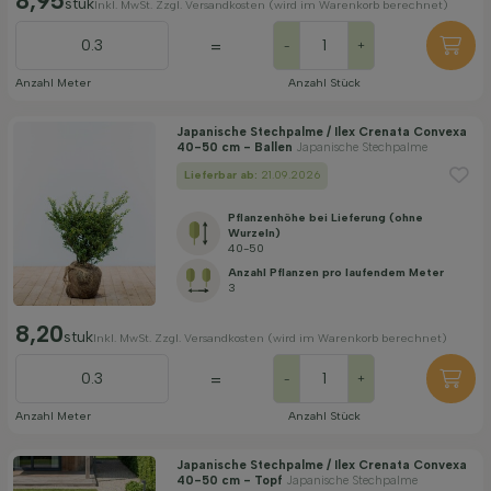
8,95
stuk
Inkl. MwSt. Zzgl. Versandkosten (wird im Warenkorb berechnet)
=
-
+
Anzahl Meter
Anzahl Stück
Japanische Stechpalme / Ilex Crenata Convexa
40-50 cm - Ballen
Japanische Stechpalme
Lieferbar ab:
21.09.2026
Pflanzenhöhe bei Lieferung (ohne
Wurzeln)
40-50
Anzahl Pflanzen pro laufendem Meter
3
8,20
stuk
Inkl. MwSt. Zzgl. Versandkosten (wird im Warenkorb berechnet)
=
-
+
Anzahl Meter
Anzahl Stück
Japanische Stechpalme / Ilex Crenata Convexa
40-50 cm - Topf
Japanische Stechpalme