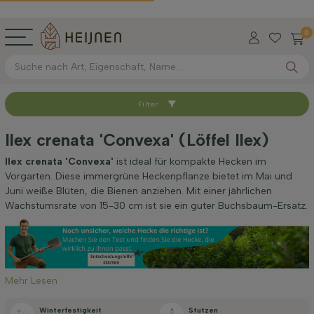
0
Filter
Sortieren nach
Ilex crenata 'Convexa' (Löffel Ilex)
Wurzel-Typ
Ilex crenata 'Convexa'
ist ideal für kompakte Hecken im
Vorgarten. Diese immergrüne Heckenpflanze bietet im Mai und
Juni weiße Blüten, die Bienen anziehen. Mit einer jährlichen
Höhe bei Lieferung (cm)
Wachstumsrate von 15-30 cm ist sie ein guter Buchsbaum-Ersatz.
Breite bei Lieferung (cm)
Mehr Lesen
Standort
Winterfestigkeit
Stutzen