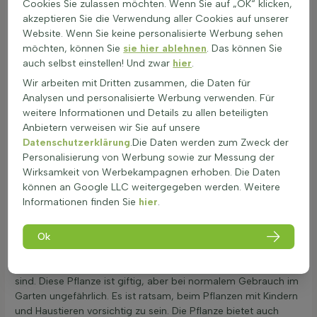
blickdicht ist, bietet sie dennoch einen gewissen Sichtschutz.
Cookies Sie zulassen möchten. Wenn Sie auf „OK“ klicken,
Regelmäßiges Schneiden kann die Dichte der Hecke
akzeptieren Sie die Verwendung aller Cookies auf unserer
verbessern. Für diejenigen, die winterharte Heckenpflanzen
Website. Wenn Sie keine personalisierte Werbung sehen
suchen, ist die Ilex crenata 'Convexa' eine ausgezeichnete
möchten, können Sie
sie hier ablehnen
. Das können Sie
Wahl. Weitere Informationen zu
winterharten Heckenpflanzen
auch selbst einstellen! Und zwar
hier
.
finden Sie hier.
Wir arbeiten mit Dritten zusammen, die Daten für
Die Ilex crenata 'Convexa' Hecke ist eine beliebte Wahl für
Analysen und personalisierte Werbung verwenden. Für
Gärten, da sie winterhart bis zu Temperaturen von -23,3°C ist
weitere Informationen und Details zu allen beteiligten
und in USDA Zone 6 gedeiht. Die Winterhärte kann jedoch
Anbietern verweisen wir Sie auf unsere
durch den Zeitpunkt des Frosts und die Standortbedingungen
Datenschutzerklärung
.Die Daten werden zum Zweck der
wie Boden und Wind beeinflusst werden. Diese
Personalisierung von Werbung sowie zur Messung der
Heckenpflanze bevorzugt gut durchlässige Böden und kann in
Wirksamkeit von Werbekampagnen erhoben. Die Daten
verschiedenen Bodenarten wachsen. Wichtig ist, dass der
können an Google LLC weitergegeben werden. Weitere
Boden nicht zu nass ist, da dies die Pflanze schädigen kann.
Informationen finden Sie
hier
.
Eine gleichmäßige Bodenfeuchtigkeit ist ideal für das
Wachstum.
Ok
Die Ilex crenata 'Convexa' blüht im Mai und Juni mit kleinen
weißen Blüten, die eine schöne Ergänzung für jeden Garten
sind. Diese Pflanze ist giftig, aber bei normalem Gebrauch im
Garten ungefährlich. Es ist ratsam, beim Pflanzen mit Kindern
und Haustieren vorsichtig zu sein. Die Pflanze bietet auch