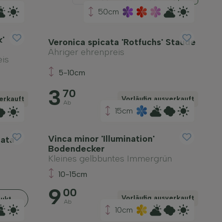
50cm
k'
Veronica spicata 'Rotfuchs' Staude
Ähriger ehrenpreis
eis
5-10cm
3
70
erkauft
Vorläufig ausverkauft
Ab
15cm
Vinca minor 'Illumination'
ata'
Bodendecker
Kleines gelbbuntes Immergrün
10-15cm
9
00
Vorläufig ausverkauft
ukt
Ab
10cm