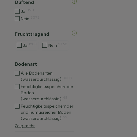
Duftend
898
Ja
3072
Nein
Fruchttragend
1203
2768
Ja
Nein
Bodenart
Alle Bodenarten
3009
(wasserdurchlässig)
Feuchtigkeitsspeichernder
Boden
48
(wasserdurchlässig)
Feuchtigkeitsspeichernder
und humusreicher Boden
62
(wasserdurchlässig)
Zeig mehr