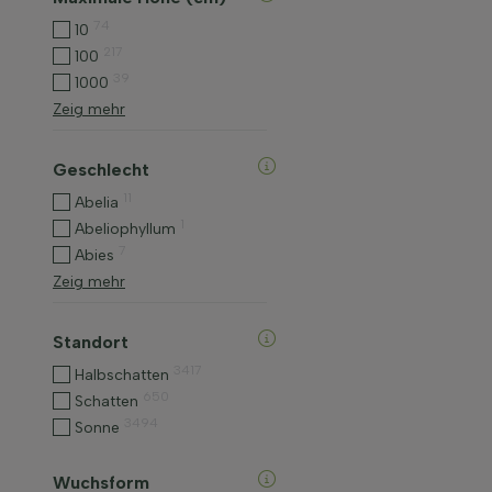
74
10
217
100
39
1000
Zeig mehr
Geschlecht
11
Abelia
1
Abeliophyllum
7
Abies
Zeig mehr
Standort
3417
Halbschatten
650
Schatten
3494
Sonne
Wuchsform