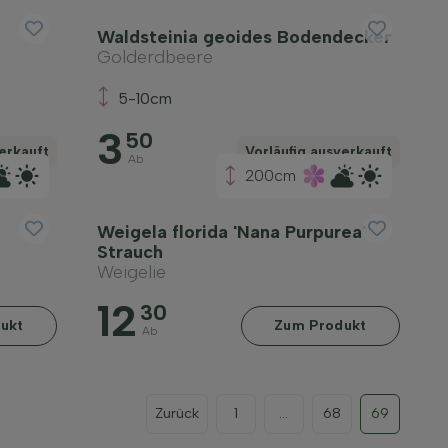
Waldsteinia geoides Bodendecker
Golderdbeere
5-10cm
3
50
erkauft
Vorläufig ausverkauft
Ab
200cm
Weigela florida 'Nana Purpurea'
Strauch
Weigelie
12
30
ukt
Zum Produkt
Ab
Zurück
1
...
68
69