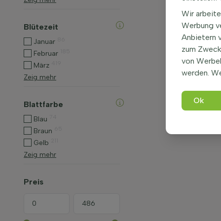
Wir arbeite
Werbung ve
Blütezeit
Anbietern 
86
Januar
zum Zweck 
185
Februar
von Werbe
419
März
werden. We
Zeig mehr
Ok
Blattfarbe
74
Blau
65
Braun
211
Gelb
Zeig mehr
Preis