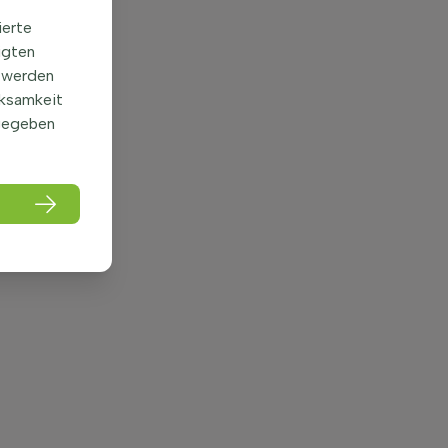
ierte
igten
 werden
rksamkeit
gegeben