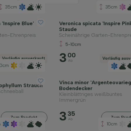
35cm
35cm
'Inspire Blue'
Veronica spicata 'Inspire Pin
Staude
ten-Ehrenpreis
Scheinährige Garten-Ehrenpr
5-10cm
3
00
Vorläufig ausverkauft
Vorläufig ausv
Ab
0cm
Vinca minor 'Argenteovarieg
ophyllum Strauch
Bodendecker
Schneeball
Kleinblättriges weißbuntes
Immergrün
3
35
Zum Produkt
Zum Prod
Ab
m
10cm