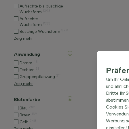
Aufrechte bis buschige
1393
Wuchsform
Aufrechte
1533
Wuchsform
399
Buschige Wuchsform
Zeig mehr
Anwendung
43
Damm
Präfe
31
Fechten
3111
Gruppenpflanzung
Um Ihr Onl
Zeig mehr
und ähnlic
Dritte Ihr 
Blütenfarbe
abstimmen 
Cookies Si
262
Blau
Verwendung
139
Braun
Werbung s
748
Gelb
einstellen
Zeig mehr