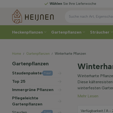
Wählen
Sie Ihre Lieferwoche
Heckenpflanzen
Gartenpflanzen
Sträucher
Home
Gartenpflanzen
Winterharte Pflanzen
Gartenpflanzen
Winterhar
Staudenpakete
Tipp!
Winterharte Pflanze
Top 25
Diese kälteresisten
winterfesten Garten
Immergrüne Pflanzen
Mehr Lesen
Pflegeleichte
Gartenpflanzen
Stauden
Tipp!