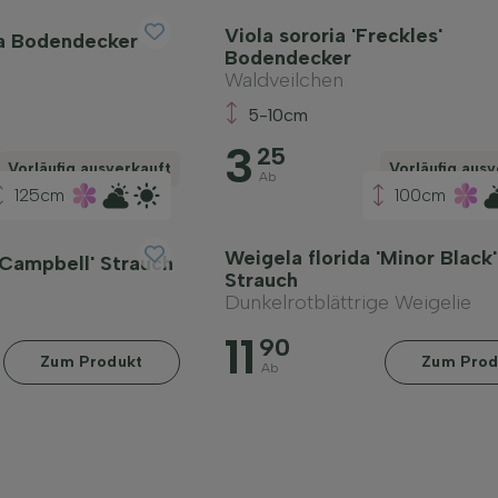
Viola sororia 'Freckles'
ca Bodendecker
Bodendecker
Waldveilchen
5-10cm
3
25
Vorläufig ausverkauft
Vorläufig ausv
Ab
125cm
100cm
Weigela florida 'Minor Black'
Campbell' Strauch
Strauch
Dunkelrotblättrige Weigelie
11
90
Zum Produkt
Zum Prod
Ab