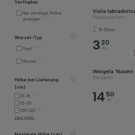
Verfügbar
Viola labradori
Nur vorrätige Artikel
Waldveilchen
2226
anzeigen
5-10cm
Wurzel-Typ
3
20
4028
Ab
Topf
39
Wurzel
Weigela 'Naomi 
Weigelie
Höhe bei Lieferung
(cm)
14
50
157
10-15
Ab
1
10-20
28
100-120
Zeig mehr
Maximale Höhe (cm)