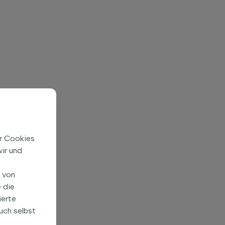
ir Cookies
ir und
n von
 die
ierte
uch selbst