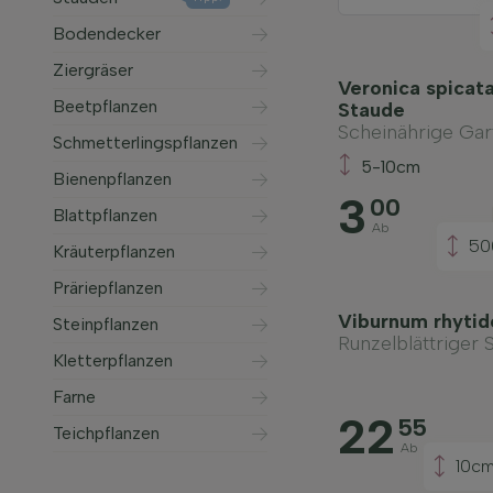
Bodendecker
Ziergräser
Veronica spicata 
Beetpflanzen
Staude
Scheinährige Gar
Schmetterlingspflanzen
5-10cm
Bienenpflanzen
3
00
Blattpflanzen
Ab
50
Kräuterpflanzen
Präriepflanzen
Viburnum rhytid
Steinpflanzen
Runzelblättriger 
Kletterpflanzen
Farne
22
55
Teichpflanzen
Ab
10c