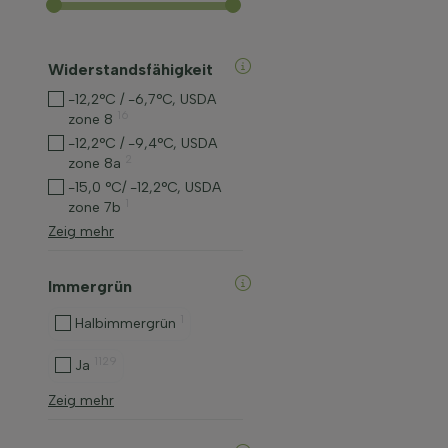
Widerstandsfähigkeit
-12,2°C / -6,7°C, USDA
16
zone 8
-12,2°C / -9,4°C, USDA
2
zone 8a
-15,0 °C/ -12,2°C, USDA
1
zone 7b
Zeig mehr
Immergrün
1
Halbimmergrün
1129
Ja
Zeig mehr