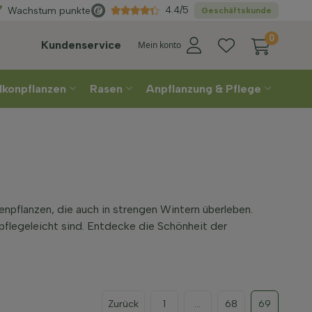
Direkt
aus der Gärtnerei
4.4/5
Wachstum punkte
Geschäftskunde
0
Kundenservice
Mein konto
lkonpflanzen
Rasen
Anpflanzung & Pflege
enpflanzen, die auch in strengen Wintern überleben.
 pflegeleicht sind. Entdecke die Schönheit der
Zurück
1
...
68
69