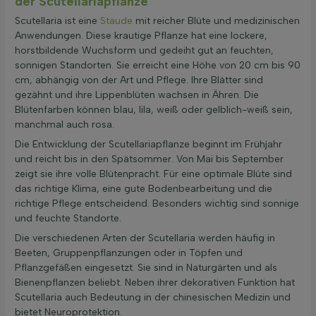
der Scutellariapflanze
Scutellaria ist eine
Staude
mit reicher Blüte und medizinischen
Anwendungen. Diese krautige Pflanze hat eine lockere,
horstbildende Wuchsform und gedeiht gut an feuchten,
sonnigen Standorten. Sie erreicht eine Höhe von 20 cm bis 90
cm, abhängig von der Art und Pflege. Ihre Blätter sind
gezähnt und ihre Lippenblüten wachsen in Ähren. Die
Blütenfarben können blau, lila, weiß oder gelblich-weiß sein,
manchmal auch rosa.
Die Entwicklung der Scutellariapflanze beginnt im Frühjahr
und reicht bis in den Spätsommer. Von Mai bis September
zeigt sie ihre volle Blütenpracht. Für eine optimale Blüte sind
das richtige Klima, eine gute Bodenbearbeitung und die
richtige Pflege entscheidend. Besonders wichtig sind sonnige
und feuchte Standorte.
Die verschiedenen Arten der Scutellaria werden häufig in
Beeten, Gruppenpflanzungen oder in Töpfen und
Pflanzgefäßen eingesetzt. Sie sind in Naturgärten und als
Bienenpflanzen beliebt. Neben ihrer dekorativen Funktion hat
Scutellaria auch Bedeutung in der chinesischen Medizin und
bietet Neuroprotektion.