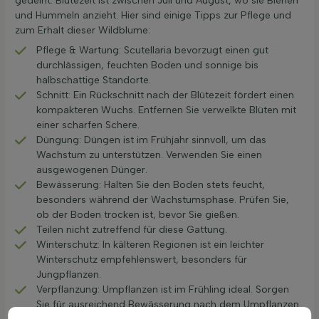
gedeiht. Blütezeit ist zwischen Juli und August, wo sie Bienen
und Hummeln anzieht. Hier sind einige Tipps zur Pflege und
zum Erhalt dieser Wildblume:
Pflege & Wartung: Scutellaria bevorzugt einen gut
durchlässigen, feuchten Boden und sonnige bis
halbschattige Standorte.
Schnitt: Ein Rückschnitt nach der Blütezeit fördert einen
kompakteren Wuchs. Entfernen Sie verwelkte Blüten mit
einer scharfen Schere.
Düngung: Düngen ist im Frühjahr sinnvoll, um das
Wachstum zu unterstützen. Verwenden Sie einen
ausgewogenen Dünger.
Bewässerung: Halten Sie den Boden stets feucht,
besonders während der Wachstumsphase. Prüfen Sie,
ob der Boden trocken ist, bevor Sie gießen.
Teilen nicht zutreffend für diese Gattung.
Winterschutz: In kälteren Regionen ist ein leichter
Winterschutz empfehlenswert, besonders für
Jungpflanzen.
Verpflanzung: Umpflanzen ist im Frühling ideal. Sorgen
Sie für ausreichend Bewässerung nach dem Umpflanzen.