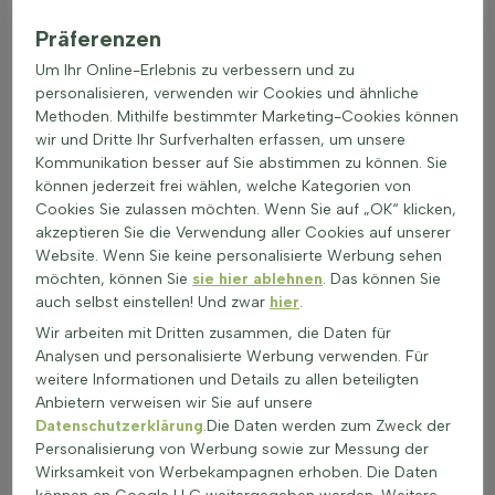
Beachten Sie diese Hinweise, um das volle Potenzial der
Präferenzen
Scutellariapflanze in Ihrem Naturgarten oder Ihrer
Insektenecke auszuschöpfen. Denken Sie daran, dass diese
Um Ihr Online-Erlebnis zu verbessern und zu
Heilkraut auch als Bienenpflanze medizinisch genutzt werden
personalisieren, verwenden wir Cookies und ähnliche
kann. Erwägen Sie, Helmkraut zu kaufen, um Ihre ökologische
Methoden. Mithilfe bestimmter Marketing-Cookies können
Gartenvielfalt zu bereichern.
wir und Dritte Ihr Surfverhalten erfassen, um unsere
Kommunikation besser auf Sie abstimmen zu können. Sie
Zierwert und Blühfreude: Was das Helmkraut
optisch bietet
können jederzeit frei wählen, welche Kategorien von
Cookies Sie zulassen möchten. Wenn Sie auf „OK“ klicken,
Scutellaria ist eine aromatische
Gartenpflanze
, die Bienen
akzeptieren Sie die Verwendung aller Cookies auf unserer
anzieht. Die auffälligen Blüten des Helmkrauts zeigen eine
Website. Wenn Sie keine personalisierte Werbung sehen
Vielzahl von Farben, darunter Blau, Lila, Weiß und manchmal
möchten, können Sie
sie hier ablehnen
. Das können Sie
sogar ein zartes Rosa. Diese Blütenähren bieten nicht nur
auch selbst einstellen! Und zwar
hier
.
visuelle Freude, sondern ziehen auch viele Bienen und
Wir arbeiten mit Dritten zusammen, die Daten für
Schmetterlinge an, was den ökologischen Wert steigert. Die
Analysen und personalisierte Werbung verwenden. Für
Blätter des Helmkrauts sind meist grün, manchmal mit einem
weitere Informationen und Details zu allen beteiligten
gräulichen Hauch, und verleihen der Pflanze eine natürliche
Anbietern verweisen wir Sie auf unsere
Frische. Die krautige Wuchsform und die lockere
Datenschutzerklärung
.Die Daten werden zum Zweck der
horstbildende Struktur machen sie ideal für Naturgärten sowie
Personalisierung von Werbung sowie zur Messung der
Steingärten und Uferpflanzungen. Im Herbst bietet das Laub
Wirksamkeit von Werbekampagnen erhoben. Die Daten
des Helmkrauts eine subtile Farbveränderung, die dem Garten