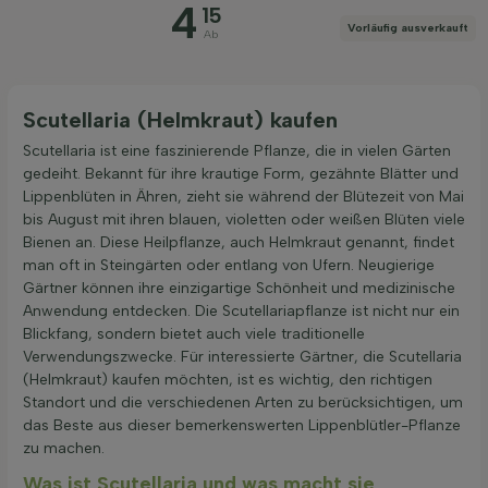
4
15
Preis
Vorläufig ausverkauft
Ab
Scutellaria (Helmkraut) kaufen
Scutellaria ist eine faszinierende Pflanze, die in vielen Gärten
Filter anwenden
gedeiht. Bekannt für ihre krautige Form, gezähnte Blätter und
Lippenblüten in Ähren, zieht sie während der Blütezeit von Mai
bis August mit ihren blauen, violetten oder weißen Blüten viele
Bienen an. Diese Heilpflanze, auch Helmkraut genannt, findet
man oft in Steingärten oder entlang von Ufern. Neugierige
Gärtner können ihre einzigartige Schönheit und medizinische
Anwendung entdecken. Die Scutellariapflanze ist nicht nur ein
Blickfang, sondern bietet auch viele traditionelle
Verwendungszwecke. Für interessierte Gärtner, die Scutellaria
(Helmkraut) kaufen möchten, ist es wichtig, den richtigen
Standort und die verschiedenen Arten zu berücksichtigen, um
das Beste aus dieser bemerkenswerten Lippenblütler-Pflanze
zu machen.
Was ist Scutellaria und was macht sie