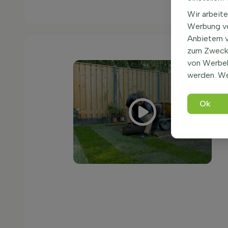
Wir arbeite
Werbung ve
Anbietern 
zum Zweck 
von Werbe
werden. We
Ok