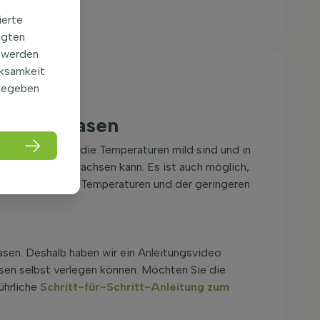
ierte
igten
 werden
rksamkeit
gegeben
schönen Rasen
gt werden, wenn die Temperaturen mild sind und in
 das Gras gut wachsen kann. Es ist auch möglich,
rund der höheren Temperaturen und der geringeren
sen. Deshalb haben wir ein Anleitungsvideo
llrasen selbst verlegen können. Möchten Sie die
führliche
Schritt-für-Schritt-Anleitung zum