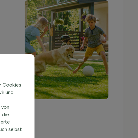
ir Cookies
ir und
n von
 die
ierte
uch selbst