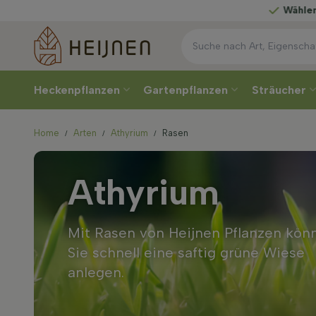
Wählen
Sie Ihre Lieferwo
Heckenpflanzen
Gartenpflanzen
Sträucher
Home
Arten
Athyrium
Rasen
Athyrium
Mit Rasen von Heijnen Pflanzen kön
Sie schnell eine saftig grüne Wiese
anlegen.