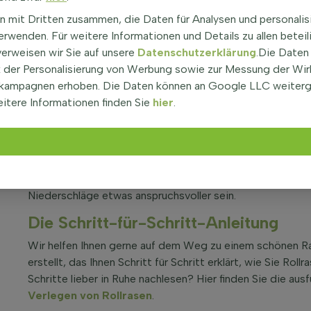
n mit Dritten zusammen, die Daten für Analysen und personalis
rwenden. Für weitere Informationen und Details zu allen beteil
verweisen wir Sie auf unsere
Datenschutzerklärung
.Die Daten
der Personalisierung von Werbung sowie zur Messung der Wi
kampagnen erhoben. Die Daten können an Google LLC weiter
Anleitungsvideo
itere Informationen finden Sie
hier
.
Schritt-für-Schritt zu einem 
Rollrasen sollte am besten im Frühling oder Herbst verle
der Regel ausreichend Niederschlag vorhanden ist, damit
Rollrasen im Sommer zu verlegen, jedoch kann dies aufg
Niederschläge etwas anspruchsvoller sein.
Die Schritt-für-Schritt-Anleitung
Wir helfen Ihnen gerne auf dem Weg zu einem schönen Ra
erstellt, das Ihnen Schritt für Schritt erklärt, wie Sie Ro
Schritte lieber in Ruhe nachlesen? Hier finden Sie die aus
Verlegen von Rollrasen
.