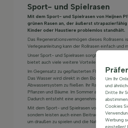
Sport- und Spielrasen
Mit dem Sport- und Spielrasen von Heijnen P
grünen Rasen an, der äußerst strapazierfähig
Kinder oder Haustiere problemlos standhält.
Das Regenerationsvermögen dieses Rollrasens ist
Verlegeanleitung kann der Rollrasen einfach und 
Unser Sport- und Spielrasen sorgt nicht nur sofort
bietet auch viele weitere Vorteile, die oft übers
Präfe
Im Gegensatz zu gepflasterten Flächen nimmt Roll
Das Wasser wird direkt in den Boden aufgenomme
Um Ihr Onl
Abwassersystem zu fließen. Ihr Rasen fördert d
und ähnlic
Pflanzen und Bäume. Im Sommer absorbiert der Ra
Dritte Ihr 
Dadurch entsteht eine angenehmere und komfor
abstimmen 
Cookies Si
Mit dem Sport- und Spielrasen von Heijnen Pflanz
Verwendung
sondern leisten auch einen Beitrag zu einer nach
Werbung s
um draußen zu spielen und die Natur zu erleben!
einstellen