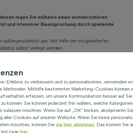
flanzen legen Sie mühelos einen wunderschönen
 ist und intensiver Beanspruchung durch spielende
 außergewöhnlich gut. Mit Hilfe der mitgelieferten
mühelos selbst verlegt werden.
 für eine herrliche grüne Fläche in Ihrem Garten, sondern
ehen werden.
renzen
rasen Regenwasser viel schneller und effizienter auf.
n, anstatt wie bei gepflasterten Gärten ins
ine-Erlebnis zu verbessern und zu personalisieren, verwenden w
amit das Wachstum und die Blüte der umliegenden
he Methoden. Mithilfe bestimmter Marketing-Cookies können w
sen Wärme und trägt so dazu bei, den Garten zu kühlen.
Surfverhalten erfassen, um unsere Kommunikation besser auf Sie
tablere Umgebung, besonders an heißen Sommertagen.
zu können. Sie können jederzeit frei wählen, welche Kategorie
e zulassen möchten. Wenn Sie auf „OK“ klicken, akzeptieren Sie
en genießen Sie also nicht nur einen traumhaften Rasen,
 aller Cookies auf unserer Website. Wenn Sie keine personalis
haltigen und grünen Umwelt. Für Kinder der perfekte Ort,
ehen möchten, können Sie
sie hier ablehnen
. Das können Sie a
! Und zwar
hier
.