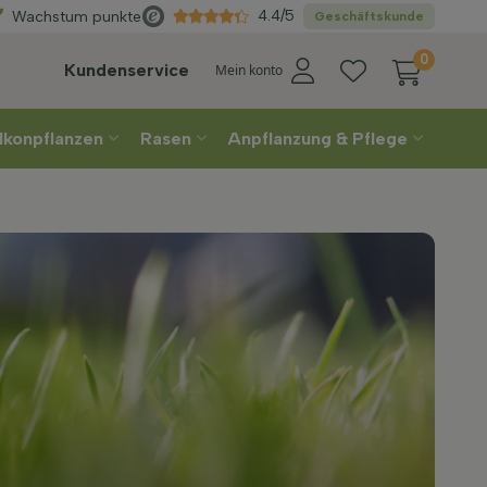
Direkt
aus der Gärtner
4.4/5
Wachstum punkte
Geschäftskunde
0
Kundenservice
Mein konto
lkonpflanzen
Rasen
Anpflanzung & Pflege