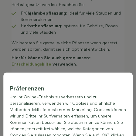
Herbst gesetzt werden. Beachten Sie:
Frühjahrsbepflanzung:
ideal für viele Stauden und
Sommerblumen
Herbstbepflanzung:
optimal für Gehölze, Rosen
und viele Stauden
Wir beraten Sie gerne, welche Pflanzen wann gesetzt
werden sollten, damit sie sich optimal entwickeln.
Hierfür können Sie auch gerne unsere
Entscheidungshilfe
verwende
n.
Präferenzen
Um Ihr Online-Erlebnis zu verbessern und zu
personalisieren, verwenden wir Cookies und ähnliche
Methoden. Mithilfe bestimmter Marketing-Cookies können
wir und Dritte Ihr Surfverhalten erfassen, um unsere
5. Regelmäßige Pflege
Kommunikation besser auf Sie abstimmen zu können. Sie
Nach dem Pflanzen ist die richtige Pflege entscheidend.
können jederzeit frei wählen, welche Kategorien von
Dazu gehört:
Cookies Sie zulassen möchten. Wenn Sie auf „OK“ klicken,