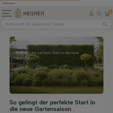
ei
0
Blogs
So gelingt der perfekte Start in die neue
Gartensaison
So gelingt der perfekte Start in
die neue Gartensaison