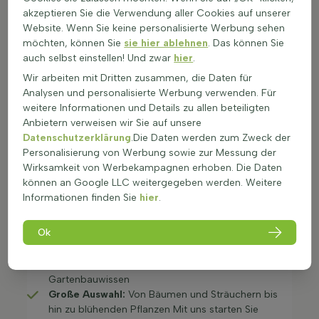
akzeptieren Sie die Verwendung aller Cookies auf unserer
Ausreichend Gießen, besonders in trockenen
Website. Wenn Sie keine personalisierte Werbung sehen
Phasen
möchten, können Sie
sie hier ablehnen
. Das können Sie
Unkraut regelmäßig entfernen, um Konkurrenz zu
auch selbst einstellen! Und zwar
hier
.
vermeiden
Bei Bedarf Schneiden und Pflegen der Pflanzen
Wir arbeiten mit Dritten zusammen, die Daten für
Analysen und personalisierte Werbung verwenden. Für
Mit kontinuierlicher Aufmerksamkeit bleibt Ihr Garten
weitere Informationen und Details zu allen beteiligten
gesund, attraktiv und blühfreudig.
Anbietern verweisen wir Sie auf unsere
Warum Sie auf Heijnen Pflanzen setzen
Datenschutzerklärung
.Die Daten werden zum Zweck der
sollten
Personalisierung von Werbung sowie zur Messung der
Wirksamkeit von Werbekampagnen erhoben. Die Daten
Bei uns erhalten Sie nicht nur Pflanzen von höchster
können an Google LLC weitergegeben werden. Weitere
Qualität, sondern auch:
Informationen finden Sie
hier
.
Persönliche Beratung:
Wir helfen Ihnen, die
passenden Pflanzen für Ihren Garten zu finden
Ok
Schnelle Lieferung:
Ihre Pflanzen kommen
pünktlich und gut verpackt an
Erfahrung seit 1976:
Drei Generationen
Gartenbauwissen
Große Auswahl:
Von Bäumen und Sträuchern bis
hin zu blühenden Pflanzen Mit uns starten Sie