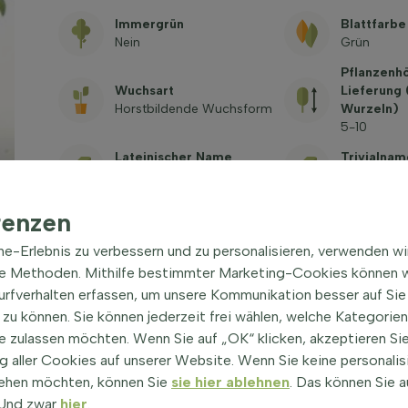
Immergrün
Blattfarbe
Nein
Grün
Pflanzenh
Wuchsart
Lieferung
Horstbildende Wuchsform
Wurzeln)
5-10
Lateinischer Name
Trivialnam
Pulsatilla vulgaris 'Rubra'
Kuhschelle
Giftig
renzen
Siehe häufig gestellte
Fragen
ine-Erlebnis zu verbessern und zu personalisieren, verwenden w
he Methoden. Mithilfe bestimmter Marketing-Cookies können w
Surfverhalten erfassen, um unsere Kommunikation besser auf Sie
zu können. Sie können jederzeit frei wählen, welche Kategorie
e zulassen möchten. Wenn Sie auf „OK“ klicken, akzeptieren Sie
 aller Cookies auf unserer Website. Wenn Sie keine personalis
ehen möchten, können Sie
sie hier ablehnen
. Das können Sie a
! Und zwar
hier
.