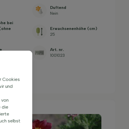
Duftend
Nein
öhe bei
 (ohne
Erwachsenenhöhe (cm)
25
e
Art. nr.
1001023
ir Cookies
ir und
n von
 die
ierte
uch selbst