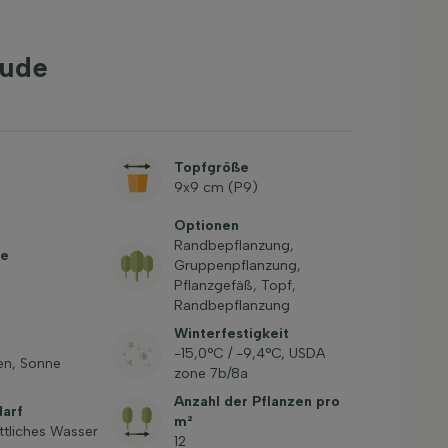
aude
Topfgröße
9x9 cm (P9)
Optionen
Randbepflanzung,
be
Gruppenpflanzung,
Pflanzgefäß, Topf,
Randbepflanzung
Winterfestigkeit
-15,0°C / -9,4°C, USDA
en, Sonne
zone 7b/8a
Anzahl der Pflanzen pro
arf
m²
ttliches Wasser
12