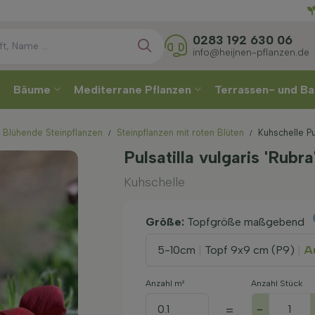
Wählen
0283 192 630 06
info@heijnen-pflanzen.de
Bäume
Mediterrane Pflanzen
Terrassen- und Ba
Blühende Steinpflanzen
Steinpflanzen mit roten Blüten
Kuhschelle Pu
Pulsatilla vulgaris 'Rubr
Kuhschelle
Größe:
Topfgröße maßgebend
5-10cm
|
Topf 9x9 cm (P9)
|
Au
Anzahl m²
Anzahl Stück
-
=