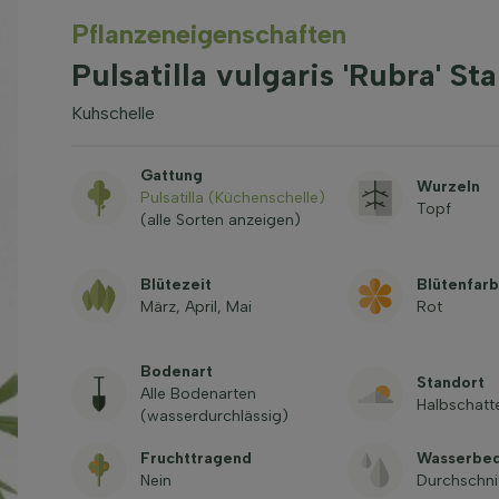
Pflanzeneigenschaften
Pulsatilla vulgaris 'Rubra' St
Kuhschelle
Gattung
Wurzeln
Pulsatilla (Küchenschelle)
Topf
(alle Sorten anzeigen)
Blütezeit
Blütenfar
März, April, Mai
Rot
Bodenart
Standort
Alle Bodenarten
Halbschatt
(wasserdurchlässig)
Fruchttragend
Wasserbed
Nein
Durchschni