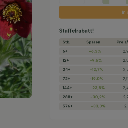
In
Staffelrabatt!
Stk.
Sparen
Preis/
6+
-6,3%
2,
12+
-9,5%
2,
24+
-12,7%
2,
72+
-19,0%
2,
144+
-23,8%
2,
288+
-30,2%
2,
576+
-33,3%
2