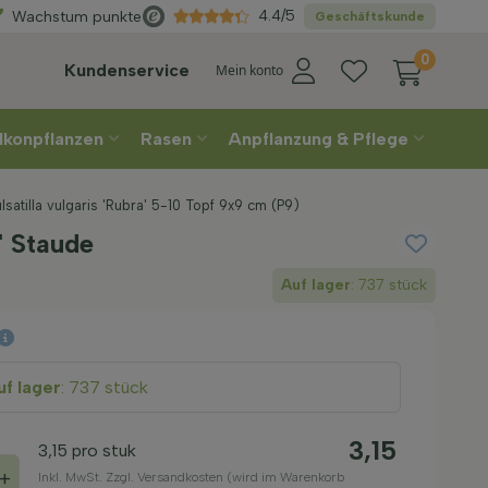
Direkt
aus der Gärtnerei
4.4/5
Wachstum punkte
Geschäftskunde
0
Kundenservice
Mein konto
lkonpflanzen
Rasen
Anpflanzung & Pflege
lsatilla vulgaris 'Rubra' 5-10 Topf 9x9 cm (P9)
a' Staude
Auf lager
: 737 stück
f lager
: 737 stück
3,15
3,15
pro stuk
+
Inkl. MwSt. Zzgl. Versandkosten (wird im Warenkorb