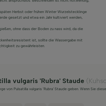
ge recht anspruchslos. Beschneiden ist nicht notwendig,
m späten Herbst oder frühen Winter Wurzelstecklinge
erde gesetzt und etwa ein Jahr kultiviert werden,
 gießen, ohne dass der Boden zu nass wird, da die
rockenheitsresistent ist, sollte die Wassergabe mit
htigkeit zu gewährleisten.
illa vulgaris 'Rubra' Staude
(Kuhsc
ge von Pulsatilla vulgaris 'Rubra' Staude geben. Wenn Sie dies