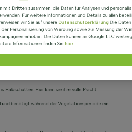
 Staude
| Kuhschelle
n mit Dritten zusammen, die Daten für Analysen und personalis
s Gewöhnliche Kuhschelle, ist eine charmante
rwenden. Für weitere Informationen und Details zu allen beteil
ten jeden Garten bereichert. Diese Art gehört zur
verweisen wir Sie auf unsere
Datenschutzerklärung
.Die Daten
 durch ihre polbildende Wuchsform aus. Die Pulsatilla
der Personalisierung von Werbung sowie zur Messung der Wi
icht eine maximale Höhe von etwa 25 Zentimetern.
kampagnen erhoben. Die Daten können an Google LLC weiter
lla vulgaris 'Rubra'
itere Informationen finden Sie
hier
.
 Pflanze für Beete, Gruppen- und Grenzbepflanzungen
kübel. Ihre samtigen, roten Blüten verleihen jedem
aunässe zu vermeiden, da die Pflanze keine nassen
is Halbschatten. Hier kann sie ihre volle Pracht
fend und benötigt während der Vegetationsperiode ein