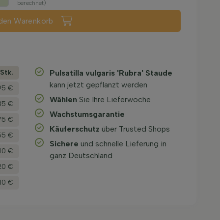
berechnet)
 den Warenkorb
­Stk.
Pulsatilla vulgaris 'Rubra' Staude
kann jetzt gepflanzt werden
95 €
Wählen
Sie Ihre Lieferwoche
85 €
Wachstums­garantie
75 €
Käuferschutz
über Trusted Shops
55 €
Sichere
und schnelle Lieferung in
40 €
ganz Deutschland
20 €
,10 €