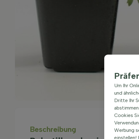
Präfe
Um Ihr Onl
und ähnlic
Dritte Ihr 
abstimmen 
Cookies Si
Verwendung
Beschreibung
Werbung s
einstellen