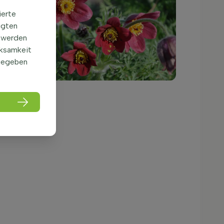
ierte
igten
 werden
rksamkeit
gegeben