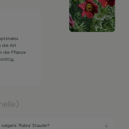
optimales
 die Art
n die Pflanze
ichtig,
elle)
a vulgaris 'Rubra' Staude?