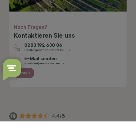
Noch Fragen?
Kontaktieren Sie uns
0283 192 630 06
Heute geöffnet von 09:00 - 17:00
E-Mail senden
info@heijnen-pflanzen.de
Kontakt
4.4/5