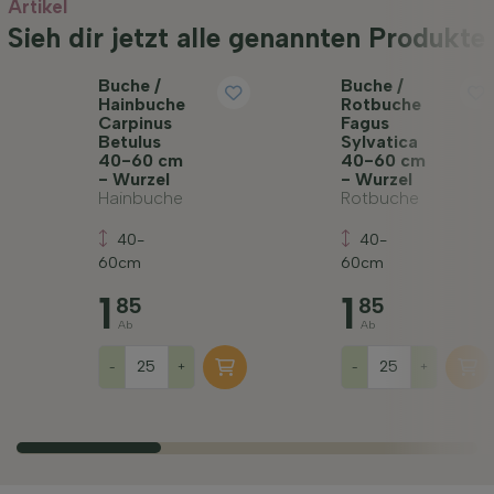
Artikel
Sieh dir jetzt alle genannten Produkte
Buche /
Buche /
Hainbuche
Rotbuche
Carpinus
Fagus
Betulus
Sylvatica
40-60 cm
40-60 cm
- Wurzel
- Wurzel
Hainbuche
Rotbuche
40-
40-
60cm
60cm
1
1
85
85
Ab
Ab
-
+
-
+