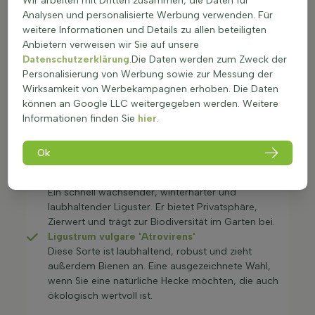
Wir arbeiten mit Dritten zusammen, die Daten für
Perfekt für alle, die schnell Ergebnisse sehen
Analysen und personalisierte Werbung verwenden. Für
möchten.
weitere Informationen und Details zu allen beteiligten
Ligustrum ovalifolium
Anbietern verweisen wir Sie auf unsere
Diese Liguster ist immergrün, wächst zügig und ist
Datenschutzerklärung
.Die Daten werden zum Zweck der
leicht zu schneiden. Sie kombiniert Privatsphäre mit
Personalisierung von Werbung sowie zur Messung der
Zierwert und bleibt das ganze Jahr attraktiv.
Wirksamkeit von Werbekampagnen erhoben. Die Daten
Rote Buchenhecke
(Fagus sylvatica
können an Google LLC weitergegeben werden. Weitere
'Atropunicea')
Informationen finden Sie
hier
.
Die rote Buchenhecke fällt durch ihr schönes,
rotbraunes Laub auf. Eine robuste, winterharte
Heckenpflanze, die Struktur und Farbe in den
Ok
Garten bringt.
Ligustrum vulgare
Ein schnell wachsender, winterharter und
laubhaltender Liguster. Er bietet Privatsphäre,
Zierwert und trägt zur Biodiversität im Garten bei.
Ligustrum vulgare 'Atrovirens'
Diese Sorte ist laubhaltend, robust und zieht
außerdem Bienen an. Eine ausgezeichnete Wahl,
wenn Sie eine natürliche Hecke möchten, die auch
ökologisch wertvoll ist.