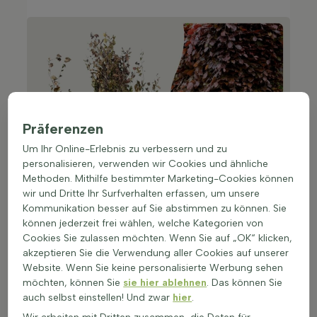
Präferenzen
Um Ihr Online-Erlebnis zu verbessern und zu
personalisieren, verwenden wir Cookies und ähnliche
Methoden. Mithilfe bestimmter Marketing-Cookies können
wir und Dritte Ihr Surfverhalten erfassen, um unsere
Kommunikation besser auf Sie abstimmen zu können. Sie
können jederzeit frei wählen, welche Kategorien von
Top 5 beliebte Heckenpflanzen als
Cookies Sie zulassen möchten. Wenn Sie auf „OK“ klicken,
Wurzelware
akzeptieren Sie die Verwendung aller Cookies auf unserer
Website. Wenn Sie keine personalisierte Werbung sehen
Hainbuche
(Carpinus betulus)
möchten, können Sie
sie hier ablehnen
. Das können Sie
Die Hainbuche wächst schnell, ist winterhart und
auch selbst einstellen! Und zwar
hier
.
bildet in kurzer Zeit eine dichte, starke Hecke.