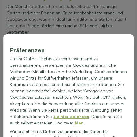
Der Mönchspfeffer ist ein beliebter Strauch für sonnige
Gärten und zieht Bienen an. Er ist trockenheitstolerant und
laubabwerfend, was ihn ideal für mediterrane Gärten macht.
Eine gute Pflege fördert eine reiche Blüte von Juli bis
September.
Ein sonniger Standort ist wichtig für ein gesundes
Wachstum.
Präferenzen
Gut durchlässiger Boden unterstützt die Pflanze,
Um Ihr Online-Erlebnis zu verbessern und zu
Staunässe vermeiden.
personalisieren, verwenden wir Cookies und ähnliche
Im Frühjahr stark zurückschneiden (10–20 cm), um die
Methoden. Mithilfe bestimmter Marketing-Cookies können
Blüte zu fördern.
wir und Dritte Ihr Surfverhalten erfassen, um unsere
Regelmäßige Düngung im Frühjahr, um den Boden zu
Kommunikation besser auf Sie abstimmen zu können. Sie
verbessern. Verwenden Sie einen ausgewogenen Dünger.
können jederzeit frei wählen, welche Kategorien von
Im Sommer mäßig gießen, bei Trockenheit öfter. Die
Cookies Sie zulassen möchten. Wenn Sie auf „OK“ klicken,
Erde sollte leicht austrocknen zwischen den
akzeptieren Sie die Verwendung aller Cookies auf unserer
Wassergaben.
Website. Wenn Sie keine personalisierte Werbung sehen
Teilen nicht zutreffend für diese Gattung.
möchten, können Sie
sie hier ablehnen
. Das können Sie
Im Winter Pflanzenschutz bieten, bei starkem Frost mit
auch selbst einstellen! Und zwar
hier
.
Vlies abdecken.
Verpflanzung im Frühjahr oder Herbst ist möglich,
Wir arbeiten mit Dritten zusammen, die Daten für