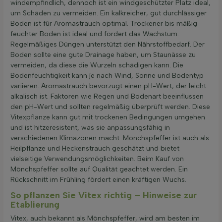
windempfindlich, dennoch ist ein windgeschützter Platz ideal,
um Schäden zu vermeiden. Ein kalkreicher, gut durchlässiger
Boden ist für Aromastrauch optimal. Trockener bis mäßig
feuchter Boden ist ideal und fördert das Wachstum.
Regelmäßiges Düngen unterstützt den Nährstoffbedarf. Der
Boden sollte eine gute Drainage haben, um Staunässe zu
vermeiden, da diese die Wurzeln schädigen kann. Die
Bodenfeuchtigkeit kann je nach Wind, Sonne und Bodentyp
variieren. Aromastrauch bevorzugt einen pH-Wert, der leicht
alkalisch ist. Faktoren wie Regen und Bodenart beeinflussen
den pH-Wert und sollten regelmäßig überprüft werden. Diese
Vitexpflanze kann gut mit trockenen Bedingungen umgehen
und ist hitzeresistent, was sie anpassungsfähig in
verschiedenen Klimazonen macht. Mönchspfeffer ist auch als
Heilpflanze und Heckenstrauch geschätzt und bietet
vielseitige Verwendungsmöglichkeiten. Beim Kauf von
Mönchspfeffer sollte auf Qualität geachtet werden. Ein
Rückschnitt im Frühling fördert einen kräftigen Wuchs.
So pflanzen Sie Vitex richtig – Hinweise zur
Etablierung
Vitex, auch bekannt als Mönchspfeffer, wird am besten im