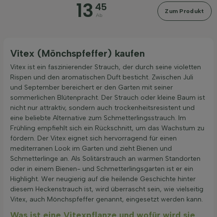
13
45
Zum Produkt
Blütezeit
Ab
Preis
Vitex (Mönchspfeffer) kaufen
Vitex ist ein faszinierender Strauch, der durch seine violetten
Rispen und den aromatischen Duft besticht. Zwischen Juli
und September bereichert er den Garten mit seiner
sommerlichen Blütenpracht. Der Strauch oder kleine Baum ist
Filter anwenden
nicht nur attraktiv, sondern auch trockenheitsresistent und
eine beliebte Alternative zum Schmetterlingsstrauch. Im
Frühling empfiehlt sich ein Rückschnitt, um das Wachstum zu
fördern. Der Vitex eignet sich hervorragend für einen
mediterranen Look im Garten und zieht Bienen und
Schmetterlinge an. Als Solitärstrauch an warmen Standorten
oder in einem Bienen- und Schmetterlingsgarten ist er ein
Highlight. Wer neugierig auf die heilende Geschichte hinter
diesem Heckenstrauch ist, wird überrascht sein, wie vielseitig
Vitex, auch Mönchspfeffer genannt, eingesetzt werden kann.
Was ist eine Vitexpflanze und wofür wird sie