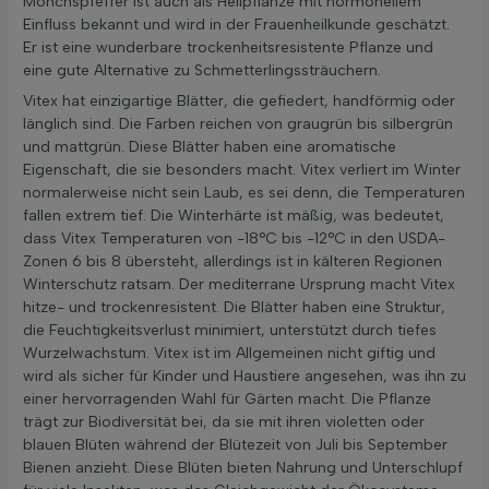
Mönchspfeffer ist auch als Heilpflanze mit hormonellem
Einfluss bekannt und wird in der Frauenheilkunde geschätzt.
Er ist eine wunderbare trockenheitsresistente Pflanze und
eine gute Alternative zu Schmetterlingssträuchern.
Vitex hat einzigartige Blätter, die gefiedert, handförmig oder
länglich sind. Die Farben reichen von graugrün bis silbergrün
und mattgrün. Diese Blätter haben eine aromatische
Eigenschaft, die sie besonders macht. Vitex verliert im Winter
normalerweise nicht sein Laub, es sei denn, die Temperaturen
fallen extrem tief. Die Winterhärte ist mäßig, was bedeutet,
dass Vitex Temperaturen von -18°C bis -12°C in den USDA-
Zonen 6 bis 8 übersteht, allerdings ist in kälteren Regionen
Winterschutz ratsam. Der mediterrane Ursprung macht Vitex
hitze- und trockenresistent. Die Blätter haben eine Struktur,
die Feuchtigkeitsverlust minimiert, unterstützt durch tiefes
Wurzelwachstum. Vitex ist im Allgemeinen nicht giftig und
wird als sicher für Kinder und Haustiere angesehen, was ihn zu
einer hervorragenden Wahl für Gärten macht. Die Pflanze
trägt zur Biodiversität bei, da sie mit ihren violetten oder
blauen Blüten während der Blütezeit von Juli bis September
Bienen anzieht. Diese Blüten bieten Nahrung und Unterschlupf