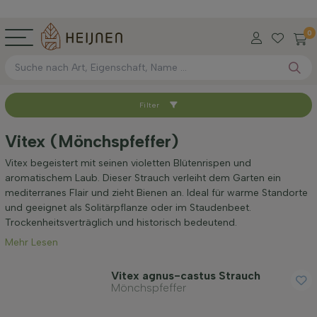
0
Filter
Sortieren nach
Vitex (Mönchspfeffer)
Verfügbar
Vitex begeistert mit seinen violetten Blütenrispen und
aromatischem Laub. Dieser Strauch verleiht dem Garten ein
mediterranes Flair und zieht Bienen an. Ideal für warme Standorte
Höhe bei Lieferung (cm)
und geeignet als Solitärpflanze oder im Staudenbeet.
Trockenheitsverträglich und historisch bedeutend.
Mehr Lesen
Standort
Vitex agnus-castus Strauch
Mönchspfeffer
Anwendung