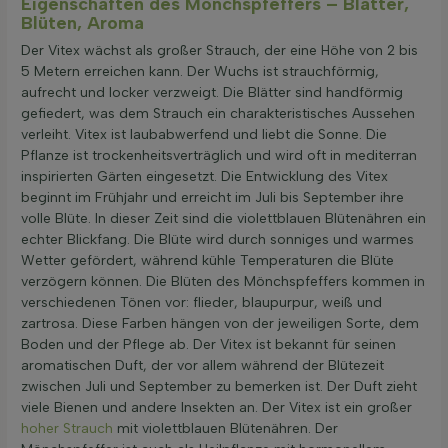
Eigenschaften des Mönchspfeffers – Blätter,
Blüten, Aroma
Der Vitex wächst als großer Strauch, der eine Höhe von 2 bis
5 Metern erreichen kann. Der Wuchs ist strauchförmig,
aufrecht und locker verzweigt. Die Blätter sind handförmig
gefiedert, was dem Strauch ein charakteristisches Aussehen
verleiht. Vitex ist laubabwerfend und liebt die Sonne. Die
Pflanze ist trockenheitsverträglich und wird oft in mediterran
inspirierten Gärten eingesetzt. Die Entwicklung des Vitex
beginnt im Frühjahr und erreicht im Juli bis September ihre
volle Blüte. In dieser Zeit sind die violettblauen Blütenähren ein
echter Blickfang. Die Blüte wird durch sonniges und warmes
Wetter gefördert, während kühle Temperaturen die Blüte
verzögern können. Die Blüten des Mönchspfeffers kommen in
verschiedenen Tönen vor: flieder, blaupurpur, weiß und
zartrosa. Diese Farben hängen von der jeweiligen Sorte, dem
Boden und der Pflege ab. Der Vitex ist bekannt für seinen
aromatischen Duft, der vor allem während der Blütezeit
zwischen Juli und September zu bemerken ist. Der Duft zieht
viele Bienen und andere Insekten an. Der Vitex ist ein großer
hoher Strauch
mit violettblauen Blütenähren. Der