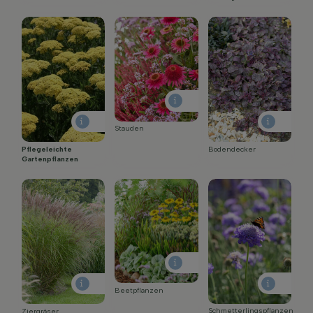
Stauden
Pflegeleichte
Bodendecker
Gartenpflanzen
Beetpflanzen
Schmetterlingspflanzen
Ziergräser