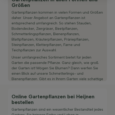
Größen
Gartenpflanzen kommen in vielen Formen und Größen
daher. Unser Angebot an Gartenpflanzen ist
entsprechend umfangreich. So stehen Stauden,
Bodendecker, Ziergräser, Beetpflanzen,
Schmetterlingspflanzen, Bienenpflanzen,
Blattpflanzen, Kräuterpflanzen, Präriepflanzen,
Steinpflanzen, Kletterpflanzen, Farne und
Teichpflanzen zur Auswahl.
Unser umfangreiches Sortiment bietet für jeden
Garten die passende Pflanze. Ganz gleich, wie groß
der Garten ist! Mögen Sie Blumen? Dann werfen Sie
einen Blick auf unsere Schmetterlings- und
Bienenpflanzen. Gibt es in Ihrem Garten viele schattige
Bereiche? Auch dafür haben wir eine Lösung! So
können Sie unter den Pflanzen für
schattige Gärten
stöbern und eine passende Auswahl treffen.
Online Gartenpflanzen bei Heijnen
bestellen
Da wir voll und ganz hinter unserem Produkt stehen,
gewähren wir Ihnen eine Wachstumsgarantie auf das
Gartenpflanzen sind ein wesentlicher Bestandteil jedes
gesamte Sortiment an Gartenpflanzen. Diese
Gartens. Sie bringen Farbe und Leben in