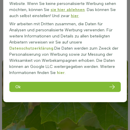
mit befestigten Flächen zurecht und passt daher auch an
Website. Wenn Sie keine personalisierte Werbung sehen
Straßen oder auf Terrassen. Der Boden darf lehmig, sandig,
möchten, können Sie
sie hier ablehnen
. Das können Sie
lössig, torfig oder tonig sein, wichtig ist eine tiefgründige,
auch selbst einstellen! Und zwar
hier
.
nährstoffreiche und gut durchlässige Erde, eher neutral bis
Wir arbeiten mit Dritten zusammen, die Daten für
leicht kalkreich. Staunässe vermeiden, zeitweise Trockenheit
Analysen und personalisierte Werbung verwenden. Für
wird besser vertragen. Die richtige Lage fördert dichten
weitere Informationen und Details zu allen beteiligten
Kronenaufbau, gesundes Blattwerk und eine harmonische
Anbietern verweisen wir Sie auf unsere
Kugelform, ob in kleinem oder großem Garten, Grünanlage
Datenschutzerklärung
.Die Daten werden zum Zweck der
oder Industriegebiet.
Personalisierung von Werbung sowie zur Messung der
Wirksamkeit von Werbekampagnen erhoben. Die Daten
können an Google LLC weitergegeben werden. Weitere
Informationen finden Sie
hier
.
Ok