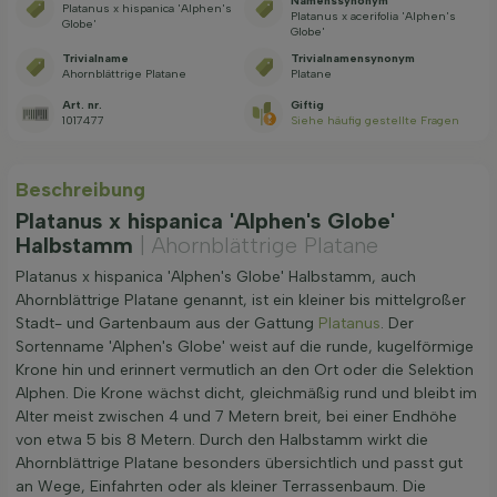
Namenssynonym
Platanus x hispanica 'Alphen's
Platanus x acerifolia 'Alphen's
Globe'
Globe'
Trivialname
Trivialnamensynonym
Ahornblättrige Platane
Platane
Art. nr.
Giftig
1017477
Siehe häufig gestellte Fragen
Beschreibung
Platanus x hispanica 'Alphen's Globe'
Halbstamm
| Ahornblättrige Platane
Platanus x hispanica 'Alphen's Globe' Halbstamm, auch
Ahornblättrige Platane genannt, ist ein kleiner bis mittelgroßer
Stadt- und Gartenbaum aus der Gattung
Platanus
. Der
Sortenname 'Alphen's Globe' weist auf die runde, kugelförmige
Krone hin und erinnert vermutlich an den Ort oder die Selektion
Alphen. Die Krone wächst dicht, gleichmäßig rund und bleibt im
Alter meist zwischen 4 und 7 Metern breit, bei einer Endhöhe
von etwa 5 bis 8 Metern. Durch den Halbstamm wirkt die
Ahornblättrige Platane besonders übersichtlich und passt gut
an Wege, Einfahrten oder als kleiner Terrassenbaum. Die