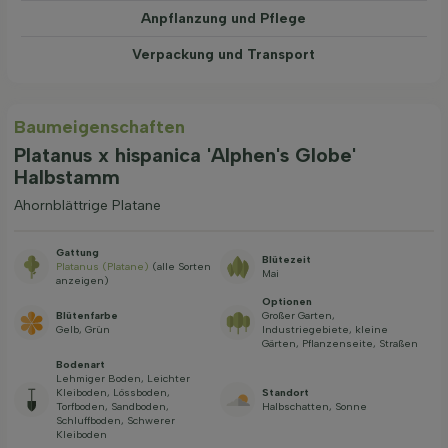
Anpflanzung und Pflege
Verpackung und Transport
Baum­eigen­schaften
Platanus x hispanica 'Alphen's Globe'
Halbstamm
Ahornblättrige Platane
Gattung
Blütezeit
Platanus (Platane)
(alle Sorten
Mai
anzeigen)
Optionen
Blütenfarbe
Großer Garten,
Gelb, Grün
Industriegebiete, kleine
Gärten, Pflanzenseite, Straßen
Bodenart
Lehmiger Boden, Leichter
Kleiboden, Lössboden,
Standort
Torfboden, Sandboden,
Halbschatten, Sonne
Schluffboden, Schwerer
Kleiboden