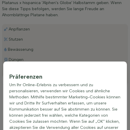
Platanus x hispanica 'Alphen's Globe' Halbstamm geben. Wenn
Sie diese Tipps befolgen, werden Sie lange Freude an
Ahornblättrige Platane haben.
Anpflanzen
Stutzen
Bewässerung
Düngen
Besonderheiten
Präferenzen
Platzierung
Um Ihr Online-Erlebnis zu verbessern und zu
personalisieren, verwenden wir Cookies und ähnliche
Ideale Platzierung einer Platanus x hispanica
Methoden. Mithilfe bestimmter Marketing-Cookies können
'Alphen's Globe'
wir und Dritte Ihr Surfverhalten erfassen, um unsere
Die Ahornblättrige Platane (Platanus x hispanica 'Alphen's
Kommunikation besser auf Sie abstimmen zu können. Sie
Globe') Halbstamm wächst am besten an einem warmen,
können jederzeit frei wählen, welche Kategorien von
hellen Platz in Sonne bis Halbschatten. Ein offener, luftiger
Cookies Sie zulassen möchten. Wenn Sie auf „OK“ klicken,
Standort mit wenig Zugwind ist ideal. Der Baum kommt gut
akzeptieren Sie die Verwendung aller Cookies auf unserer