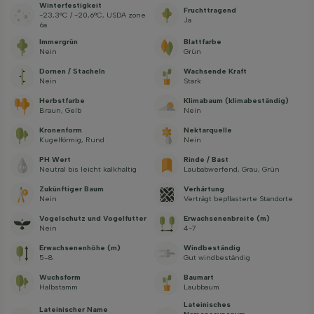
Winterfestigkeit
Fruchttragend
-23,3°C / -20,6°C, USDA zone
Ja
6a
Immergrün
Blattfarbe
Nein
Grün
Dornen / Stacheln
Wachsende Kraft
Nein
Stark
Herbstfarbe
Klimabaum (klimabeständig)
Braun, Gelb
Nein
Kronenform
Nektarquelle
Kugelförmig, Rund
Nein
PH Wert
Rinde / Bast
Neutral bis leicht kalkhaltig
Laubabwerfend, Grau, Grün
Zukünftiger Baum
Verhärtung
Nein
Verträgt bepflasterte Standorte
Vogelschutz und Vogelfutter
Erwachsenenbreite (m)
Nein
4-7
Erwachsenenhöhe (m)
Windbeständig
5-8
Gut windbeständig
Wuchsform
Baumart
Halbstamm
Laubbaum
Lateinisches
Lateinischer Name