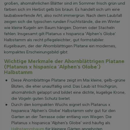
großen, ahornähnlichen Blätter sind im Sommer frisch grün und
färben sich im Herbst gelb bis braun. Es handelt sich um eine
laubabwerfende Art, also nicht immergrün. Nach dem Laubfall
zeigen sich die typischen runden Fruchtstände, die im Winter
wie kleine Kugeln am Baum hängen. Dornen oder Stacheln
fehlen. Insgesamt gilt Platanus x hispanica 'Alphen's Globe'
Halbstamm als recht pflegeleichter, gut formstabiler
Kugelbaum, der der Ahornblättrigen Platane ein modernes,
kompaktes Erscheinungsbild gibt.
Wichtige Merkmale der Ahornblättrigen Platane
(Platanus x hispanica 'Alphen's Globe')
Halbstamm
Diese Ahornblättrige Platane zeigt im Mai kleine, gelb-grüne
Blüten, die eher unauffällig sind. Das Laub ist frischgrün,
ahornähnlich gelappt und bildet eine dichte, kugelige Krone,
die Vögeln guten Schutz bietet.
Durch den kompakten Wuchs eignet sich Platanus x
hispanica 'Alphen's Globe' Halbstamm sehr gut für den
Garten an der Terrasse oder entlang von Wegen. Die
Platanus x hispanica 'Alphen's Globe' wird häufig als
Halbstammbaum
für kleinere Gärten angeboten.