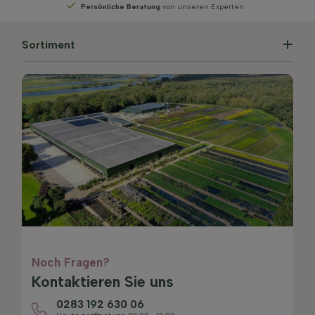
n unseren Experten
Wählen
Sie Ihre Lieferwoche
Sortiment
Noch Fragen?
Kontaktieren Sie uns
0283 192 630 06