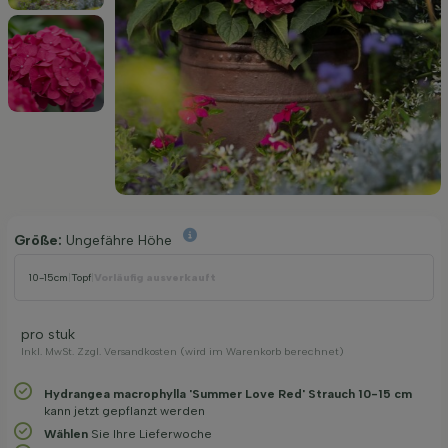
Größe:
Ungefähre Höhe
10-15cm
|
Topf
|
Vorläufig ausverkauft
pro stuk
Inkl. MwSt. Zzgl. Versandkosten (wird im Warenkorb berechnet)
Hydrangea macrophylla 'Summer Love Red' Strauch 10-15 cm
kann jetzt gepflanzt werden
Wählen
Sie Ihre Lieferwoche