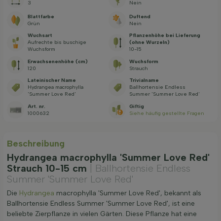
3
Nein
Blattfarbe
Duftend
Grün
Nein
Wuchsart
Pflanzenhöhe bei Lieferung
Aufrechte bis buschige
(ohne Wurzeln)
Wuchsform
10-15
Erwachsenenhöhe (cm)
Wuchsform
120
Strauch
Lateinischer Name
Trivialname
Hydrangea macrophylla
Ballhortensie Endless
'Summer Love Red'
Summer 'Summer Love Red'
Art. nr.
Giftig
1000632
Siehe häufig gestellte Fragen
Beschreibung
Hydrangea macrophylla 'Summer Love Red'
Strauch 10-15 cm
| Ballhortensie Endless
Summer 'Summer Love Red'
Die
Hydrangea
macrophylla 'Summer Love Red', bekannt als
Ballhortensie Endless Summer 'Summer Love Red', ist eine
beliebte Zierpflanze in vielen Gärten. Diese Pflanze hat eine