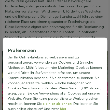
die Wurzeln gesund hält. Diese Pflanze bevorzugt alle
Bodenarten, solange sie nährstoffreich sind. Ein geschützter
Platz, der vor starkem Wind bewahrt, fördert das Wachstum
und die Blütenpracht. Die richtige Standortwahl führt zu einer
reicheren Blüte und einem gesünderen Erscheinungsbild.
Diese Hortensie eignet sich hervorragend für die Bepflanzung
in Beeten, als Solitärpflanze oder in Töpfen. Ein optimaler
Standort ist entscheidend für das Wohlbefinden und die
Blühfreudigkeit der Pflanze.
Präferenzen
Um Ihr Online-Erlebnis zu verbessern und zu
personalisieren, verwenden wir Cookies und ähnliche
Methoden. Mithilfe bestimmter Marketing-Cookies können
wir und Dritte Ihr Surfverhalten erfassen, um unsere
Kommunikation besser auf Sie abstimmen zu können. Sie
können jederzeit frei wählen, welche Kategorien von
Cookies Sie zulassen möchten. Wenn Sie auf „OK“ klicken,
akzeptieren Sie die Verwendung aller Cookies auf unserer
Website. Wenn Sie keine personalisierte Werbung sehen
möchten, können Sie
sie hier ablehnen
. Das können Sie
auch selbst einstellen! Und zwar
hier
.