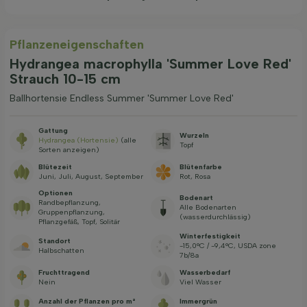
Pflanzeneigenschaften
Hydrangea macrophylla 'Summer Love Red'
Strauch 10-15 cm
Ballhortensie Endless Summer 'Summer Love Red'
Gattung
Wurzeln
Hydrangea (Hortensie)
(alle
Topf
Sorten anzeigen)
Blütezeit
Blütenfarbe
Juni, Juli, August, September
Rot, Rosa
Optionen
Bodenart
Randbepflanzung,
Alle Bodenarten
Gruppenpflanzung,
(wasserdurchlässig)
Pflanzgefäß, Topf, Solitär
Winterfestigkeit
Standort
-15,0°C / -9,4°C, USDA zone
Halbschatten
7b/8a
Fruchttragend
Wasserbedarf
Nein
Viel Wasser
Anzahl der Pflanzen pro m²
Immergrün