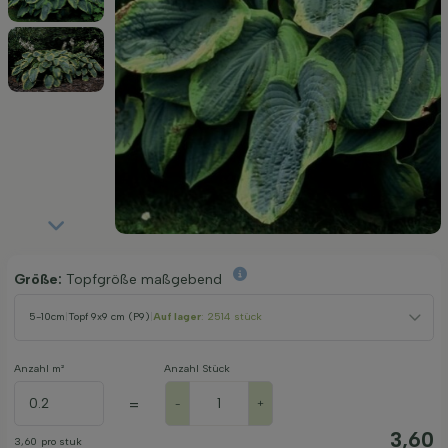
Größe:
Topfgröße maßgebend
5-10cm
|
Topf 9x9 cm (P9)
|
Auf lager
: 2514 stück
Anzahl m²
Anzahl Stück
=
-
+
3,60
3,60
pro stuk