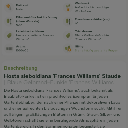
Wuchsart
Duftend
Aufrechte bis buschige
Nein
Wuchsform
Pflanzenhöhe bei Lieferung
Erwachsenenhöhe (cm)
(ohne Wurzeln)
60
5-10
Lateinischer Name
Trivialname
Hosta sieboldiana 'Frances
Blaue Gelbrand-Funkie
Williams'
'Frances Williams'
Art. nr.
Giftig
1000606
Siehe häufig gestellte Fragen
Beschreibung
Hosta sieboldiana 'Frances Williams' Staude
| Blaue Gelbrand-Funkie 'Frances Williams'
Die Hosta sieboldiana 'Frances Williams', auch bekannt als
Blaublatt-Funkie, ist ein prachtvolles Exemplar für jeden
Gartenliebhaber, der nach einer Pflanze mit dekorativem Laub
und einer aufrechten bis buschigen Wuchsform sucht. Mit ihren
auffälligen, großflächigen Blättern in Grün-, Grau-, Silber- und
Gelbtönen schafft sie eine beruhigende Atmosphäre in jedem
Gartenbereich. In den Sommermonaten begeistert sie