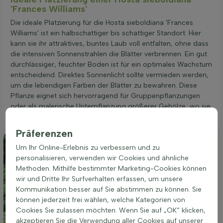
'Frances Williams'
Die ideale Platzierung für die Hosta sieboldiana 'Frances
Williams' ist ein halbschattiger bis schattiger Standort. Hier
kann sie ihr attraktives, buntes Laub voll entfalten, ohne dass
die intensiven Sonnenstrahlen die Blätter verbrennen. Ein gut
durchlässiger, feuchter Boden ist für ein optimales Wachstum
entscheidend. Direktes Sonnenlicht sollte vermieden werden,
um die lebendigen Farben der Blätter zu bewahren. Diese
Pflanze eignet sich hervorragend für Gruppenpflanzungen
oder als malerische Unterpflanzung größerer Gehölze, wo sie
kühle, beschattete Bereiche bereichern kann.
Präferenzen
Um Ihr Online-Erlebnis zu verbessern und zu
personalisieren, verwenden wir Cookies und ähnliche
Methoden. Mithilfe bestimmter Marketing-Cookies können
wir und Dritte Ihr Surfverhalten erfassen, um unsere
Kommunikation besser auf Sie abstimmen zu können. Sie
können jederzeit frei wählen, welche Kategorien von
Cookies Sie zulassen möchten. Wenn Sie auf „OK“ klicken,
akzeptieren Sie die Verwendung aller Cookies auf unserer