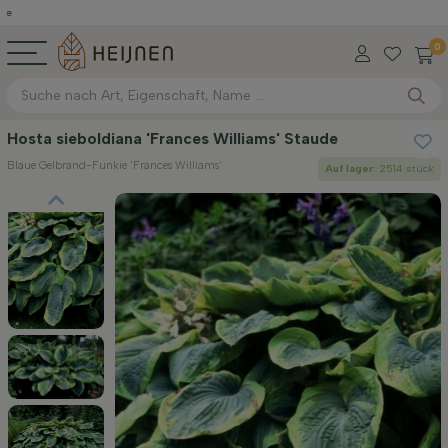
0
Hosta sieboldiana 'Frances Williams' Staude
Blaue Gelbrand-Funkie 'Frances Williams'
Auf lager
: 2514 stück