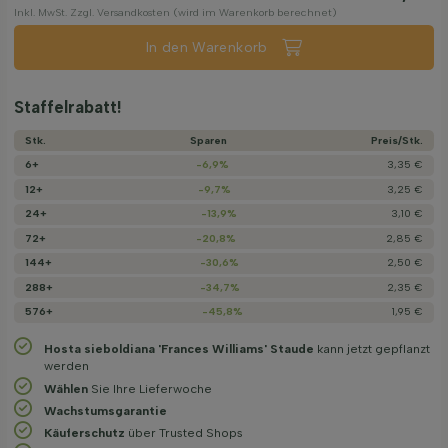
Inkl. MwSt. Zzgl. Versandkosten (wird im Warenkorb berechnet)
In den Warenkorb
Staffelrabatt!
Stk.
Sparen
Preis/­Stk.
6+
-6,9%
3,35 €
12+
-9,7%
3,25 €
24+
-13,9%
3,10 €
72+
-20,8%
2,85 €
144+
-30,6%
2,50 €
288+
-34,7%
2,35 €
576+
-45,8%
1,95 €
Hosta sieboldiana 'Frances Williams' Staude
kann jetzt gepflanzt
werden
Wählen
Sie Ihre Lieferwoche
Wachstums­garantie
Käuferschutz
über Trusted Shops