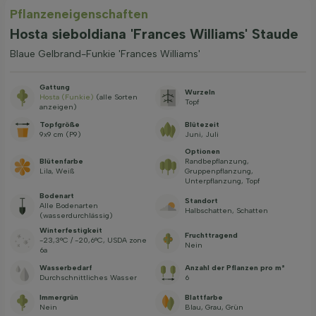
Pflanzeneigenschaften
Hosta sieboldiana 'Frances Williams' Staude
Blaue Gelbrand-Funkie 'Frances Williams'
Gattung
Wurzeln
Hosta (Funkie)
(alle Sorten
Topf
anzeigen)
Topfgröße
Blütezeit
9x9 cm (P9)
Juni, Juli
Optionen
Blütenfarbe
Randbepflanzung,
Lila, Weiß
Gruppenpflanzung,
Unterpflanzung, Topf
Bodenart
Standort
Alle Bodenarten
Halbschatten, Schatten
(wasserdurchlässig)
Winterfestigkeit
Fruchttragend
-23,3°C / -20,6°C, USDA zone
Nein
6a
Wasserbedarf
Anzahl der Pflanzen pro m²
Durchschnittliches Wasser
6
Immergrün
Blattfarbe
Nein
Blau, Grau, Grün