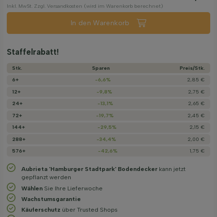
Inkl. MwSt. Zzgl. Versandkosten (wird im Warenkorb berechnet)
In den Warenkorb
Staffelrabatt!
Stk.
Sparen
Preis/­Stk.
6+
-6,6%
2,85 €
12+
-9,8%
2,75 €
24+
-13,1%
2,65 €
72+
-19,7%
2,45 €
144+
-29,5%
2,15 €
288+
-34,4%
2,00 €
576+
-42,6%
1,75 €
Aubrieta 'Hamburger Stadtpark' Bodendecker
kann jetzt
gepflanzt werden
Wählen
Sie Ihre Lieferwoche
Wachstums­garantie
Käuferschutz
über Trusted Shops