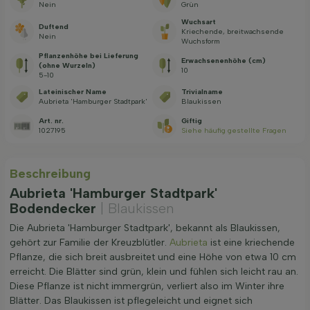
Nein
Grün
Wuchsart
Duftend
Kriechende, breitwachsende
Nein
Wuchsform
Pflanzenhöhe bei Lieferung
Erwachsenenhöhe (cm)
(ohne Wurzeln)
10
5-10
Lateinischer Name
Trivialname
Aubrieta 'Hamburger Stadtpark'
Blaukissen
Art. nr.
Giftig
1027195
Siehe häufig gestellte Fragen
Beschreibung
Aubrieta 'Hamburger Stadtpark'
Bodendecker
| Blaukissen
Die Aubrieta 'Hamburger Stadtpark', bekannt als Blaukissen,
gehört zur Familie der Kreuzblütler.
Aubrieta
ist eine kriechende
Pflanze, die sich breit ausbreitet und eine Höhe von etwa 10 cm
erreicht. Die Blätter sind grün, klein und fühlen sich leicht rau an.
Diese Pflanze ist nicht immergrün, verliert also im Winter ihre
Blätter. Das Blaukissen ist pflegeleicht und eignet sich