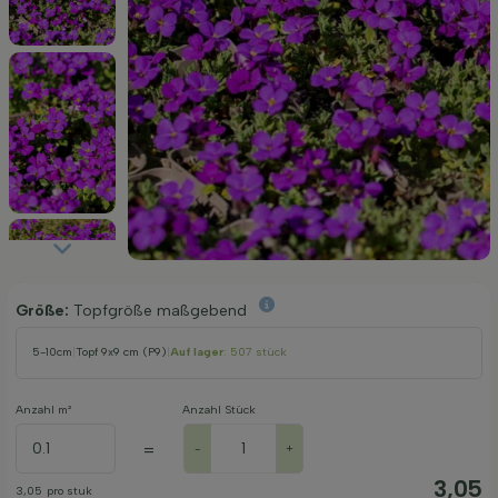
Größe:
Topfgröße maßgebend
5-10cm
|
Topf 9x9 cm (P9)
|
Auf lager
: 507 stück
Anzahl m²
Anzahl Stück
=
-
+
3,05
3,05
pro stuk