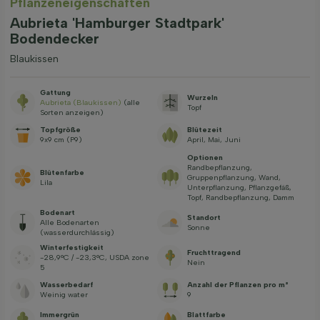
Pflanzeneigenschaften
Aubrieta 'Hamburger Stadtpark'
Bodendecker
Blaukissen
Gattung
Wurzeln
Aubrieta (Blaukissen)
(alle
Topf
Sorten anzeigen)
Topfgröße
Blütezeit
9x9 cm (P9)
April, Mai, Juni
Optionen
Randbepflanzung,
Blütenfarbe
Gruppenpflanzung, Wand,
Lila
Unterpflanzung, Pflanzgefäß,
Topf, Randbepflanzung, Damm
Bodenart
Standort
Alle Bodenarten
Sonne
(wasserdurchlässig)
Winterfestigkeit
Fruchttragend
-28,9°C / -23,3°C, USDA zone
Nein
5
Wasserbedarf
Anzahl der Pflanzen pro m²
Weinig water
9
Immergrün
Blattfarbe