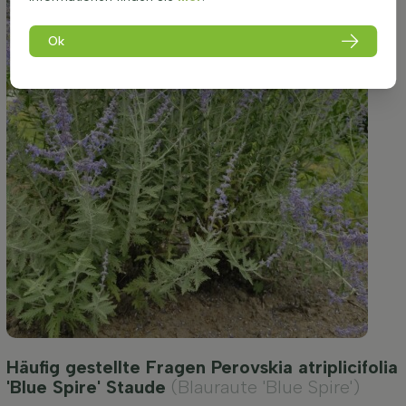
Ok
Häufig gestellte Fragen Perovskia atriplicifolia
'Blue Spire' Staude
(Blauraute 'Blue Spire')