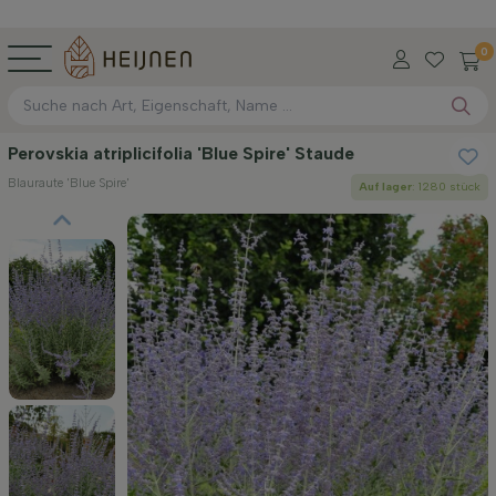
0
Perovskia atriplicifolia 'Blue Spire' Staude
Blauraute 'Blue Spire'
Auf lager
: 1280 stück