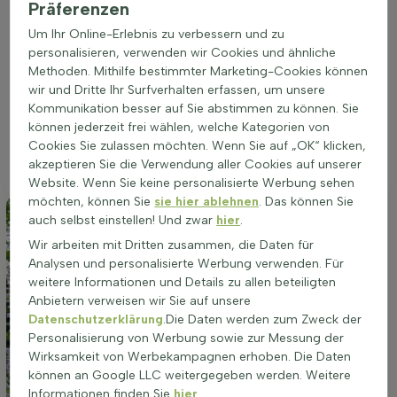
Die Perovskia atriplicifolia 'Blue Spire' gedeiht am besten an
Präferenzen
einem vollsonnigen Standort. Eine Position, die während des
Um Ihr Online-Erlebnis zu verbessern und zu
Tages eine maximale Sonneneinstrahlung erhält, ist ideal, um
personalisieren, verwenden wir Cookies und ähnliche
die intensiven blau-lila Blüten und die aromatischen,
Methoden. Mithilfe bestimmter Marketing-Cookies können
silbergrau getönten Blätter dieser Pflanze hervorzuheben. Der
wir und Dritte Ihr Surfverhalten erfassen, um unsere
Boden sollte gut durchlässig sein, um Staunässe zu
Kommunikation besser auf Sie abstimmen zu können. Sie
vermeiden, da die Pflanze trockenheitsresistent ist und keine
können jederzeit frei wählen, welche Kategorien von
übermäßige Bewässerung benötigt. Diese Eigenschaft macht
Cookies Sie zulassen möchten. Wenn Sie auf „OK“ klicken,
sie zu einer pflegeleichten Bereicherung für Beete und
akzeptieren Sie die Verwendung aller Cookies auf unserer
Gruppenpflanzungen oder als markante Solitärpflanze.
Website. Wenn Sie keine personalisierte Werbung sehen
möchten, können Sie
sie hier ablehnen
. Das können Sie
auch selbst einstellen! Und zwar
hier
.
Wir arbeiten mit Dritten zusammen, die Daten für
Analysen und personalisierte Werbung verwenden. Für
weitere Informationen und Details zu allen beteiligten
Anbietern verweisen wir Sie auf unsere
Datenschutzerklärung
.Die Daten werden zum Zweck der
Personalisierung von Werbung sowie zur Messung der
Wirksamkeit von Werbekampagnen erhoben. Die Daten
können an Google LLC weitergegeben werden. Weitere
Informationen finden Sie
hier
.