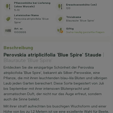
Pflanzenhöhe bei Lieferung
Erwachsenenhöhe (cm)
(ohne Wurzeln)
120
5-10
Lateinischer Name
Trivialname
Perovskia atriplicifolia 'Blue
Blauraute 'Blue Spire'
Spire'
Art. nr.
Giftig
1000888
Siehe häufig gestellte Fragen
Beschreibung
Perovskia atriplicifolia 'Blue Spire' Staude
|
Blauraute 'Blue Spire'
Entdecken Sie die einzigartige Schönheit der Perovskia
atriplicifolia 'Blue Spire', bekannt als Silber-Perowskie, eine
Pflanze, die mit ihren leuchtenden blau-lila Blüten und silbrigen
Laub jeden Garten bereichert. Diese Sorte begeistert von Juli
bis September mit ihrer intensiven Blütenpracht und
aromatischen Duft, der nicht nur das Auge erfreut, sondern
auch die Sinne belebt.
Mit ihrer straff aufrechten bis buschigen Wuchsform und einer
Höhe von bis zu 1,2 Metern ist sie eine exzellente Wahl für Beete,