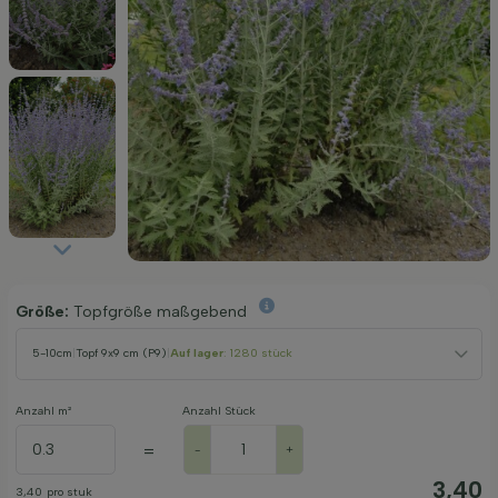
Größe:
Topfgröße maßgebend
5-10cm
|
Topf 9x9 cm (P9)
|
Auf lager
: 1280 stück
Anzahl m²
Anzahl Stück
=
-
+
3,40
3,40
pro stuk