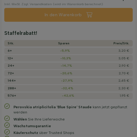
Inkl. MwSt. Zzgl. Versandkosten (wird im Warenkorb berechnet)
In den Warenkorb
Staffelrabatt!
Stk.
Sparen
Preis/­Stk.
6+
-5,9%
3,20 €
12+
-10,3%
3,05 €
24+
-14,7%
2,90 €
72+
-20,6%
2,70 €
144+
-27,9%
2,45 €
288+
-32,4%
2,30 €
576+
-42,6%
1,95 €
Perovskia atriplicifolia 'Blue Spire' Staude
kann jetzt gepflanzt
werden
Wählen
Sie Ihre Lieferwoche
Wachstums­garantie
Käuferschutz
über Trusted Shops