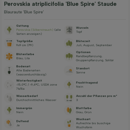
Perovskia atriplicifolia 'Blue Spire' Staude
Blauraute 'Blue Spire'
Gattung
Wurzeln
Perovskia (Silberstrauch)
(alle
Topf
Sorten anzeigen)
Topfgröße
Blütezeit
9x9 cm (P9)
Juli, August, September
Optionen
Blütenfarbe
Randbepflanzung,
Blau, Lila
Gruppenpflanzung, Solitär
Bodenart
Standort
Alle Bodenarten
Sonne
(wasserdurchlässig)
Winterfestigkeit
Fruchttragend
-15,0°C / -9,4°C, USDA zone
Nein
7b/8a
Wasserbedarf
Anzahl der Pflanzen pro m²
Durchschnittliches Wasser
3
Immergrün
Blattfarbe
Nein
Grau, Grün
Wuchsart
Duftend
Aufrechte bis buschige
Ja
Wuchsform