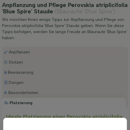
Anpflanzung und Pflege Perovskia atriplicifolia
'Blue Spire' Staude
(Blauraute 'Blue Spire')
Wir möchten Ihnen einige Tipps zur Anpflanzung und Pflege von
Perovskia atriplicifolia 'Blue Spire' Staude geben. Wenn Sie diese
Tipps befolgen, werden Sie lange Freude an Blauraute 'Blue Spire'
haben.
Anpflanzen
Stutzen
Bewässerung
Düngen
Besonderheiten
Platzierung
Ideale Platzierung einer Perovskia atriplicifolia
'Blue Spire'