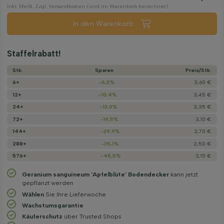
Inkl. MwSt. Zzgl. Versandkosten (wird im Warenkorb berechnet)
In den Warenkorb
Staffelrabatt!
Stk.
Sparen
Preis/­Stk.
6+
-6,5%
3,60 €
12+
-10,4%
3,45 €
24+
-13,0%
3,35 €
72+
-19,5%
3,10 €
144+
-29,9%
2,70 €
288+
-35,1%
2,50 €
576+
-45,5%
2,10 €
Geranium sanguineum 'Apfelblüte' Bodendecker
kann jetzt
gepflanzt werden
Wählen
Sie Ihre Lieferwoche
Wachstums­garantie
Käuferschutz
über Trusted Shops