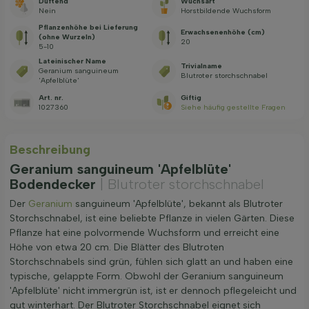
Duftend
Wuchsart
Nein
Horstbildende Wuchsform
Pflanzenhöhe bei Lieferung
Erwachsenenhöhe (cm)
(ohne Wurzeln)
20
5-10
Lateinischer Name
Trivialname
Geranium sanguineum
Blutroter storchschnabel
'Apfelblüte'
Art. nr.
Giftig
1027360
Siehe häufig gestellte Fragen
Beschreibung
Geranium sanguineum 'Apfelblüte'
Bodendecker
| Blutroter storchschnabel
Der
Geranium
sanguineum 'Apfelblüte', bekannt als Blutroter
Storchschnabel, ist eine beliebte Pflanze in vielen Gärten. Diese
Pflanze hat eine polvormende Wuchsform und erreicht eine
Höhe von etwa 20 cm. Die Blätter des Blutroten
Storchschnabels sind grün, fühlen sich glatt an und haben eine
typische, gelappte Form. Obwohl der Geranium sanguineum
'Apfelblüte' nicht immergrün ist, ist er dennoch pflegeleicht und
gut winterhart. Der Blutroter Storchschnabel eignet sich