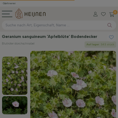
ei
0
Geranium sanguineum 'Apfelblüte' Bodendecker
Blutroter storchschnabel
Auf lager
: 343 stück