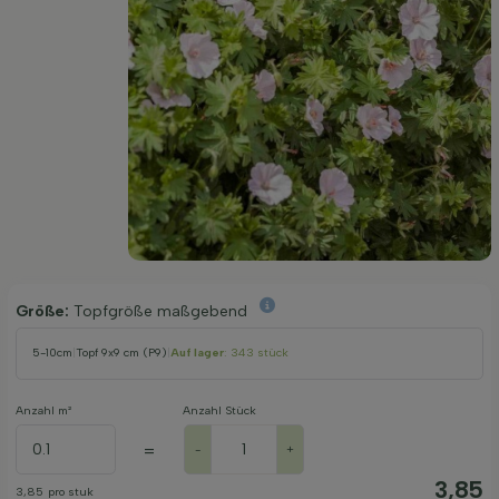
Größe:
Topfgröße maßgebend
5-10cm
|
Topf 9x9 cm (P9)
|
Auf lager
: 343 stück
Anzahl m²
Anzahl Stück
=
-
+
3,85
3,85
pro stuk