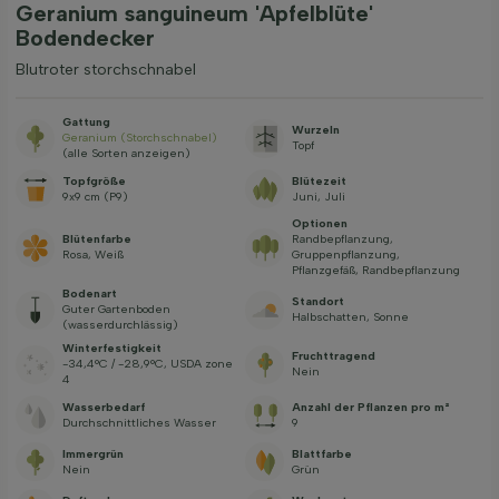
Geranium sanguineum 'Apfelblüte'
Bodendecker
Blutroter storchschnabel
Gattung
Wurzeln
Geranium (Storchschnabel)
Topf
(alle Sorten anzeigen)
Topfgröße
Blütezeit
9x9 cm (P9)
Juni, Juli
Optionen
Blütenfarbe
Randbepflanzung,
Rosa, Weiß
Gruppenpflanzung,
Pflanzgefäß, Randbepflanzung
Bodenart
Standort
Guter Gartenboden
Halbschatten, Sonne
(wasserdurchlässig)
Winterfestigkeit
Fruchttragend
-34,4°C / -28,9°C, USDA zone
Nein
4
Wasserbedarf
Anzahl der Pflanzen pro m²
Durchschnittliches Wasser
9
Immergrün
Blattfarbe
Nein
Grün