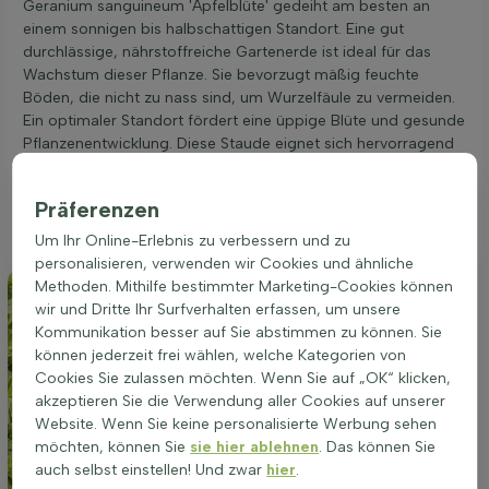
Geranium sanguineum 'Apfelblüte' gedeiht am besten an
einem sonnigen bis halbschattigen Standort. Eine gut
durchlässige, nährstoffreiche Gartenerde ist ideal für das
Wachstum dieser Pflanze. Sie bevorzugt mäßig feuchte
Böden, die nicht zu nass sind, um Wurzelfäule zu vermeiden.
Ein optimaler Standort fördert eine üppige Blüte und gesunde
Pflanzenentwicklung. Diese Staude eignet sich hervorragend
für die Bepflanzung in Beeten, als Gruppenpflanzung oder zur
Randbepflanzung. Die richtige Platzwahl ist entscheidend für
Präferenzen
die Vitalität und Blühfreudigkeit von Geranium sanguineum
'Apfelblüte'.
Um Ihr Online-Erlebnis zu verbessern und zu
personalisieren, verwenden wir Cookies und ähnliche
Methoden. Mithilfe bestimmter Marketing-Cookies können
wir und Dritte Ihr Surfverhalten erfassen, um unsere
Kommunikation besser auf Sie abstimmen zu können. Sie
können jederzeit frei wählen, welche Kategorien von
Cookies Sie zulassen möchten. Wenn Sie auf „OK“ klicken,
akzeptieren Sie die Verwendung aller Cookies auf unserer
Website. Wenn Sie keine personalisierte Werbung sehen
möchten, können Sie
sie hier ablehnen
. Das können Sie
auch selbst einstellen! Und zwar
hier
.