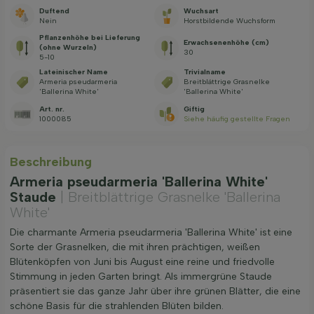
Duftend
Wuchsart
Nein
Horstbildende Wuchsform
Pflanzenhöhe bei Lieferung
Erwachsenenhöhe (cm)
(ohne Wurzeln)
30
5-10
Lateinischer Name
Trivialname
Armeria pseudarmeria
Breitblättrige Grasnelke
'Ballerina White'
'Ballerina White'
Art. nr.
Giftig
1000085
Siehe häufig gestellte Fragen
Beschreibung
Armeria pseudarmeria 'Ballerina White'
Staude
| Breitblättrige Grasnelke 'Ballerina
White'
Die charmante Armeria pseudarmeria 'Ballerina White' ist eine
Sorte der Grasnelken, die mit ihren prächtigen, weißen
Blütenköpfen von Juni bis August eine reine und friedvolle
Stimmung in jeden Garten bringt. Als immergrüne Staude
präsentiert sie das ganze Jahr über ihre grünen Blätter, die eine
schöne Basis für die strahlenden Blüten bilden.