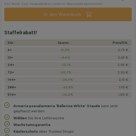
Inkl. MwSt. Zzgl. Versandkosten (wird im Warenkorb berechnet)
In den Warenkorb
Staffelrabatt!
Stk.
Sparen
Preis/­Stk.
6+
-5,2%
2,75 €
12+
-8,6%
2,65 €
24+
-12,1%
2,55 €
72+
-20,7%
2,30 €
144+
-25,9%
2,15 €
288+
-32,8%
1,95 €
576+
-36,2%
1,85 €
Armeria pseudarmeria 'Ballerina White' Staude
kann jetzt
gepflanzt werden
Wählen
Sie Ihre Lieferwoche
Wachstums­garantie
Käuferschutz
über Trusted Shops