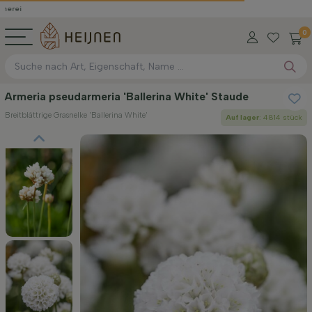
0
Armeria pseudarmeria 'Ballerina White' Staude
Breitblättrige Grasnelke 'Ballerina White'
Auf lager
: 4814 stück