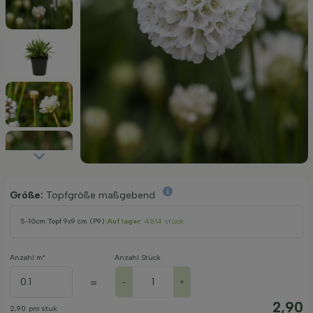
Größe:
Topfgröße maßgebend
5-10cm
|
Topf 9x9 cm (P9)
|
Auf lager
: 4814 stück
Anzahl m²
Anzahl Stück
=
-
+
2,90
2,90
pro stuk