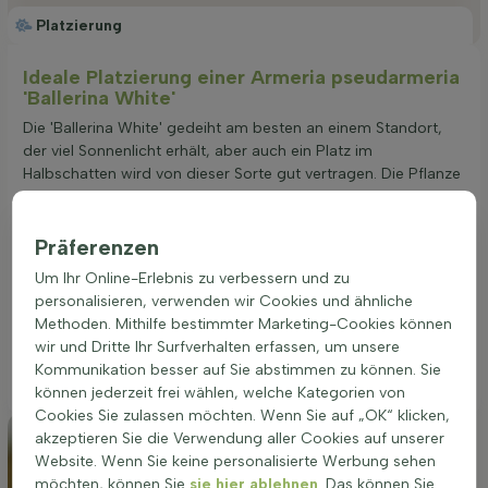
Platzierung
Ideale Platzierung einer Armeria pseudarmeria
'Ballerina White'
Die 'Ballerina White' gedeiht am besten an einem Standort,
der viel Sonnenlicht erhält, aber auch ein Platz im
Halbschatten wird von dieser Sorte gut vertragen. Die Pflanze
bevorzugt einen Boden, der für eine optimale Entwicklung
und Blütenpracht {S. gut durchlässig} ist. Staunässe sollte
vermieden werden, um das Wurzelsystem gesund zu halten.
Präferenzen
Die Armeria pseudarmeria 'Ballerina White' zeichnet sich
Um Ihr Online-Erlebnis zu verbessern und zu
durch eine gute Trockenheitstoleranz aus, sodass sie auch in
personalisieren, verwenden wir Cookies und ähnliche
trockeneren Perioden mit weniger Wasser auskommt. Diese
Methoden. Mithilfe bestimmter Marketing-Cookies können
Eigenschaften machen sie zu einer idealen Wahl für Beete
wir und Dritte Ihr Surfverhalten erfassen, um unsere
und Kübel, die im Sommer nicht täglich gegossen werden
Kommunikation besser auf Sie abstimmen zu können. Sie
können.
können jederzeit frei wählen, welche Kategorien von
Cookies Sie zulassen möchten. Wenn Sie auf „OK“ klicken,
akzeptieren Sie die Verwendung aller Cookies auf unserer
Website. Wenn Sie keine personalisierte Werbung sehen
möchten, können Sie
sie hier ablehnen
. Das können Sie