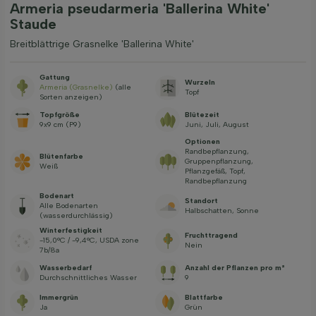
Armeria pseudarmeria 'Ballerina White'
Staude
Breitblättrige Grasnelke 'Ballerina White'
Gattung
Wurzeln
Armeria (Grasnelke)
(alle
Topf
Sorten anzeigen)
Topfgröße
Blütezeit
9x9 cm (P9)
Juni, Juli, August
Optionen
Randbepflanzung,
Blütenfarbe
Gruppenpflanzung,
Weiß
Pflanzgefäß, Topf,
Randbepflanzung
Bodenart
Standort
Alle Bodenarten
Halbschatten, Sonne
(wasserdurchlässig)
Winterfestigkeit
Fruchttragend
-15,0°C / -9,4°C, USDA zone
Nein
7b/8a
Wasserbedarf
Anzahl der Pflanzen pro m²
Durchschnittliches Wasser
9
Immergrün
Blattfarbe
Ja
Grün