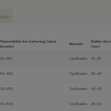
palier
flanzenhöhe bei Lieferung (ohne
Ballen dur
Wurzeln
urzeln)
(cm)
300-350
Topf/ballen
30-35
350-400
Topf/ballen
35-40
400-450
Topf/ballen
40-45
450-500
Topf/ballen
45-50