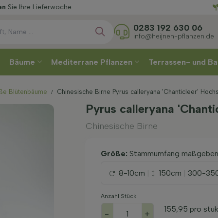
Wählen
oche
0283 192 630 06
info@heijnen-pflanzen.de
Bäume
Mediterrane Pflanzen
Terrassen- und Ba
ße Blütenbäume
Chinesische Birne Pyrus calleryana 'Chanticleer' Hoc
Pyrus calleryana 'Chant
Chinesische Birne
Größe:
Stammumfang maßgebe
8-10cm
|
150cm
|
300-35
Anzahl Stück
155,95
pro stu
-
+