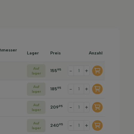
chmesser
Lager
Preis
Anzahl
Auf
-
+
95
155
lager
Auf
-
+
95
185
lager
Auf
-
+
95
209
lager
Auf
-
+
95
240
lager