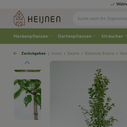
Wählen
Sie Ihre Lieferw
Heckenpflanzen
Gartenpflanzen
Sträucher
Zurückgehen
Home
Bäume
Blühende Bäume
Wei