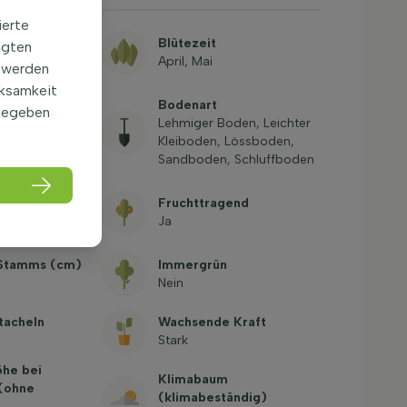
ierte
Blütezeit
igten
April, Mai
 werden
rksamkeit
Bodenart
gegeben
ten,
Lehmiger Boden, Leichter
et, Alleebaum,
Kleiboden, Lössboden,
nzenseite,
Sandboden, Schluffboden
igkeit
Fruchttragend
-15,0°C , USDA
Ja
Stamms (cm)
Immergrün
Nein
tacheln
Wachsende Kraft
Stark
öhe bei
Klimabaum
 (ohne
(klimabeständig)