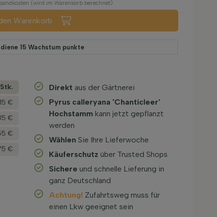
ersandkosten (wird im Warenkorb berechnet)
 den Warenkorb
rdiene
15
Wachstum punkte
­Stk.
Direkt
aus der Gärtnerei
Pyrus calleryana 'Chanticleer'
,15 €
Hochstamm
kann jetzt gepflanzt
35 €
werden
55 €
Wählen
Sie Ihre Lieferwoche
75 €
Käuferschutz
über Trusted Shops
Sichere
und schnelle Lieferung in
ganz Deutschland
Achtung!
Zufahrtsweg muss für
einen Lkw geeignet sein