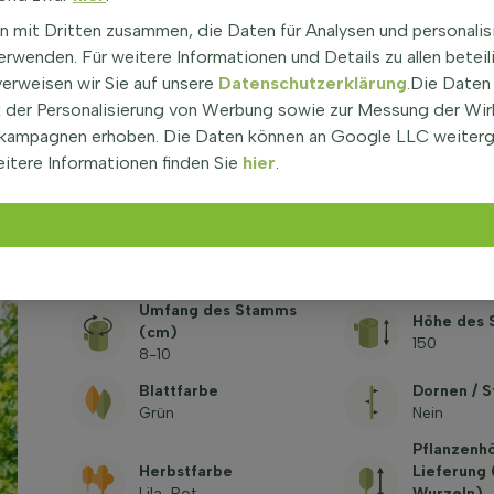
n mit Dritten zusammen, die Daten für Analysen und personalis
Gattung
Wurzeln
rwenden. Für weitere Informationen und Details zu allen beteil
Pyrus (Birnbaum)
(alle
Topf/ballen
verweisen wir Sie auf unsere
Datenschutzerklärung
.Die Daten
Sorten anzeigen)
der Personalisierung von Werbung sowie zur Messung der Wi
Optionen
kampagnen erhoben. Die Daten können an Google LLC weiter
Großer Gar
Blütenfarbe
Küstengebi
itere Informationen finden Sie
hier
.
Weiß
Parks, Pfla
Straßen
Winterfest
Standort
-20,6°C / 
Sonne
zone 6b/7a
Umfang des Stamms
Höhe des 
(cm)
150
8-10
Blattfarbe
Dornen / S
Grün
Nein
Pflanzenh
Herbstfarbe
Lieferung
Lila, Rot
Wurzeln)