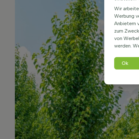
Wir arbeite
Werbung ve
Anbietern 
zum Zweck 
von Werbe
werden. We
Ok