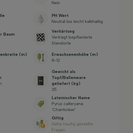
Nein
lle
PH Wert
Neutral bis leicht kalkhaltig
Verhärtung
er Baum
Verträgt bepflasterte
Standorte
enbreite (m)
Erwachsenenhöhe (m)
8-12
Gewicht als
m
Topf/Ballenware
m
geliefert (kg)
35
Lateinischer Name
Pyrus calleryana
'Chanticleer'
Giftig
Siehe häufig gestellte
Fragen