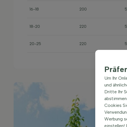
16-18
200
18-20
220
20-25
220
Präfe
Um Ihr Onl
und ähnlic
Dritte Ihr 
abstimmen 
Cookies Si
Verwendung
Werbung s
einstellen