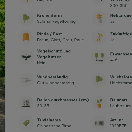
300-350
Kronenform
Nektarque
Schmal kegelförmig
Ja
Rinde / Bast
Zukünftig
Braun, Glatt, Grau, Raue
Ja
Vogelschutz und
Erwachsen
Vogelfutter
4-6
Nein
Windbeständig
Wuchsfor
Gut windbeständig
Hochstam
Ballen durchmesser (cm)
Baumart
30-35
Laubbaum
Trivialname
Art. nr.
Chinesische Birne
1020575