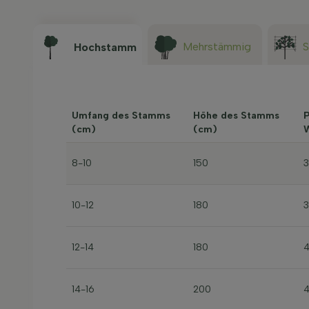
Mehrstämmig
S
Hochstamm
Umfang des Stamms
Höhe des Stamms
P
(cm)
(cm)
W
8-10
150
10-12
180
12-14
180
14-16
200