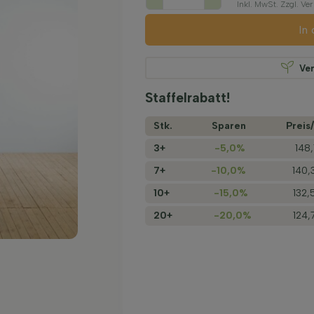
Inkl. MwSt. Zzgl. V
In
Ve
Staffelrabatt!
Stk.
Sparen
Preis/
3+
-5,0%
148
7+
-10,0%
140,
10+
-15,0%
132,
20+
-20,0%
124,