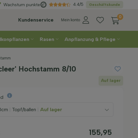
Direkt
aus der Gärtn
4.4/5
Wachstum punkte
Geschäftskunde
0
Kundenservice
Mein konto
lkonpflanzen
Rasen
Anpflanzung & Pflege
hstamm
icleer' Hochstamm 8/10
Auf lager
nd
0cm
|
Topf/ballen
|
Auf lager
155,95
k