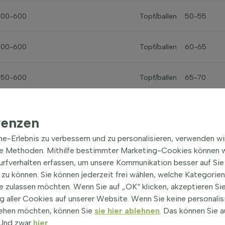
500-600
Topf/ballen
50-55
500-600
Topf/ballen
60-65
550-600
Topf/ballen
65-70
renzen
ine-Erlebnis zu verbessern und zu personalisieren, verwenden w
he Methoden. Mithilfe bestimmter Marketing-Cookies können w
Surfverhalten erfassen, um unsere Kommunikation besser auf Sie
zu können. Sie können jederzeit frei wählen, welche Kategorie
Baum­eigen­schaften
e zulassen möchten. Wenn Sie auf „OK“ klicken, akzeptieren Sie
Pyrus calleryana 'Chanticlee
 aller Cookies auf unserer Website. Wenn Sie keine personalis
ehen möchten, können Sie
sie hier ablehnen
. Das können Sie a
Chinesische Birne
! Und zwar
hier
.