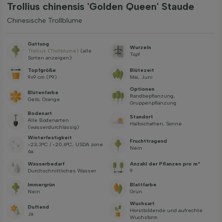
Trollius chinensis 'Golden Queen' Staude
Chinesische Trollblume
Gattung
Wurzeln
Trollius (Trollblume)
(alle
Topf
Sorten anzeigen)
Topfgröße
Blütezeit
9x9 cm (P9)
Mai, Juni
Optionen
Blütenfarbe
Randbepflanzung,
Gelb, Orange
Gruppenpflanzung
Bodenart
Standort
Alle Bodenarten
Halbschatten, Sonne
(wasserdurchlässig)
Winterfestigkeit
Fruchttragend
-23,3°C / -20,6°C, USDA zone
Nein
6a
Wasserbedarf
Anzahl der Pflanzen pro m²
Durchschnittliches Wasser
9
Immergrün
Blattfarbe
Nein
Grün
Wuchsart
Duftend
Horstbildende und aufrechte
Ja
Wuchsform