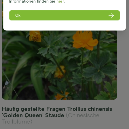
Informationen finden Sie
hier
.
Ok
Häufig gestellte Fragen Trollius chinensis
'Golden Queen' Staude
(Chinesische
Trollblume)