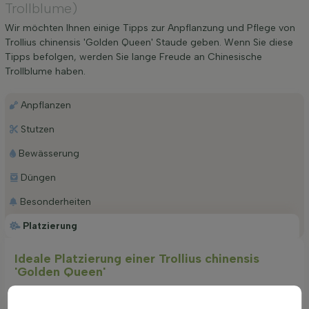
Trollblume)
Wir möchten Ihnen einige Tipps zur Anpflanzung und Pflege von
Trollius chinensis 'Golden Queen' Staude geben. Wenn Sie diese
Tipps befolgen, werden Sie lange Freude an Chinesische
Trollblume haben.
Anpflanzen
Stutzen
Bewässerung
Düngen
Besonderheiten
Platzierung
Ideale Platzierung einer Trollius chinensis
'Golden Queen'
Die ideale Lage für diese prächtige Staudenpflanze ist ein
sonniger bis halbschattiger Standort. Es ist darauf zu achten,