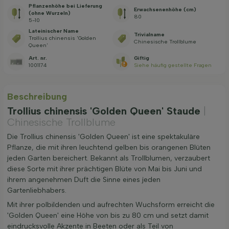
Pflanzenhöhe bei Lieferung
Erwachsenenhöhe (cm)
(ohne Wurzeln)
80
5-10
Lateinischer Name
Trivialname
Trollius chinensis 'Golden
Chinesische Trollblume
Queen'
Art. nr.
Giftig
1001174
Siehe häufig gestellte Fragen
Beschreibung
Trollius chinensis 'Golden Queen' Staude
|
Chinesische Trollblume
Die Trollius chinensis 'Golden Queen' ist eine spektakuläre
Pflanze, die mit ihren leuchtend gelben bis orangenen Blüten
jeden Garten bereichert. Bekannt als Trollblumen, verzaubert
diese Sorte mit ihrer prächtigen Blüte von Mai bis Juni und
ihrem angenehmen Duft die Sinne eines jeden
Gartenliebhabers.
Mit ihrer polbildenden und aufrechten Wuchsform erreicht die
'Golden Queen' eine Höhe von bis zu 80 cm und setzt damit
eindrucksvolle Akzente in Beeten oder als Teil von