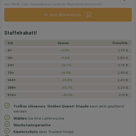
Inkl. MwSt. Zzgl. Versandkosten (wird im Warenkorb berechnet)
In den Warenkorb
Staffelrabatt!
Stk.
Sparen
Preis/­Stk.
6+
-6,3%
2,95 €
12+
-9,5%
2,85 €
24+
-12,7%
2,75 €
72+
-19,0%
2,55 €
144+
-23,8%
2,40 €
288+
-30,2%
2,20 €
576+
-33,3%
2,10 €
Trollius chinensis 'Golden Queen' Staude
kann jetzt gepflanzt
werden
Wählen
Sie Ihre Lieferwoche
Wachstums­garantie
Käuferschutz
über Trusted Shops