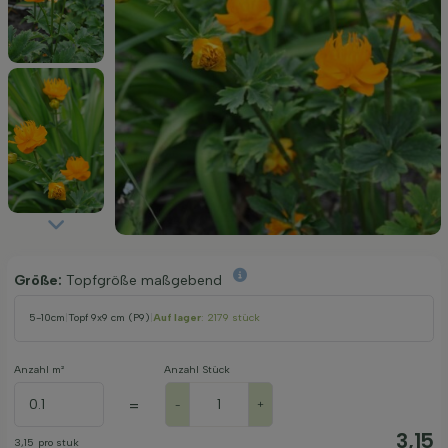
Größe:
Topfgröße maßgebend
5-10cm
|
Topf 9x9 cm (P9)
|
Auf lager
: 2179 stück
Anzahl m²
Anzahl Stück
=
-
+
3,15
3,15
pro stuk