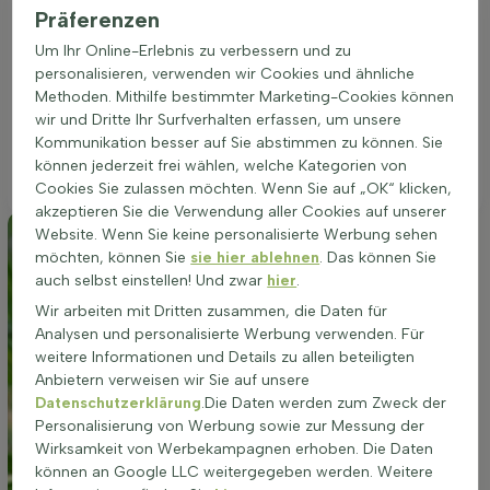
Präferenzen
dass der Boden gut durchlässig ist, um Staunässe zu
vermeiden, da dies für die Pflanze schädlich sein kann. Ein
Um Ihr Online-Erlebnis zu verbessern und zu
lockerer und nährstoffreicher Boden fördert das Wachstum
personalisieren, verwenden wir Cookies und ähnliche
und die Blüte der gelb bis orange blühenden Art. Durch die
Methoden. Mithilfe bestimmter Marketing-Cookies können
polbildende und aufrechte Wuchsform eignet sich die
wir und Dritte Ihr Surfverhalten erfassen, um unsere
Pflanze hervorragend für Beete und Gruppenpflanzungen, wo
Kommunikation besser auf Sie abstimmen zu können. Sie
sie mit ihrer Höhe von bis zu 80 cm und ihrem angenehmen
können jederzeit frei wählen, welche Kategorien von
Duft Akzente setzt.
Cookies Sie zulassen möchten. Wenn Sie auf „OK“ klicken,
akzeptieren Sie die Verwendung aller Cookies auf unserer
Website. Wenn Sie keine personalisierte Werbung sehen
möchten, können Sie
sie hier ablehnen
. Das können Sie
auch selbst einstellen! Und zwar
hier
.
Wir arbeiten mit Dritten zusammen, die Daten für
Analysen und personalisierte Werbung verwenden. Für
weitere Informationen und Details zu allen beteiligten
Anbietern verweisen wir Sie auf unsere
Datenschutzerklärung
.Die Daten werden zum Zweck der
Personalisierung von Werbung sowie zur Messung der
Wirksamkeit von Werbekampagnen erhoben. Die Daten
können an Google LLC weitergegeben werden. Weitere