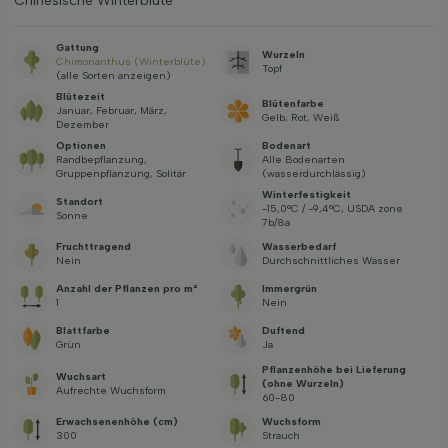
Chinesische Winterblüte
Gattung
Wurzeln
Chimonanthus (Winterblüte)
Topf
(alle Sorten anzeigen)
Blütezeit
Blütenfarbe
Januar, Februar, März,
Gelb, Rot, Weiß
Dezember
Optionen
Bodenart
Randbepflanzung,
Alle Bodenarten
Gruppenpflanzung, Solitär
(wasserdurchlässig)
Winterfestigkeit
Standort
-15,0°C / -9,4°C, USDA zone
Sonne
7b/8a
Fruchttragend
Wasserbedarf
Nein
Durchschnittliches Wasser
Anzahl der Pflanzen pro m²
Immergrün
1
Nein
Blattfarbe
Duftend
Grün
Ja
Pflanzenhöhe bei Lieferung
Wuchsart
(ohne Wurzeln)
Aufrechte Wuchsform
60-80
Erwachsenenhöhe (cm)
Wuchsform
300
Strauch