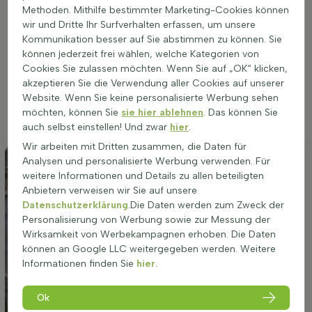
anpassungsfähig und wächst auf verschiedenen Bodenarten,
Methoden. Mithilfe bestimmter Marketing-Cookies können
solange die Drainage gewährleistet ist. Ein geschützter Platz,
wir und Dritte Ihr Surfverhalten erfassen, um unsere
der vor starkem Wind schützt, fördert die Gesundheit und
Kommunikation besser auf Sie abstimmen zu können. Sie
Blütenfülle. Die richtige Standortwahl führt zu einer reicheren
können jederzeit frei wählen, welche Kategorien von
Blüte und gesünderen Pflanzen. Chimonanthus praecox
Cookies Sie zulassen möchten. Wenn Sie auf „OK“ klicken,
eignet sich hervorragend für die Bepflanzung in Beeten, als
akzeptieren Sie die Verwendung aller Cookies auf unserer
Gruppenpflanzung oder als Solitär. Die Wahl des richtigen
Website. Wenn Sie keine personalisierte Werbung sehen
Standorts ist entscheidend für das Wachstum und die Blüte
möchten, können Sie
sie hier ablehnen
. Das können Sie
dieser Pflanze.
auch selbst einstellen! Und zwar
hier
.
Wir arbeiten mit Dritten zusammen, die Daten für
Analysen und personalisierte Werbung verwenden. Für
weitere Informationen und Details zu allen beteiligten
Anbietern verweisen wir Sie auf unsere
Datenschutzerklärung
.Die Daten werden zum Zweck der
Personalisierung von Werbung sowie zur Messung der
Wirksamkeit von Werbekampagnen erhoben. Die Daten
können an Google LLC weitergegeben werden. Weitere
Informationen finden Sie
hier
.
Ok