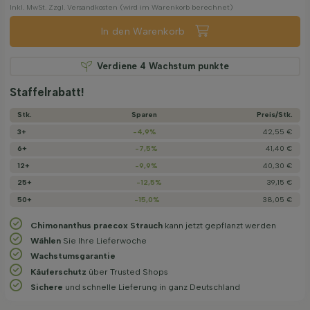
Inkl. MwSt. Zzgl. Versandkosten (wird im Warenkorb berechnet)
In den Warenkorb
Verdiene
4
Wachstum punkte
Staffelrabatt!
Stk.
Sparen
Preis/­Stk.
3+
-4,9%
42,55 €
6+
-7,5%
41,40 €
12+
-9,9%
40,30 €
25+
-12,5%
39,15 €
50+
-15,0%
38,05 €
Chimonanthus praecox Strauch
kann jetzt gepflanzt werden
Wählen
Sie Ihre Lieferwoche
Wachstums­garantie
Käuferschutz
über Trusted Shops
Sichere
und schnelle Lieferung in ganz Deutschland