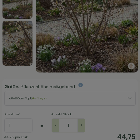
Größe:
Pflanzenhöhe maßgebend
60-80cm
|
Topf
|
Auf lager
Anzahl m²
Anzahl Stück
=
-
+
44,75
44,75
pro stuk