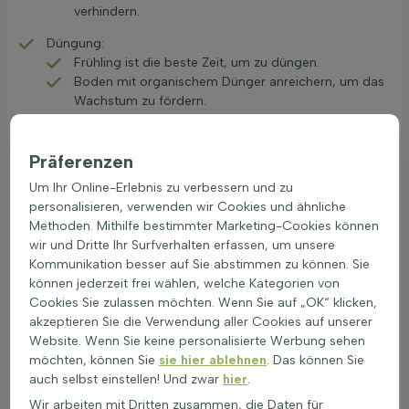
verhindern.
Düngung:
Frühling ist die beste Zeit, um zu düngen.
Boden mit organischem Dünger anreichern, um das
Wachstum zu fördern.
Winterschutz:
In kalten Regionen Mulch um die Basis legen.
Präferenzen
Schutz vor starkem Wind durch eine Windbarriere.
Um Ihr Online-Erlebnis zu verbessern und zu
Verpflanzen:
personalisieren, verwenden wir Cookies und ähnliche
Verpflanzung am besten im Herbst durchführen.
Methoden. Mithilfe bestimmter Marketing-Cookies können
Nach dem Verpflanzen gut wässern und den Boden
wir und Dritte Ihr Surfverhalten erfassen, um unsere
feucht halten.
Kommunikation besser auf Sie abstimmen zu können. Sie
können jederzeit frei wählen, welche Kategorien von
Teilen nicht zutreffend für diese Gattung
Cookies Sie zulassen möchten. Wenn Sie auf „OK“ klicken,
akzeptieren Sie die Verwendung aller Cookies auf unserer
Der Schneeflockenbaum kann bienenfreundlich sein, da er
Website. Wenn Sie keine personalisierte Werbung sehen
Bienen anzieht und seine Früchte sind eine gute
möchten, können Sie
sie hier ablehnen
. Das können Sie
Nahrungsquelle für Vögel. Wer einen robusten und
auch selbst einstellen! Und zwar
hier
.
pflegeleichten Zierbaum sucht, sollte den
Schneeflockenbaum kaufen.
Wir arbeiten mit Dritten zusammen, die Daten für