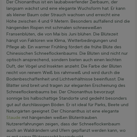
Der Chionanthus ist ein laubabwerfender Zierbaum, der
langsam wächst und eine elegante Wuchsform hat. Er kann
als kleiner Baum oder Strauch wachsen und erreicht eine
Höhe zwischen 4 und 9 Metern. Besonders auffallend sind die
hängenden Rispen mit schmalen schneeweißen
Fransenblüten, die von Mai bis Juni blühen. Die Blütezeit
hängt von Faktoren wie Klima, Wetterbedingungen und
Pflege ab. Ein warmer Frühling fördert die frühe Blüte des
Chinesischen Schneeflockenbaums. Die Blüten sind nicht nur
optisch ansprechend, sondern bieten auch einen leichten
Duft, der Vögel und Insekten anzieht. Die Farbe der Blüten
reicht von reinem Weiß bis rahmweiß und wird durch die
Bodenbeschaffenheit und Lichtverhältnisse beeinflusst. Die
Blätter sind breit und tragen zur eleganten Erscheinung des
Schneeflockenbaums bei. Der Chionanthus bevorzugt
sonnige bis halbschattige Standorte und gedeiht besonders
gut auf durchlässigen Böden. Er ist ideal für Parks, Beete und
Naturgärten geeignet. Der Chionanthus ist eine elegante
Staude
mit hängenden weißen Blütentrauben.
Nutzererfahrungen zeigen, dass der Schneeflockenbaum
auch an Waldrändern und Ufern gepflanzt werden kann, wo
er mit seiner Blütenpracht beeindruckt.