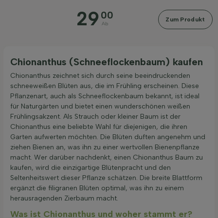
29
Preis
00
Zum Produkt
Ab
Chionanthus (Schneeflockenbaum) kaufen
Chionanthus zeichnet sich durch seine beeindruckenden
Filter anwenden
schneeweißen Blüten aus, die im Frühling erscheinen. Diese
Pflanzenart, auch als Schneeflockenbaum bekannt, ist ideal
für Naturgärten und bietet einen wunderschönen weißen
Frühlingsakzent. Als Strauch oder kleiner Baum ist der
Chionanthus eine beliebte Wahl für diejenigen, die ihren
Garten aufwerten möchten. Die Blüten duften angenehm und
ziehen Bienen an, was ihn zu einer wertvollen Bienenpflanze
macht. Wer darüber nachdenkt, einen Chionanthus Baum zu
kaufen, wird die einzigartige Blütenpracht und den
Seltenheitswert dieser Pflanze schätzen. Die breite Blattform
ergänzt die filigranen Blüten optimal, was ihn zu einem
herausragenden Zierbaum macht.
Was ist Chionanthus und woher stammt er?