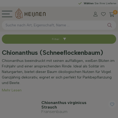
Wählen
Sie Ihre Lieferwoche
0
Filter
Sortieren nach
Chionanthus (Schneeflockenbaum)
Verfügbar
Chionanthus beeindruckt mit seinen auffälligen, weißen Blüten im
Frühjahr und einer ansprechenden Rinde. Ideal als Solitär im
Naturgarten, bietet dieser Baum ökologischen Nutzen für Vögel.
Höhe bei Lieferung (cm)
Ganzjährig dekorativ, eignet er sich perfekt für Parkbepflanzung
und Beete.
Mehr Lesen
Standort
Chionanthus virginicus
Strauch
Blütezeit
Fransenbaum