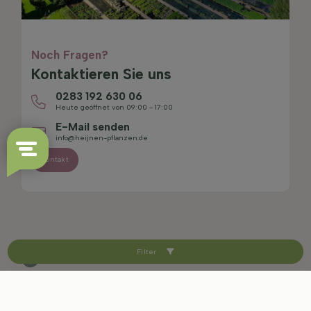
Noch Fragen?
Kontaktieren Sie uns
0283 192 630 06
Heute geöffnet von 09:00 - 17:00
E-Mail senden
info@heijnen-pflanzen.de
Kontakt
Filter
4.4/5