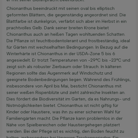
Chionanthus beeindruckt mit seinen oval bis elliptisch
geformten Blättern, die gegenständig angeordnet sind. Die
Blattfarbe ist dunkelgrün, verfärbt sich aber im Herbst in ein
prachtvolles Gelb. Dank seiner breiten Krone bietet
Chionanthus auch an heißen Tagen wohltuenden Schatten.
Die Pflanze ist feuchtbodentolerant und frostbeständig, ideal
für Gärten mit wechselhaften Bedingungen. In Bezug auf die
Winterhärte ist Chionanthus in der USDA-Zone 5 bis 6
angesiedelt. Er trotzt Temperaturen von -29°C bis -23°C und
zeigt sich als robuster Zierbaum oder Strauch. In kälteren
Regionen sollte das Augenmerk auf Windschutz und
geeignete Bodenbedingungen liegen. Während des Frühlings,
insbesondere von April bis Mai, besticht Chionanthus mit
seiner weißen Rispenblüte und zieht zahlreiche Insekten an.
Dies fördert die Biodiversität im Garten, da es Nahrungs- und
Nistmöglichkeiten bietet. Chionanthus ist nicht giftig für
Kinder oder Haustiere, was ihn zu einer sicheren Wahl für
Familiengärten macht. Die Pflanze kann problemlos in der
Nähe von Spielbereichen oder Haustiergehegen platziert
werden. Bei der Pflege ist es wichtig, den Boden feucht zu
halten, insbesondere bei längeren Trockenperioden. Ein