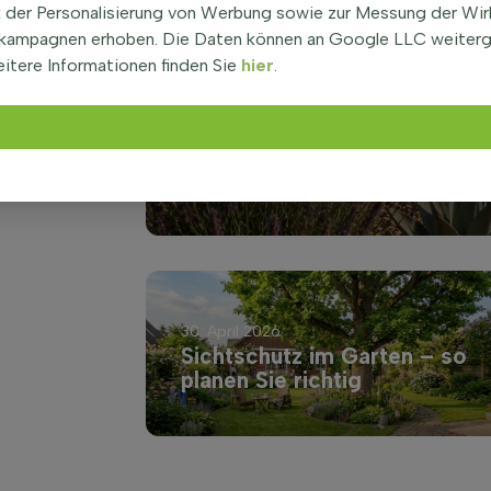
der Personalisierung von Werbung sowie zur Messung der Wi
kampagnen erhoben. Die Daten können an Google LLC weiter
ojekt
itere Informationen finden Sie
hier
.
28. Mai 2026
Hitzebeständige Pf
Media-
die besten Arten f
30. April 2026
Sichtschutz im Garten – so
planen Sie richtig