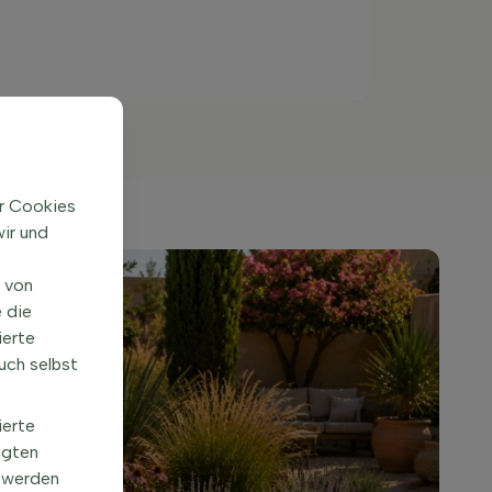
ir Cookies
ir und
n von
 die
ierte
uch selbst
ierte
igten
 werden