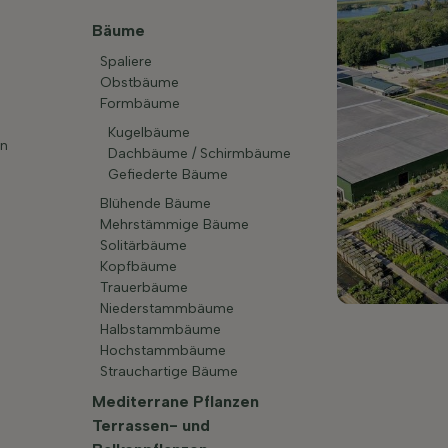
Bäume
Spaliere
Obstbäume
Formbäume
Kugelbäume
en
Dachbäume / Schirmbäume
Gefiederte Bäume
Blühende Bäume
Mehrstämmige Bäume
Solitärbäume
Kopfbäume
Trauerbäume
Niederstammbäume
Halbstammbäume
Hochstammbäume
Strauchartige Bäume
Mediterrane Pflanzen
Terrassen- und