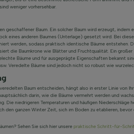
sind weniger vorhersehbar.
hen geschaffener Baum. Ein solcher Baum wird erzeugt, indem
tock eines anderen Baumes (Unterlage) gesetzt wird. Bei dies
iert werden, sodass praktisch identische Bäume entstehen. D
siert die Baumkrone wie Blätter und Fruchtqualität. Ein großer
rzelechte Bäume und für ausgeprägte Eigenschaften bekannt sind
sw. Veredelte Bäume sind jedoch nicht so robust wie wurzele
ng
veredelten Baum entscheiden, hängt also in erster Linie von Ih
hauptsächlich darin, wie die Bäume vermehrt werden und wachs
zung. Die niedrigeren Temperaturen und häufigen Niederschläge
h den ganzen Winter Zeit, sich im Boden zu etablieren, bevor
äumen? Sehen Sie sich hier unsere
praktische Schritt-für-Schri