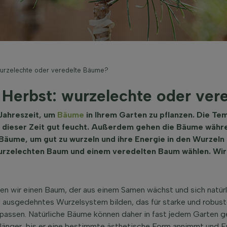
wurzelechte oder veredelte Bäume?
Herbst: wurzelechte oder ver
 Jahreszeit, um
Bäume
in Ihrem Garten zu pflanzen. Die Te
u dieser Zeit gut feucht. Außerdem gehen die Bäume währe
Bäume, um gut zu wurzeln und ihre Energie in den Wurzeln
urzelechten Baum und einem veredelten Baum wählen. Wir 
n wir einen Baum, der aus einem Samen wächst und sich natürli
nd ausgedehntes Wurzelsystem bilden, das für starke und robu
passen. Natürliche Bäume können daher in fast jedem Garten ge
 länger, bis er eine bestimmte ästhetische Form annimmt und F