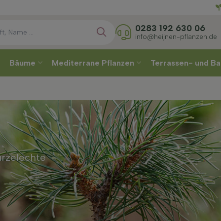
Direkt
0283 192 630 06
info@heijnen-pflanzen.de
Bäume
Mediterrane Pflanzen
Terrassen- und Ba
urzelechte