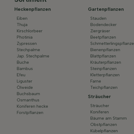
Heckenpflanzen
Gartenpflanzen
Eiben
Stauden
Thuja
Bodendecker
Kirschlorbeer
Ziergräser
Photinia
Beetpflanzen
Zypressen
Schmetterlingspflanz
Stechpalme
Bienenpflanzen
Jap. Stechpalme
Blattpflanzen
Buche
Kräuterpflanzen
Bambus
Steinpflanzen
Efeu
Kletterpflanzen
Liguster
Farne
Ölweide
Teichpflanzen
Buchsbaum
Sträucher
Osmanthus
Sträucher
Koniferen hecke
Koniferen
Forstpflanzen
Bäume am Stamm
Obstpflanzen
Kübelpflanzen