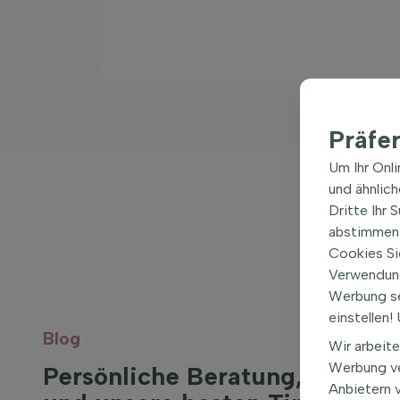
Präfe
Um Ihr Onl
und ähnlic
Dritte Ihr 
abstimmen 
Cookies Si
Verwendung
Werbung s
einstellen
Blog
Wir arbeite
Werbung ve
Persönliche Beratung, Inspirat
Anbietern 