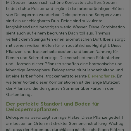
Mit Sedum lassen sich schöne Kontraste schaffen. Sedum
bildet dichte Polster und ergänzt die farbenprächtigen Blüten
von Delosperma wunderbar. Delosperma und Sempervivum
sind ein unschlagbares Duo. Beide sind sukkulente
langblühend und benötigen wenig Wasser. Diese Kombination
sieht auch auf einem begrünten Dach toll aus. Thymus
verleiht dem Steingarten einen aromatischen Duft. Iberis sorgt
mit seinen weißen Blüten für ein zusätzliches Highlight. Diese
Pflanzen sind trockenheitsresistent und bieten Nahrung für
Bienen und Schmetterlinge. Die verschiedenen Blütenfarben
und -formen dieser Pflanzen schaffen eine harmonische und
lebendige Atmosphäre. Delosperma blüht langanhaltend und
ist eine farbenfrohe, trockenheitstolerante
Bienenpflanze
. Ein
weiterer Vorteil dieser Kombinationen ist die lange Blütezeit
der Pflanzen, die den ganzen Sommer über Farbe in den
Garten bringt.
Der perfekte Standort und Boden für
Delospermapflanzen
Delosperma bevorzugt sonnige Plätze. Diese Pflanze gedeiht
am besten an Orten mit direkter Sonneneinstrahlung. Wichtig
ist, dass der Boden gut durchlässig ist. Bei schattigen Plätzen