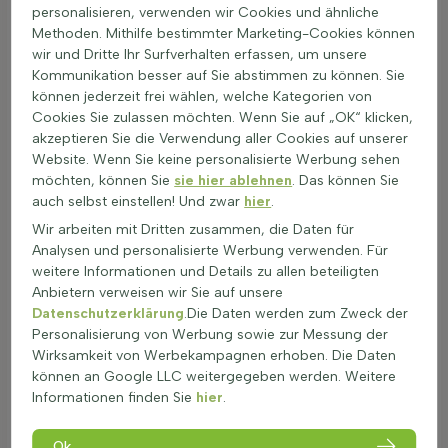
personalisieren, verwenden wir Cookies und ähnliche
Nur bei längeren Trockenperioden leicht gießen.
Methoden. Mithilfe bestimmter Marketing-Cookies können
Teilen:
wir und Dritte Ihr Surfverhalten erfassen, um unsere
Teilen nicht zutreffend für dit geslacht
Kommunikation besser auf Sie abstimmen zu können. Sie
können jederzeit frei wählen, welche Kategorien von
Winterschutz:
Cookies Sie zulassen möchten. Wenn Sie auf „OK“ klicken,
Delosperma ist frosthart, aber Schutz vor
akzeptieren Sie die Verwendung aller Cookies auf unserer
übermäßiger Nässe ist entscheidend.
Website. Wenn Sie keine personalisierte Werbung sehen
möchten, können Sie
sie hier ablehnen
. Das können Sie
Umpflanzen:
auch selbst einstellen! Und zwar
hier
.
Frühjahr ist ideal zum Verpflanzen. Danach gut
bewässern.
Wir arbeiten mit Dritten zusammen, die Daten für
Besondere Pflege ist nicht erforderlich, solange die
Analysen und personalisierte Werbung verwenden. Für
Bodenbedingungen gut sind.
weitere Informationen und Details zu allen beteiligten
Anbietern verweisen wir Sie auf unsere
Raffinierte Blüten und Struktur als Zierwert der
Datenschutzerklärung
.Die Daten werden zum Zweck der
Eisblume
Personalisierung von Werbung sowie zur Messung der
Delosperma ist eine faszinierende Pflanze, die besonders
Wirksamkeit von Werbekampagnen erhoben. Die Daten
durch ihre leuchtenden Blüten besticht. Die Farben reichen
können an Google LLC weitergegeben werden. Weitere
von Knallrosa über Gelb bis hin zu Weiß, was in jedem Garten
Informationen finden Sie
hier
.
für Farbakzente sorgt. Die Blätter der Mittagsblume sind
sukkulentenartig und in einem attraktiven Graugrün oder
Ok