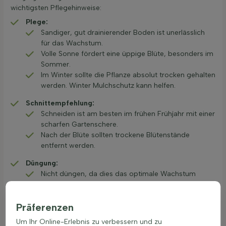
wichtigsten Pflegehinweise:
Plege:
Sandiger, gut drainierender Boden ist unerlässlich
für das Wachstum.
Volle Sonne fördert eine üppige Blüte, besonders im
Sommer.
Im Winter sollte die Pflanze absolut trocken gehalten
werden. Winter Mulchschutz kann helfen.
Schnitt­empfehlung:
Schneiden ist am besten im frühen Frühjahr mit einer
scharfen Gartenschere.
Nach der Blüte sollten trockene Blütenstände
entfernt werden.
Düngung:
Nicht düngen, da dies das optimale Wachstum
beeinträchtigen kann.
Wasser geben:
Präferenzen
Regelmäßiges Gießen ist zu vermeiden, da die
Um Ihr Online-Erlebnis zu verbessern und zu
Pflanze trockenheitsresistent ist.