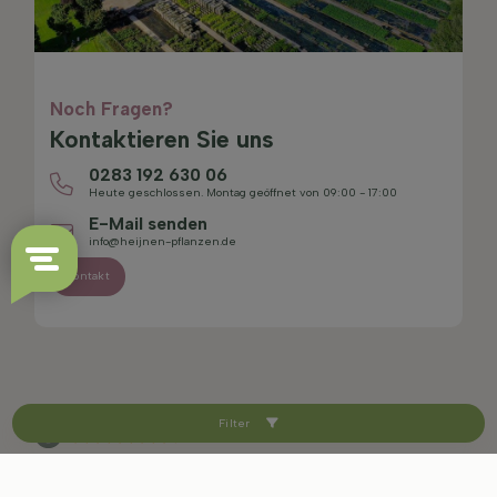
Noch Fragen?
Kontaktieren Sie uns
0283 192 630 06
Heute geschlossen. Montag geöffnet von 09:00 - 17:00
E-Mail senden
info@heijnen-pflanzen.de
Kontakt
Filter
4.4/5