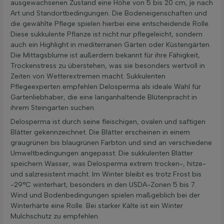
ausgewachsenen Zustand eine Höhe von 5 bis 20 cm, je nach
Art und Standortbedingungen. Die Bodeneigenschaften und
die gewählte Pflege spielen hierbei eine entscheidende Rolle.
Diese sukkulente Pflanze ist nicht nur pflegeleicht, sondern
auch ein Highlight in mediterranen Gärten oder Küstengärten.
Die Mittagsblume ist außerdem bekannt für ihre Fähigkeit,
Trockenstress zu überstehen, was sie besonders wertvoll in
Zeiten von Wetterextremen macht. Sukkulenten
Pflegeexperten empfehlen Delosperma als ideale Wahl für
Gartenliebhaber, die eine langanhaltende Blütenpracht in
ihrem Steingarten suchen.
Delosperma ist durch seine fleischigen, ovalen und saftigen
Blätter gekennzeichnet. Die Blätter erscheinen in einem
graugrünen bis blaugrünen Farbton und sind an verschiedene
Umweltbedingungen angepasst. Die sukkulenten Blätter
speichern Wasser, was Delosperma extrem trocken-, hitze-
und salzresistent macht. Im Winter bleibt es trotz Frost bis
-29°C winterhart, besonders in den USDA-Zonen 5 bis 7.
Wind und Bodenbedingungen spielen maßgeblich bei der
Winterhärte eine Rolle. Bei starker Kälte ist ein Winter
Mulchschutz zu empfehlen.