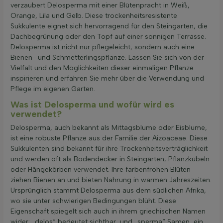
verzaubert Delosperma mit einer Blütenpracht in Weiß,
Orange, Lila und Gelb. Diese trockenheitsresistente
Sukkulente eignet sich hervorragend für den Steingarten, die
Dachbegrünung oder den Topf auf einer sonnigen Terrasse.
Delosperma ist nicht nur pflegeleicht, sondern auch eine
Bienen- und Schmetterlingspflanze. Lassen Sie sich von der
Vielfalt und den Möglichkeiten dieser einmaligen Pflanze
inspirieren und erfahren Sie mehr über die Verwendung und
Pflege im eigenen Garten.
Was ist Delosperma und wofür wird es
verwendet?
Delosperma, auch bekannt als Mittagsblume oder Eisblume,
ist eine robuste Pflanze aus der Familie der Aizoaceae. Diese
Sukkulenten sind bekannt für ihre Trockenheitsverträglichkeit
und werden oft als Bodendecker in Steingärten, Pflanzkübeln
oder Hängekörben verwendet. Ihre farbenfrohen Blüten
ziehen Bienen an und bieten Nahrung in warmen Jahreszeiten.
Ursprünglich stammt Delosperma aus dem südlichen Afrika,
wo sie unter schwierigen Bedingungen blüht. Diese
Eigenschaft spiegelt sich auch in ihrem griechischen Namen
wider: „delos“ bedeutet sichtbar, und „sperma“ Samen, ein