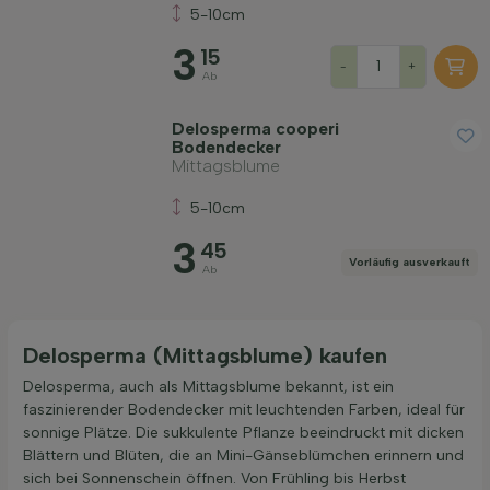
5-10cm
Preis
3
15
-
+
Ab
Delosperma cooperi
Bodendecker
Mittagsblume
Widerstandsfähigkeit
5-10cm
3
45
Immergrün
Vorläufig ausverkauft
Ab
Fruchttragend
Delosperma (Mittagsblume) kaufen
Delosperma, auch als Mittagsblume bekannt, ist ein
Bodenart
faszinierender Bodendecker mit leuchtenden Farben, ideal für
sonnige Plätze. Die sukkulente Pflanze beeindruckt mit dicken
Filter anwenden
Blättern und Blüten, die an Mini-Gänseblümchen erinnern und
sich bei Sonnenschein öffnen. Von Frühling bis Herbst