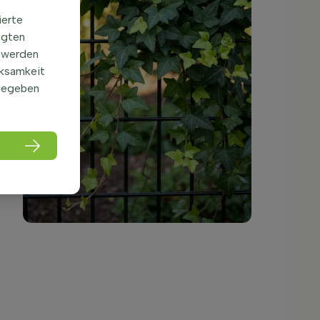
ierte
igten
 werden
rksamkeit
gegeben