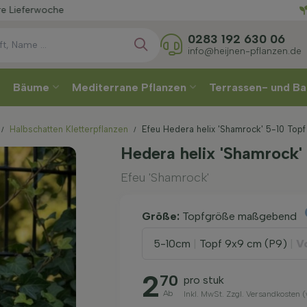
Wählen
0283 192 630 06
info@heijnen-pflanzen.de
Bäume
Mediterrane Pflanzen
Terrassen- und Ba
Halbschatten Kletterpflanzen
Efeu Hedera helix 'Shamrock' 5-10 Topf
Hedera helix 'Shamrock
Efeu 'Shamrock'
Größe:
Topfgröße maßgebend
5-10cm
|
Topf 9x9 cm (P9)
|
V
2
70
pro stuk
Ab
Inkl. MwSt. Zzgl. Versandkosten 