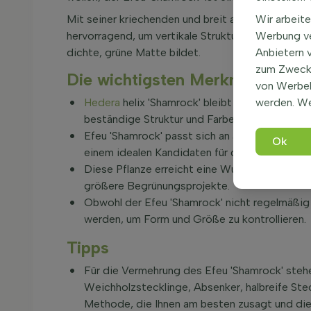
Mit seiner kriechenden und breit ausladenden W
Wir arbeite
hervorragend, um vertikale Strukturen zu bewach
Werbung ve
dichte, grüne Matte bildet.
Anbietern 
zum Zweck 
Die wichtigsten Merkmale des H
von Werbe
Hedera
helix 'Shamrock' bleibt das ganze Jahr
werden. We
beständige Struktur und Farbe.
Efeu 'Shamrock' passt sich an alle gut durchlä
Ok
einem idealen Kandidaten für die verschiede
Diese Pflanze erreicht eine Wuchshöhe von bi
größere Begrünungsprojekte.
Obwohl der Efeu 'Shamrock' nicht regelmäßig 
werden, um Form und Größe zu kontrollieren.
Tipps
Für die Vermehrung des Efeu 'Shamrock' steh
Weichholzstecklinge, Absenker, halbreife Stec
Methode, die Ihnen am besten zusagt und die 