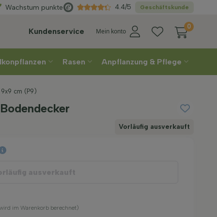
Direkt
aus der Gärtnerei
4.4/5
Wachstum punkte
Geschäftskunde
0
Kundenservice
Mein konto
lkonpflanzen
Rasen
Anpflanzung & Pflege
 9x9 cm (P9)
' Bodendecker
Vorläufig ausverkauft
orläufig ausverkauft
(wird im Warenkorb berechnet)