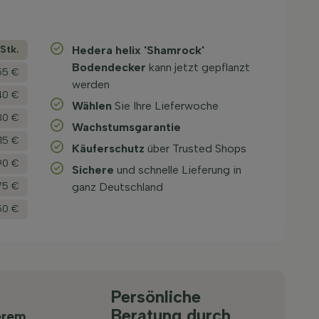
­Stk.
Hedera helix 'Shamrock'
Bodendecker
kann jetzt gepflanzt
55 €
werden
40 €
Wählen
Sie Ihre Lieferwoche
30 €
Wachstums­garantie
,15 €
Käuferschutz
über Trusted Shops
90 €
Sichere
und schnelle Lieferung in
,75 €
ganz Deutschland
50 €
Persönliche
Beratung durch
erem