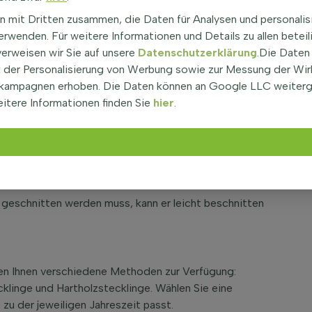
uchsform eignet sich dieser immergrüne Efeu
n mit Dritten zusammen, die Daten für Analysen und personalis
sen oder als Bodendecker zu dienen, indem er eine
rwenden. Für weitere Informationen und Details zu allen beteil
verweisen wir Sie auf unsere
Datenschutzerklärung
.Die Daten
der Personalisierung von Werbung sowie zur Messung der Wi
edera helix 'Shamrock'
kampagnen erhoben. Die Daten können an Google LLC weiter
 über grün und verleiht so Ihrem Garten eine
itere Informationen finden Sie
hier
.
ssigen Bodensorten an und ist pflegeleicht, was ihn zu
nsten Standorte macht.
s zu 2,5 Metern und eignet sich daher auch für
geschnitten werden muss, kann er leicht beschnitten
en Ihnen verschiedene Methoden zur Verfügung:
klinge und Hartholzstecklinge. Wählen Sie eine
zu der jeweiligen Jahreszeit passt.