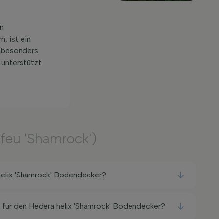
on
, ist ein
e besonders
 unterstützt
Efeu 'Shamrock')
helix 'Shamrock' Bodendecker?
t für den Hedera helix 'Shamrock' Bodendecker?