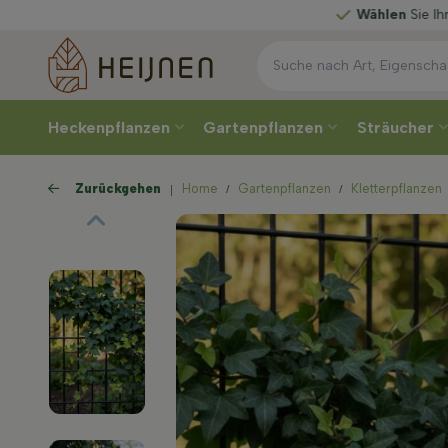
Wählen
Sie Ihre Lieferwoche
Heckenpflanzen
Gartenpflanzen
Sträucher
Zurückgehen
Home
Gartenpflanzen
Kletterpflanzen