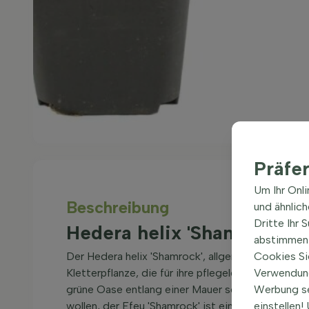
Präfe
Um Ihr Onl
Beschreibung
und ähnlic
Dritte Ihr 
Hedera helix 'Shamrock' 
abstimmen 
Der Hedera helix 'Shamrock', allgemein bekannt als
Cookies Si
Kletterpflanze, die für ihre pflegeleichte und an
Verwendung
grüne Oase entlang einer Mauer schaffen, eine H
Werbung s
wollen, der Efeu 'Shamrock' ist eine ausgezeichn
einstellen