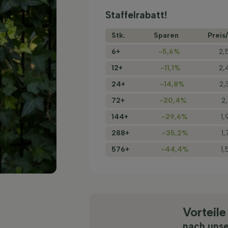
Staffelrabatt!
Stk.
Sparen
Preis/
6+
-5,6%
2,
12+
-11,1%
2,
24+
-14,8%
2,
72+
-20,4%
2
144+
-29,6%
1,
288+
-35,2%
1
576+
-44,4%
1,
Vorteile
nach uns