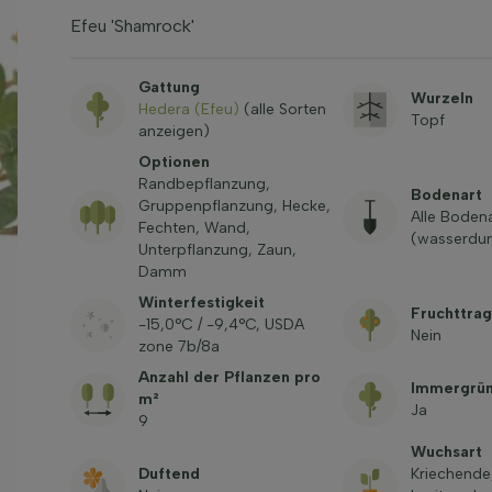
Efeu 'Shamrock'
Gattung
Wurzeln
Hedera (Efeu)
(alle Sorten
Topf
anzeigen)
Optionen
Randbepflanzung,
Bodenart
Gruppenpflanzung, Hecke,
Alle Boden
Fechten, Wand,
(wasserdur
Unterpflanzung, Zaun,
Damm
Winterfestigkeit
Fruchttra
-15,0°C / -9,4°C, USDA
Nein
zone 7b/8a
Anzahl der Pflanzen pro
Immergrü
m²
Ja
9
Wuchsart
Duftend
Kriechende