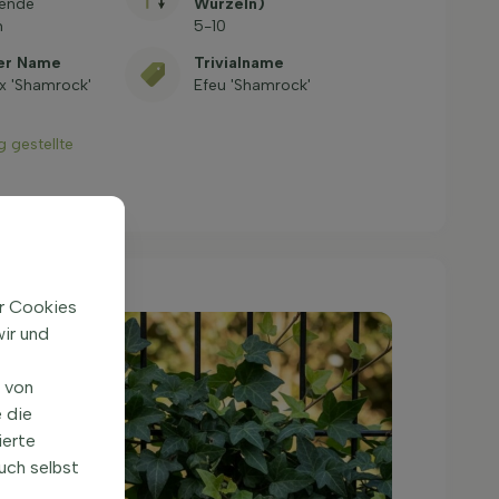
sende
Wurzeln)
m
5-10
her Name
Trivialname
ix 'Shamrock'
Efeu 'Shamrock'
g gestellte
ir Cookies
ir und
n von
 die
ierte
uch selbst