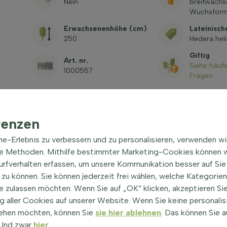
Nein
breitwach
Wuchsfor
Erwachsenenhöhe (cm)
Lateinisc
250
Hedera hel
Giftig
Art. nr.
Siehe häufi
1000557
Fragen
renzen
ine-Erlebnis zu verbessern und zu personalisieren, verwenden w
he Methoden. Mithilfe bestimmter Marketing-Cookies können w
Surfverhalten erfassen, um unsere Kommunikation besser auf Sie
Bodendecker
| Efeu 'Shamrock'
zu können. Sie können jederzeit frei wählen, welche Kategorie
 Efeu, ist eine attraktive und vielseitige
e zulassen möchten. Wenn Sie auf „OK“ klicken, akzeptieren Sie
passungsfähige Natur geschätzt wird. Egal, ob Sie eine
 aller Cookies auf unserer Website. Wenn Sie keine personalis
ecke formen oder einfach eine Fläche begrünen
ehen möchten, können Sie
sie hier ablehnen
. Das können Sie a
ete Wahl für Gartenliebhaber und Landschaftsbauer.
! Und zwar
hier
.