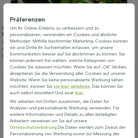
Präferenzen
Anpflanzung und Pflege Arbutus unedo
Um Ihr Online-Erlebnis zu verbessern und zu
Hochstamm 10/12
(Erdbeerbaum)
personalisieren, verwenden wir Cookies und ähnliche
Methoden. Mithilfe bestimmter Marketing-Cookies können
Wir möchten Ihnen einige Tipps zur Anpflanzung und Pflege von
wir und Dritte Ihr Surfverhalten erfassen, um unsere
Arbutus unedo Hochstamm 10/12 geben. Wenn Sie diese Tipps
Kommunikation besser auf Sie abstimmen zu können. Sie
befolgen, werden Sie lange Freude an Erdbeerbaum haben.
können jederzeit frei wählen, welche Kategorien von
Cookies Sie zulassen möchten. Wenn Sie auf „OK“ klicken,
Anpflanzen
akzeptieren Sie die Verwendung aller Cookies auf unserer
Website. Wenn Sie keine personalisierte Werbung sehen
Stutzen
möchten, können Sie
sie hier ablehnen
. Das können Sie
Bewässerung
auch selbst einstellen! Und zwar
hier
.
Wir arbeiten mit Dritten zusammen, die Daten für
Düngen
Analysen und personalisierte Werbung verwenden. Für
Besonderheiten
weitere Informationen und Details zu allen beteiligten
Anbietern verweisen wir Sie auf unsere
Platzierung
Datenschutzerklärung
.Die Daten werden zum Zweck der
Personalisierung von Werbung sowie zur Messung der