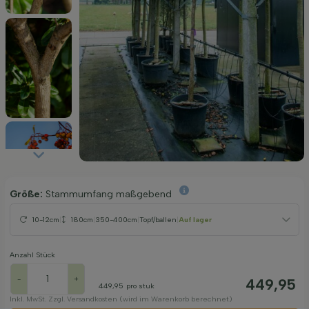
Größe:
Stammumfang maßgebend
10-12cm
|
180cm
|
350-400cm
|
Topf/ballen
|
Auf lager
Anzahl Stück
-
+
449,95
449,95
pro stuk
Inkl. MwSt. Zzgl. Versandkosten (wird im Warenkorb berechnet)