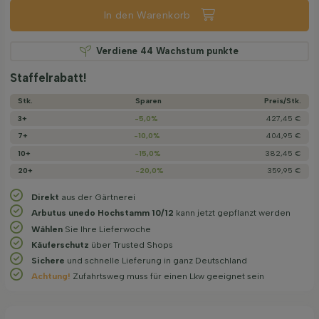
In den Warenkorb
Verdiene
44
Wachstum punkte
Staffelrabatt!
Stk.
Sparen
Preis/­Stk.
3+
-5,0%
427,45 €
7+
-10,0%
404,95 €
10+
-15,0%
382,45 €
20+
-20,0%
359,95 €
Direkt
aus der Gärtnerei
Arbutus unedo Hochstamm 10/12
kann jetzt gepflanzt werden
Wählen
Sie Ihre Lieferwoche
Käuferschutz
über Trusted Shops
Sichere
und schnelle Lieferung in ganz Deutschland
Achtung!
Zufahrtsweg muss für einen Lkw geeignet sein