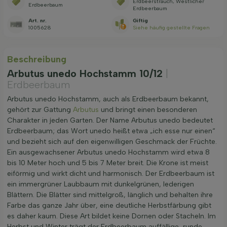
Erdbeerstrauch, Westlicher
Erdbeerbaum
Erdbeerbaum
Art. nr.
Giftig
1005628
Siehe häufig gestellte Fragen
Beschreibung
Arbutus unedo Hochstamm 10/12
|
Erdbeerbaum
Arbutus unedo Hochstamm, auch als Erdbeerbaum bekannt,
gehört zur Gattung
Arbutus
und bringt einen besonderen
Charakter in jeden Garten. Der Name Arbutus unedo bedeutet
Erdbeerbaum; das Wort unedo heißt etwa „ich esse nur einen“
und bezieht sich auf den eigenwilligen Geschmack der Früchte.
Ein ausgewachsener Arbutus unedo Hochstamm wird etwa 8
bis 10 Meter hoch und 5 bis 7 Meter breit. Die Krone ist meist
eiförmig und wirkt dicht und harmonisch. Der Erdbeerbaum ist
ein immergrüner Laubbaum mit dunkelgrünen, lederigen
Blättern. Die Blätter sind mittelgroß, länglich und behalten ihre
Farbe das ganze Jahr über, eine deutliche Herbstfärbung gibt
es daher kaum. Diese Art bildet keine Dornen oder Stacheln. Im
Herbst und Winter trägt der Erdbeerbaum auffällige, runde