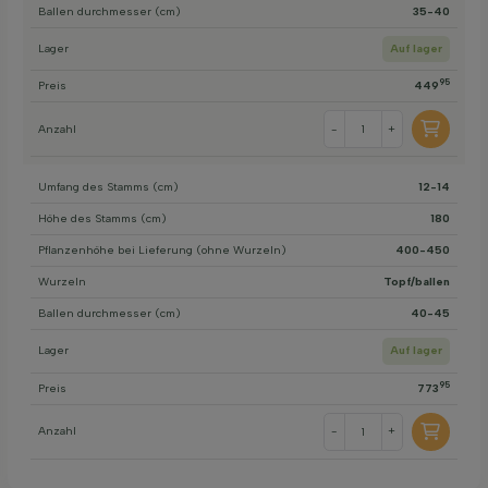
Ballen durchmesser (cm)
35-40
Lager
Auf lager
95
Preis
449
Anzahl
-
+
Umfang des Stamms (cm)
12-14
Höhe des Stamms (cm)
180
Pflanzenhöhe bei Lieferung (ohne Wurzeln)
400-450
Wurzeln
Topf/ballen
Ballen durchmesser (cm)
40-45
Lager
Auf lager
95
Preis
773
Anzahl
-
+