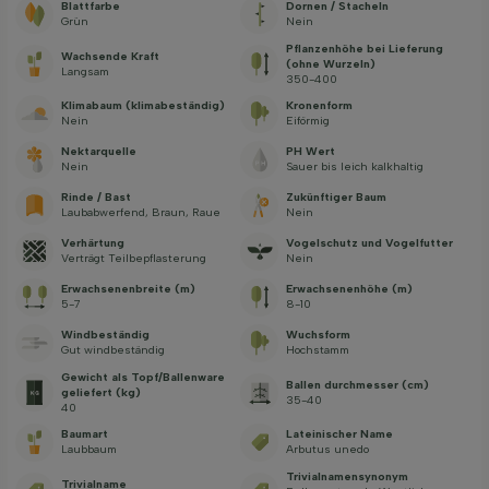
Blattfarbe
Dornen / Stacheln
Grün
Nein
Pflanzenhöhe bei Lieferung
Wachsende Kraft
(ohne Wurzeln)
Langsam
350-400
Klimabaum (klimabeständig)
Kronenform
Nein
Eiförmig
Nektarquelle
PH Wert
Nein
Sauer bis leich kalkhaltig
Rinde / Bast
Zukünftiger Baum
Laubabwerfend, Braun, Raue
Nein
Verhärtung
Vogelschutz und Vogelfutter
Verträgt Teilbepflasterung
Nein
Erwachsenenbreite (m)
Erwachsenenhöhe (m)
5-7
8-10
Windbeständig
Wuchsform
Gut windbeständig
Hochstamm
Gewicht als Topf/Ballenware
Ballen durchmesser (cm)
geliefert (kg)
35-40
40
Baumart
Lateinischer Name
Laubbaum
Arbutus unedo
Trivialnamensynonym
Trivialname