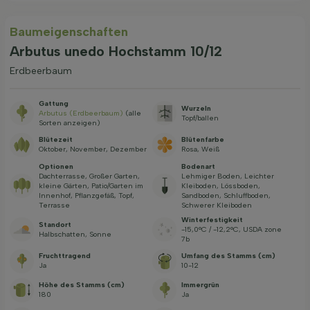
Baum­eigen­schaften
Arbutus unedo Hochstamm 10/12
Erdbeerbaum
Gattung
Wurzeln
Arbutus (Erdbeerbaum)
(alle
Topf/ballen
Sorten anzeigen)
Blütezeit
Blütenfarbe
Oktober, November, Dezember
Rosa, Weiß
Optionen
Bodenart
Dachterrasse, Großer Garten,
Lehmiger Boden, Leichter
kleine Gärten, Patio/Garten im
Kleiboden, Lössboden,
Innenhof, Pflanzgefäß, Topf,
Sandboden, Schluffboden,
Terrasse
Schwerer Kleiboden
Winterfestigkeit
Standort
-15,0°C / -12,2°C, USDA zone
Halbschatten, Sonne
7b
Fruchttragend
Umfang des Stamms (cm)
Ja
10-12
Höhe des Stamms (cm)
Immergrün
180
Ja