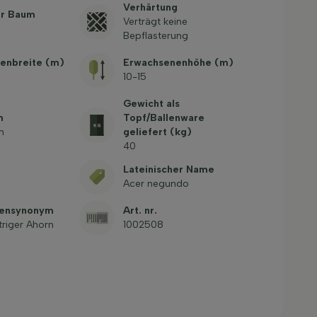
Verhärtung
er Baum
Verträgt keine
Bepflasterung
enbreite (m)
Erwachsenenhöhe (m)
10-15
Gewicht als
m
Topf/Ballenware
m
geliefert (kg)
40
Lateinischer Name
Acer negundo
mensynonym
Art. nr.
triger Ahorn
1002508