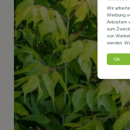
Wir arbeite
Werbung ve
Anbietern 
zum Zweck 
von Werbe
werden. We
Ok