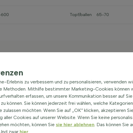
-600
Topf/ballen
65-70
renzen
Baum­eigen­schaften
ine-Erlebnis zu verbessern und zu personalisieren, verwenden w
Acer negundo Hochstamm 10
he Methoden. Mithilfe bestimmter Marketing-Cookies können w
Surfverhalten erfassen, um unsere Kommunikation besser auf Sie
Eschen-Ahorn
zu können. Sie können jederzeit frei wählen, welche Kategorie
e zulassen möchten. Wenn Sie auf „OK“ klicken, akzeptieren Sie
Gattung
Wurzeln
 aller Cookies auf unserer Website. Wenn Sie keine personalis
Acer (Ahorn)
(alle Sorten
Topf/ballen
ehen möchten, können Sie
sie hier ablehnen
. Das können Sie a
anzeigen)
! Und zwar
hier
.