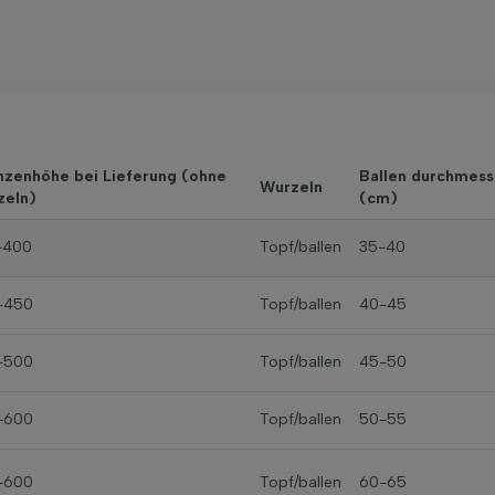
nzenhöhe bei Lieferung (ohne
Ballen durchmess
Wurzeln
zeln)
(cm)
-400
Topf/ballen
35-40
-450
Topf/ballen
40-45
-500
Topf/ballen
45-50
-600
Topf/ballen
50-55
-600
Topf/ballen
60-65