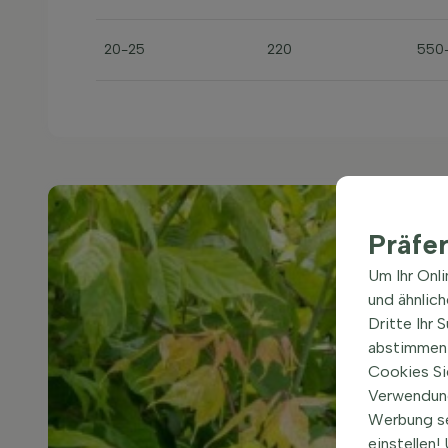
20-25
220
550
Präfe
Um Ihr Onl
und ähnlic
Dritte Ihr 
abstimmen 
Cookies Si
Verwendung
Werbung s
einstellen