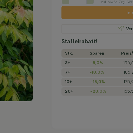
Inkl. MwSt. Zzgl. V
In
Ve
Staffelrabatt!
Stk.
Sparen
Preis/
3+
-5,0%
196,
7+
-10,0%
186,
10+
-15,0%
175,
20+
-20,0%
165,