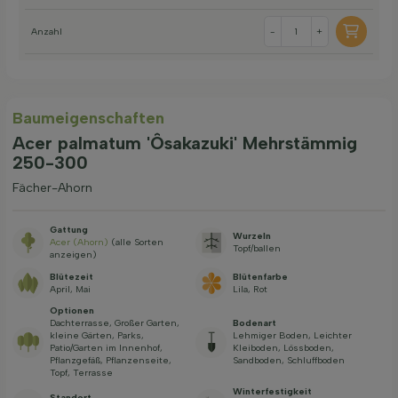
Anzahl
-
+
Baum­eigen­schaften
Acer palmatum 'Ôsakazuki' Mehrstämmig
250-300
Fächer-Ahorn
Gattung
Wurzeln
Acer (Ahorn)
(alle Sorten
Topf/ballen
anzeigen)
Blütezeit
Blütenfarbe
April, Mai
Lila, Rot
Optionen
Dachterrasse, Großer Garten,
Bodenart
kleine Gärten, Parks,
Lehmiger Boden, Leichter
Patio/Garten im Innenhof,
Kleiboden, Lössboden,
Pflanzgefäß, Pflanzenseite,
Sandboden, Schluffboden
Topf, Terrasse
Winterfestigkeit
Standort