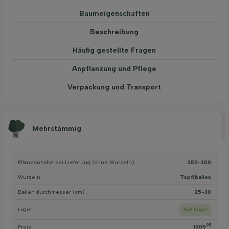
Baum­eigen­schaften
Beschreibung
Häufig gestellte Fragen
Anpflanzung und Pflege
Verpackung und Transport
Mehrstämmig
Pflanzenhöhe bei Lieferung (ohne Wurzeln)
250-300
Wurzeln
Topf/ballen
Ballen durchmesser (cm)
25-30
Lager
Auf lager
95
Preis
1205