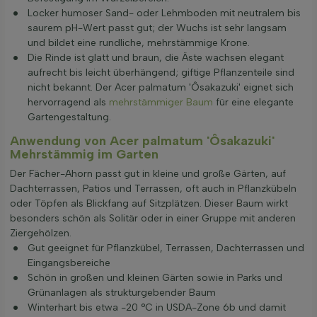
Locker humoser Sand- oder Lehmboden mit neutralem bis
saurem pH-Wert passt gut; der Wuchs ist sehr langsam
und bildet eine rundliche, mehrstämmige Krone.
Die Rinde ist glatt und braun, die Äste wachsen elegant
aufrecht bis leicht überhängend; giftige Pflanzenteile sind
nicht bekannt. Der Acer palmatum 'Ôsakazuki' eignet sich
hervorragend als
mehrstämmiger Baum
für eine elegante
Gartengestaltung.
Anwendung von Acer palmatum 'Ôsakazuki'
Mehrstämmig im Garten
Der Fächer-Ahorn passt gut in kleine und große Gärten, auf
Dachterrassen, Patios und Terrassen, oft auch in Pflanzkübeln
oder Töpfen als Blickfang auf Sitzplätzen. Dieser Baum wirkt
besonders schön als Solitär oder in einer Gruppe mit anderen
Ziergehölzen.
Gut geeignet für Pflanzkübel, Terrassen, Dachterrassen und
Eingangsbereiche
Schön in großen und kleinen Gärten sowie in Parks und
Grünanlagen als strukturgebender Baum
Winterhart bis etwa -20 °C in USDA-Zone 6b und damit