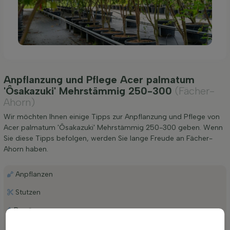
Anpflanzung und Pflege Acer palmatum
'Ôsakazuki' Mehrstämmig 250-300
(Fächer-
Ahorn)
Wir möchten Ihnen einige Tipps zur Anpflanzung und Pflege von
Acer palmatum 'Ôsakazuki' Mehrstämmig 250-300 geben. Wenn
Sie diese Tipps befolgen, werden Sie lange Freude an Fächer-
Ahorn haben.
Anpflanzen
Stutzen
Bewässerung
Düngen