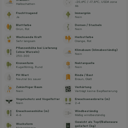
-20,6°C / -17,8°C, USDA zone
Halbschatten
6b
Fruchttragend
Immergrün
Ja
Nein
Blattfarbe
Dornen / Stacheln
Grün, Rot
Nein
Wachsende Kraft
Herbstfarbe
Sehr langsam
Orange, Rot
Pflanzenhöhe bei Lieferung
Klimabaum (klimabeständig)
(ohne Wurzeln)
Nein
250-300
Kronenform
Nektarquelle
Kugelförmig, Rund
Nein
PH Wert
Rinde / Bast
Neutral bis sauer
Braun, Glatt
Zukünftiger Baum
Verhärtung
Nein
Verträgt keine Bepflasterung
Vogelschutz und Vogelfutter
Erwachsenenbreite (m)
Nein
2-4
Erwachsenenhöhe (m)
Windbeständig
4-6
Mäßig windbeständig
Gewicht als Topf/Ballenware
Wuchsform
geliefert (kg)
Mehrstämmig