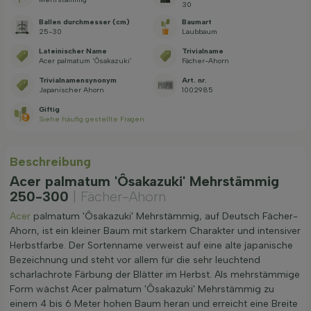
30
Ballen durchmesser (cm)
Baumart
25-30
Laubbaum
Lateinischer Name
Trivialname
Acer palmatum 'Ôsakazuki'
Fächer-Ahorn
Trivialnamensynonym
Art. nr.
Japanischer Ahorn
1002985
Giftig
Siehe häufig gestellte Fragen
Beschreibung
Acer palmatum 'Ôsakazuki' Mehrstämmig
250-300
| Fächer-Ahorn
Acer
palmatum 'Ôsakazuki' Mehrstämmig, auf Deutsch Fächer-
Ahorn, ist ein kleiner Baum mit starkem Charakter und intensiver
Herbstfarbe. Der Sortenname verweist auf eine alte japanische
Bezeichnung und steht vor allem für die sehr leuchtend
scharlachrote Färbung der Blätter im Herbst. Als mehrstämmige
Form wächst Acer palmatum 'Ôsakazuki' Mehrstämmig zu
einem 4 bis 6 Meter hohen Baum heran und erreicht eine Breite