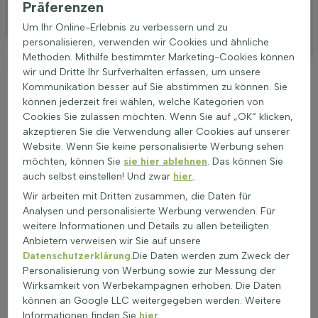
Präferenzen
Besonderheiten
Um Ihr Online-Erlebnis zu verbessern und zu
personalisieren, verwenden wir Cookies und ähnliche
Platzierung
Methoden. Mithilfe bestimmter Marketing-Cookies können
wir und Dritte Ihr Surfverhalten erfassen, um unsere
Ideale Platzierung einer Acer palmatum
Kommunikation besser auf Sie abstimmen zu können. Sie
'Ôsakazuki'
können jederzeit frei wählen, welche Kategorien von
Für den Fächer-Ahorn (Acer palmatum 'Ôsakazuki')
Cookies Sie zulassen möchten. Wenn Sie auf „OK“ klicken,
Mehrstämmig ist ein geschützter Platz im Halbschatten ideal.
akzeptieren Sie die Verwendung aller Cookies auf unserer
Direkte, starke Mittagssonne besser vermeiden,
Website. Wenn Sie keine personalisierte Werbung sehen
Morgensonne und Abendsonne sind gut. Ein lockerer,
möchten, können Sie
sie hier ablehnen
. Das können Sie
humusreicher Boden mit neutralem bis saurem pH-Wert
auch selbst einstellen! Und zwar
hier
.
fördert gesundes Wachstum und eine intensive
Wir arbeiten mit Dritten zusammen, die Daten für
Herbstfärbung. Geeignet sind vor allem Lehmboden, leichter
Analysen und personalisierte Werbung verwenden. Für
Tonboden, Lössboden, Sandboden und Lehmsandboden.
weitere Informationen und Details zu allen beteiligten
Staunässe vermeiden, der Boden sollte gleichmäßig feucht,
Anbietern verweisen wir Sie auf unsere
aber gut durchlässig sein. Versiegelte Flächen und dauerhafte
Datenschutzerklärung
.Die Daten werden zum Zweck der
Bodenverdichtung schaden den Wurzeln. Ein
Personalisierung von Werbung sowie zur Messung der
windgeschützter Platz hilft, Blätter und Krone zu schonen.
Wirksamkeit von Werbekampagnen erhoben. Die Daten
Typische Anwendungen sind:
können an Google LLC weitergegeben werden. Weitere
Garten als Solitärgehölz
Informationen finden Sie
hier
.