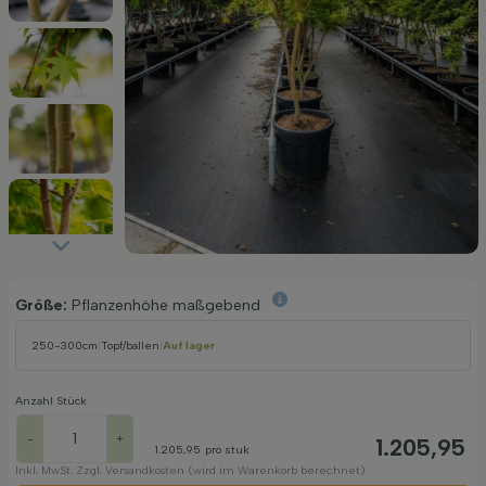
Größe:
Pflanzenhöhe maßgebend
250-300cm
|
Topf/ballen
|
Auf lager
Anzahl Stück
-
+
1.205,95
1.205,95
pro stuk
Inkl. MwSt. Zzgl. Versandkosten (wird im Warenkorb berechnet)