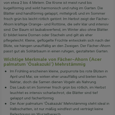
von etwa 2 bis 4 Metern. Die Krone ist meist rund bis
kugelförmig und wirkt harmonisch und ruhig im Garten. Die
Blätter sind handförmig gelappt, mittelgroß und im Sommer
frisch grün bis leicht rötlich getönt. Im Herbst zeigt der Fächer-
Ahorn kräftige Orange- und Rottöne, die sehr klar und intensiv
sind. Der Baum ist laubabwerfend, im Winter also ohne Blätter.
Er bildet keine Dornen oder Stacheln und gilt als eher
pflegeleicht. Kleine, geflügelte Früchte entwickeln sich nach der
Blüte, sie hängen unauffällig an den Zweigen. Der Fächer-Ahorn
passt gut als Solitärbaum in einen ruhigen, gestalteten Garten.
Wichtige Merkmale von Fächer-Ahorn (Acer
palmatum 'Ôsakazuki') Mehrstämmig
Im Frühling erscheinen kleine, purpurrote bis rote Blüten in
April und Mai; sie wirken eher unauffällig und bieten kaum
Nektar, doch die Samen dienen Vögeln als Nahrung.
Das Laub ist im Sommer frisch grün bis rötlich, im Herbst
leuchtet es intensiv scharlachrot; die Blätter sind tief
gelappt und fächerförmig.
Der Acer palmatum 'Ôsakazuki' Mehrstämmig steht ideal in
Halbschatten, ist nur mäßig windfest und verträgt keine
Befestigung im Wurzelbereich.