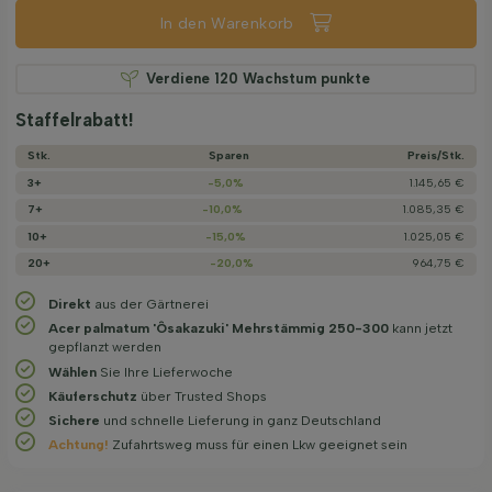
In den Warenkorb
Verdiene
120
Wachstum punkte
Staffelrabatt!
Stk.
Sparen
Preis/­Stk.
3+
-5,0%
1.145,65 €
7+
-10,0%
1.085,35 €
10+
-15,0%
1.025,05 €
20+
-20,0%
964,75 €
Direkt
aus der Gärtnerei
Acer palmatum 'Ôsakazuki' Mehrstämmig 250-300
kann jetzt
gepflanzt werden
Wählen
Sie Ihre Lieferwoche
Käuferschutz
über Trusted Shops
Sichere
und schnelle Lieferung in ganz Deutschland
Achtung!
Zufahrtsweg muss für einen Lkw geeignet sein