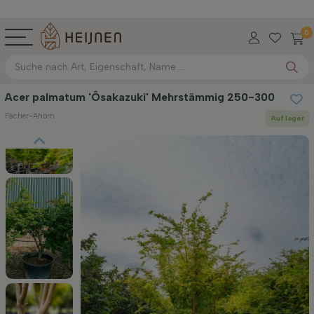
0
Acer palmatum 'Ôsakazuki' Mehrstämmig 250-300
Fächer-Ahorn
Auf lager