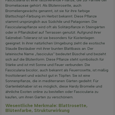
Fascicularia ist eine faszinierende Pflanze, die zur Familie der
Bromeliaceae gehört. Als Blütenrosette, auch
Bromeliengewächs genannt, ist sie für ihre farbige
Blattschopf-Färbung im Herbst bekannt. Diese Pflanze
stammt ursprünglich aus Südchile und Patagonien. Die
Fasciculariapflanze wird oft als Solitärpflanze in Steingärten
oder in Pflanzkübel auf Terrassen genutzt. Aufgrund ihrer
Salznebel-Toleranz ist sie besonders für Küstenlagen
geeignet. In ihrer natürlichen Umgebung zieht die exotische
Staude Bestäuber mit ihrer bunten Blattbasis an. Der
lateinische Name „fasciculus“ bedeutet Büschel und bezieht
sich auf die Blütenform. Diese Pflanze steht symbolisch für
Stärke und ist mit Sonne und Feuer verbunden. Die
Fascicularia bicolor, auch bekannt als Feuerrosette, ist mäßig
frosttolerant und wächst gut in Töpfen. Sie ist eine
Sonnenpflanze, die in mediterranen Gärten gedeiht. Für
Gartenliebhaber ist es möglich, diese Hardy Bromelie und
ähnliche Exoten online zu bestellen oder Fascicularia zu
kaufen, um ihren Garten zu verschönern.
Wesentliche Merkmale: Blattrosette,
Blütenfarbe, Strukturwirkung