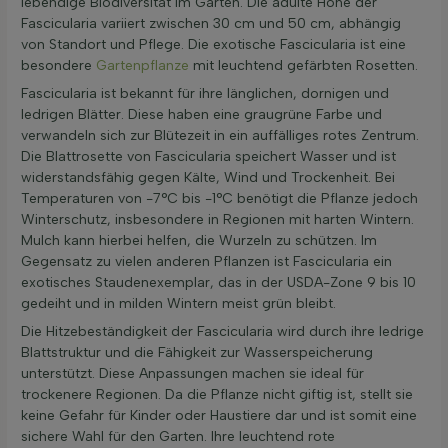
lebendige Biodiversität im Garten. Die adulte Höhe der
Fascicularia variiert zwischen 30 cm und 50 cm, abhängig
von Standort und Pflege. Die exotische Fascicularia ist eine
besondere
Gartenpflanze
mit leuchtend gefärbten Rosetten.
Fascicularia ist bekannt für ihre länglichen, dornigen und
ledrigen Blätter. Diese haben eine graugrüne Farbe und
verwandeln sich zur Blütezeit in ein auffälliges rotes Zentrum.
Die Blattrosette von Fascicularia speichert Wasser und ist
widerstandsfähig gegen Kälte, Wind und Trockenheit. Bei
Temperaturen von -7°C bis -1°C benötigt die Pflanze jedoch
Winterschutz, insbesondere in Regionen mit harten Wintern.
Mulch kann hierbei helfen, die Wurzeln zu schützen. Im
Gegensatz zu vielen anderen Pflanzen ist Fascicularia ein
exotisches Staudenexemplar, das in der USDA-Zone 9 bis 10
gedeiht und in milden Wintern meist grün bleibt.
Die Hitzebeständigkeit der Fascicularia wird durch ihre ledrige
Blattstruktur und die Fähigkeit zur Wasserspeicherung
unterstützt. Diese Anpassungen machen sie ideal für
trockenere Regionen. Da die Pflanze nicht giftig ist, stellt sie
keine Gefahr für Kinder oder Haustiere dar und ist somit eine
sichere Wahl für den Garten. Ihre leuchtend rote