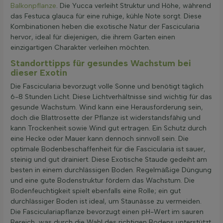
Balkonpflanze
. Die Yucca verleiht Struktur und Höhe, während
das Festuca glauca für eine ruhige, kühle Note sorgt. Diese
Kombinationen heben die exotische Natur der Fascicularia
hervor, ideal für diejenigen, die ihrem Garten einen
einzigartigen Charakter verleihen möchten.
Standorttipps für gesundes Wachstum bei
dieser Exotin
Die Fascicularia bevorzugt volle Sonne und benötigt täglich
6-8 Stunden Licht. Diese Lichtverhältnisse sind wichtig für das
gesunde Wachstum. Wind kann eine Herausforderung sein,
doch die Blattrosette der Pflanze ist widerstandsfähig und
kann Trockenheit sowie Wind gut ertragen. Ein Schutz durch
eine Hecke oder Mauer kann dennoch sinnvoll sein. Die
optimale Bodenbeschaffenheit für die Fascicularia ist sauer,
steinig und gut drainiert. Diese Exotische Staude gedeiht am
besten in einem durchlässigen Boden. Regelmäßige Düngung
und eine gute Bodenstruktur fördern das Wachstum. Die
Bodenfeuchtigkeit spielt ebenfalls eine Rolle; ein gut
durchlässiger Boden ist ideal, um Staunässe zu vermeiden.
Die Fasciculariapflanze bevorzugt einen pH-Wert im sauren
Bereich, was durch die Wahl des richtigen Bodens unterstützt