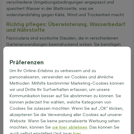
verschiedene Umgebungsbedingungen angepasst und
speichert Wasser in der Blattrosette, was sie
widerstandsfähig gegen Kälte, Wind und Trockenheit macht.
Richtig pflegen: Überwinterung, Wasserbedarf
und Nährstoffe
Fascicularia sind exotische Stauden, die in verschiedenen
Gartenanwendungen beeindruckend wirken. Sie benötigen
besondere Aufmerksamkeit, um richtig zu gedeihen. Die
richtige Pflege umfasst mehrere Aspekte, die in den
Präferenzen
folgenden Punkten zusammengefasst sind:
Um Ihr Online-Erlebnis zu verbessern und zu
Pflege & Wartung: Trockener, sandiger Boden ist ideal.
personalisieren, verwenden wir Cookies und ähnliche
Die Fascicularia bevorzugt volle Sonne und benötigt
Methoden. Mithilfe bestimmter Marketing-Cookies können
einen Winterschutz. Eine Mulchschicht hilft beim Schutz
wir und Dritte Ihr Surfverhalten erfassen, um unsere
vor Frost.
Kommunikation besser auf Sie abstimmen zu können. Sie
Schnitt & Pflege: Nach der Blüte sollte mit einer scharfen
können jederzeit frei wählen, welche Kategorien von
Gartenschere das alte Blumenmaterial entfernt werden,
Cookies Sie zulassen möchten. Wenn Sie auf „OK“ klicken,
um die Pflanze kompakt zu halten.
akzeptieren Sie die Verwendung aller Cookies auf unserer
Düngung: Eine mäßige Düngung im Frühjahr fördert das
Website. Wenn Sie keine personalisierte Werbung sehen
Wachstum. Ein universeller Blumendünger reicht aus, um
möchten, können Sie
sie hier ablehnen
. Das können Sie
die Nährstoffversorgung sicherzustellen.
auch selbst einstellen! Und zwar
hier
.