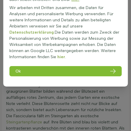
Bewässerung: Gießen bei Trockenheit, aber Staunässe
vermeiden. Die Erde sollte leicht trocken sein, bevor
Wir arbeiten mit Dritten zusammen, die Daten für
erneut gegossen wird.
Analysen und personalisierte Werbung verwenden. Für
Scheuen/teilen: Nicht anwendbar für dieses Geschlecht.
weitere Informationen und Details zu allen beteiligten
Winterschutz: Kalte Temperaturen erfordern
Anbietern verweisen wir Sie auf unsere
Schutzmaßnahmen wie Mulch oder Vlies, um Schäden zu
Datenschutzerklärung
.Die Daten werden zum Zweck der
vermeiden.
Personalisierung von Werbung sowie zur Messung der
Umpflanzen: Frühjahrszeit ist ideal zum Umpflanzen. Nach
Wirksamkeit von Werbekampagnen erhoben. Die Daten
dem Umpflanzen reichlich gießen und für gute
können an Google LLC weitergegeben werden. Weitere
Sonnenexposition sorgen.
Informationen finden Sie
hier
.
Unverwechselbare Blattrosette mit tropischer
Ausstrahlung
Ok
Die Fascicularia ist eine faszinierende Pflanze, die vor allem
durch ihre außergewöhnliche Rosettenform beeindruckt. Ihre
graugrünen Blätter bilden während der Blütezeit ein
auffälliges rotes Zentrum, das jedem Garten eine exotische
Note verleiht. Diese Blütenrosette zieht nicht nur Blicke auf
sich, sondern bietet auch Lebensraum für nützliche Insekten.
Die Fascicularia fällt im Steingarten als exotische
Steingartenpflanze
auf. Ihre Blüten sind blau bis violett und
kontrastieren wunderschön mit den inneren roten Blättern. Als