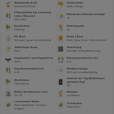
Wachsende Kraft
Herbstfarbe
Durchschnittlich
Gelb, Orange
Pflanzenhöhe bei Lieferung
Klimabaum (klimabeständig)
(ohne Wurzeln)
Ja
300-350
Kronenform
Nektarquelle
Eiförmig
Ja
PH Wert
Rinde / Bast
Schwach sauer bis kalkhaltig
Glatt, Grau, Grün, Korkumrahmt
Zukünftiger Baum
Verhärtung
Nein
Verträgt Teilbepflasterung
Vogelschutz und Vogelfutter
Erwachsenenbreite (m)
Nein
3-4
Erwachsenenhöhe (m)
Windbeständig
6-10
Sehr gut windbeständig
Gewicht als Topf/Ballenware
Wuchsform
geliefert (kg)
Hochstamm
35
Ballen durchmesser (cm)
Baumart
30-35
Laubbaum
Lateinischer Name
Trivialname
Acer campestre ‘Huibers
Feld-Ahorn
Elegant’