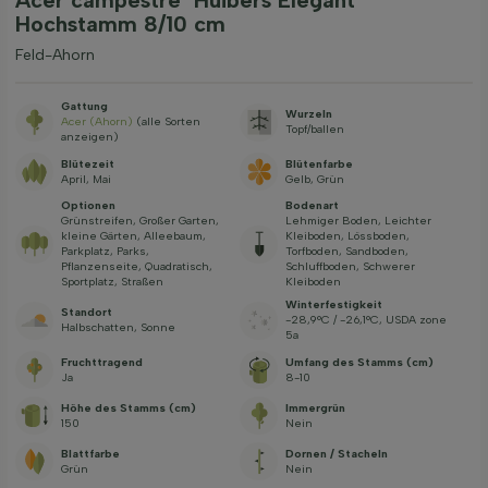
Acer campestre ‘Huibers Elegant’
Hochstamm 8/10 cm
Feld-Ahorn
Gattung
Wurzeln
Acer (Ahorn)
(alle Sorten
Topf/ballen
anzeigen)
Blütezeit
Blütenfarbe
April, Mai
Gelb, Grün
Optionen
Bodenart
Grünstreifen, Großer Garten,
Lehmiger Boden, Leichter
kleine Gärten, Alleebaum,
Kleiboden, Lössboden,
Parkplatz, Parks,
Torfboden, Sandboden,
Pflanzenseite, Quadratisch,
Schluffboden, Schwerer
Sportplatz, Straßen
Kleiboden
Winterfestigkeit
Standort
-28,9°C / -26,1°C, USDA zone
Halbschatten, Sonne
5a
Fruchttragend
Umfang des Stamms (cm)
Ja
8-10
Höhe des Stamms (cm)
Immergrün
150
Nein
Blattfarbe
Dornen / Stacheln
Grün
Nein