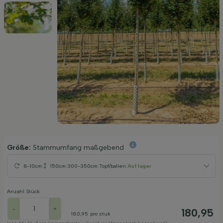
Größe:
Stammumfang maßgebend
8-10cm
|
150cm
|
300-350cm
|
Topf/ballen
|
Auf lager
Anzahl Stück
-
+
180,95
180,95
pro stuk