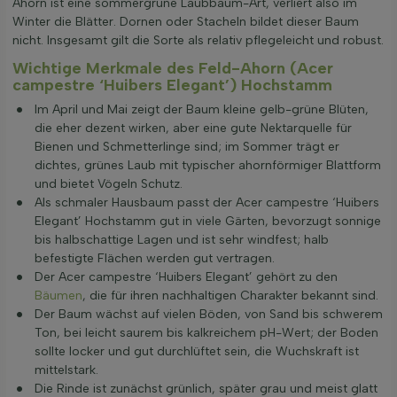
Ahorn ist eine sommergrüne Laubbaum-Art, verliert also im
Winter die Blätter. Dornen oder Stacheln bildet dieser Baum
nicht. Insgesamt gilt die Sorte als relativ pflegeleicht und robust.
Wichtige Merkmale des Feld-Ahorn (Acer
campestre ‘Huibers Elegant’) Hochstamm
Im April und Mai zeigt der Baum kleine gelb-grüne Blüten,
die eher dezent wirken, aber eine gute Nektarquelle für
Bienen und Schmetterlinge sind; im Sommer trägt er
dichtes, grünes Laub mit typischer ahornförmiger Blattform
und bietet Vögeln Schutz.
Als schmaler Hausbaum passt der Acer campestre ‘Huibers
Elegant’ Hochstamm gut in viele Gärten, bevorzugt sonnige
bis halbschattige Lagen und ist sehr windfest; halb
befestigte Flächen werden gut vertragen.
Der Acer campestre ‘Huibers Elegant’ gehört zu den
Bäumen
, die für ihren nachhaltigen Charakter bekannt sind.
Der Baum wächst auf vielen Böden, von Sand bis schwerem
Ton, bei leicht saurem bis kalkreichem pH-Wert; der Boden
sollte locker und gut durchlüftet sein, die Wuchskraft ist
mittelstark.
Die Rinde ist zunächst grünlich, später grau und meist glatt