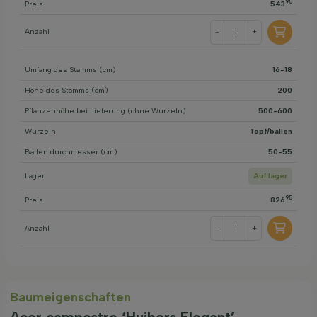
95
Preis
543
Anzahl
-
+
Umfang des Stamms (cm)
16-18
Höhe des Stamms (cm)
200
Pflanzenhöhe bei Lieferung (ohne Wurzeln)
500-600
Wurzeln
Topf/ballen
Ballen durchmesser (cm)
50-55
Lager
Auf lager
95
Preis
826
Anzahl
-
+
Baum­eigen­schaften