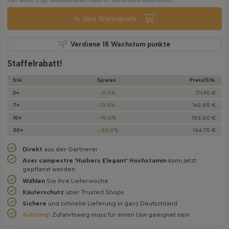
Inkl. MwSt. Zzgl. Versandkosten (wird im Warenkorb berechnet)
In den Warenkorb
Verdiene
18
Wachstum punkte
Staffelrabatt!
Stk.
Sparen
Preis/­Stk.
3+
-5,0%
171,90 €
7+
-10,0%
162,85 €
10+
-15,0%
153,80 €
20+
-20,0%
144,75 €
Direkt
aus der Gärtnerei
Acer campestre ‘Huibers Elegant’ Hochstamm
kann jetzt
gepflanzt werden
Wählen
Sie Ihre Lieferwoche
Käuferschutz
über Trusted Shops
Sichere
und schnelle Lieferung in ganz Deutschland
Achtung!
Zufahrtsweg muss für einen Lkw geeignet sein