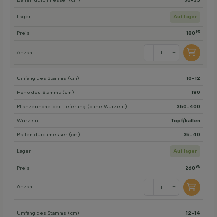
Ballen durchmesser (cm)
30-35
Lager
Auf lager
95
Preis
180
Anzahl
-
+
Umfang des Stamms (cm)
10-12
Höhe des Stamms (cm)
180
Pflanzenhöhe bei Lieferung (ohne Wurzeln)
350-400
Wurzeln
Topf/ballen
Ballen durchmesser (cm)
35-40
Lager
Auf lager
95
Preis
260
Anzahl
-
+
Umfang des Stamms (cm)
12-14