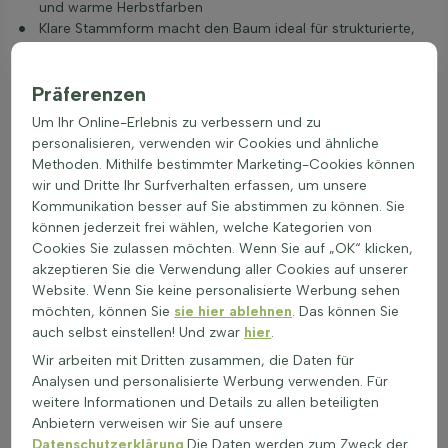
und warme Herbstfarben
Klare Stammform macht den Baum ideal für strukturierte,
ruhige Gartengestaltung
Durch die elegante Krone und die hohe Robustheit ist Acer
Präferenzen
campestre ‘Huibers Elegant’ Hochstamm eine sehr passende
Um Ihr Online-Erlebnis zu verbessern und zu
Wahl für viele Gartenstile, besonders in Kombination mit Feld-
personalisieren, verwenden wir Cookies und ähnliche
Ahorn (Acer campestre ‘Huibers Elegant’):
Feld-Ahorn (Acer
Methoden. Mithilfe bestimmter Marketing-Cookies können
campestre ‘Huibers Elegant’)
.
wir und Dritte Ihr Surfverhalten erfassen, um unsere
Kommunikation besser auf Sie abstimmen zu können. Sie
können jederzeit frei wählen, welche Kategorien von
Cookies Sie zulassen möchten. Wenn Sie auf „OK“ klicken,
akzeptieren Sie die Verwendung aller Cookies auf unserer
Website. Wenn Sie keine personalisierte Werbung sehen
möchten, können Sie
sie hier ablehnen
. Das können Sie
auch selbst einstellen! Und zwar
hier
.
Wir arbeiten mit Dritten zusammen, die Daten für
Analysen und personalisierte Werbung verwenden. Für
weitere Informationen und Details zu allen beteiligten
Anbietern verweisen wir Sie auf unsere
Datenschutzerklärung
.Die Daten werden zum Zweck der