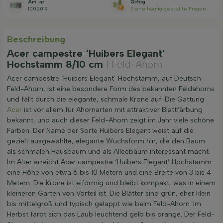
Art. nr.
Giftig
1002019
Siehe häufig gestellte Fragen
Beschreibung
Acer campestre ‘Huibers Elegant’
Hochstamm 8/10 cm
| Feld-Ahorn
Acer campestre ‘Huibers Elegant’ Hochstamm, auf Deutsch
Feld-Ahorn, ist eine besondere Form des bekannten Feldahorns
und fällt durch die elegante, schmale Krone auf. Die Gattung
Acer
ist vor allem für Ahornarten mit attraktiver Blattfärbung
bekannt, und auch dieser Feld-Ahorn zeigt im Jahr viele schöne
Farben. Der Name der Sorte Huibers Elegant weist auf die
gezielt ausgewählte, elegante Wuchsform hin, die den Baum
als schmalen Hausbaum und als Alleebaum interessant macht.
Im Alter erreicht Acer campestre ‘Huibers Elegant’ Hochstamm
eine Höhe von etwa 6 bis 10 Metern und eine Breite von 3 bis 4
Metern. Die Krone ist eiförmig und bleibt kompakt, was in einem
kleineren Garten von Vorteil ist. Die Blätter sind grün, eher klein
bis mittelgroß und typisch gelappt wie beim Feld-Ahorn. Im
Herbst färbt sich das Laub leuchtend gelb bis orange. Der Feld-