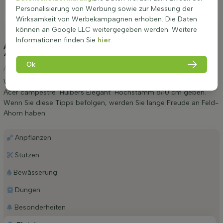
Personalisierung von Werbung sowie zur Messung der
Wirksamkeit von Werbekampagnen erhoben. Die Daten
können an Google LLC weitergegeben werden. Weitere
Informationen finden Sie
hier
.
Anpflanzung und Pflege Acer campestre
‘Huibers Elegant’ Hochstamm 8/10 cm
(Feld-
Ok
Ahorn)
Wir möchten Ihnen einige Tipps zur Anpflanzung und Pflege von
Acer campestre ‘Huibers Elegant’ Hochstamm 8/10 cm geben.
Wenn Sie diese Tipps befolgen, werden Sie lange Freude an Feld-
Ahorn haben.
Anpflanzen
Stutzen
Bewässerung
Düngen
Besonderheiten