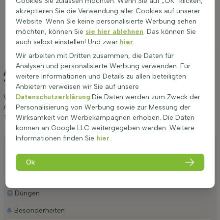
Cookies Sie zulassen möchten. Wenn Sie auf „OK“ klicken,
akzeptieren Sie die Verwendung aller Cookies auf unserer
Website. Wenn Sie keine personalisierte Werbung sehen
möchten, können Sie
sie hier ablehnen
. Das können Sie
auch selbst einstellen! Und zwar
hier
.
Wir arbeiten mit Dritten zusammen, die Daten für
Analysen und personalisierte Werbung verwenden. Für
Anpflanzung und Pflege Acer campestre
weitere Informationen und Details zu allen beteiligten
'Lienco' Hochstamm 10/12
(Feld-Ahorn)
Anbietern verweisen wir Sie auf unsere
Datenschutzerklärung
.Die Daten werden zum Zweck der
Wir möchten Ihnen einige Tipps zur Anpflanzung und Pflege von
Personalisierung von Werbung sowie zur Messung der
Acer campestre 'Lienco' Hochstamm 10/12 geben. Wenn Sie diese
Wirksamkeit von Werbekampagnen erhoben. Die Daten
Tipps befolgen, werden Sie lange Freude an Feld-Ahorn haben.
können an Google LLC weitergegeben werden. Weitere
Informationen finden Sie
hier
.
Anpflanzen
Stutzen
Ok
Bewässerung
Düngen
Besonderheiten