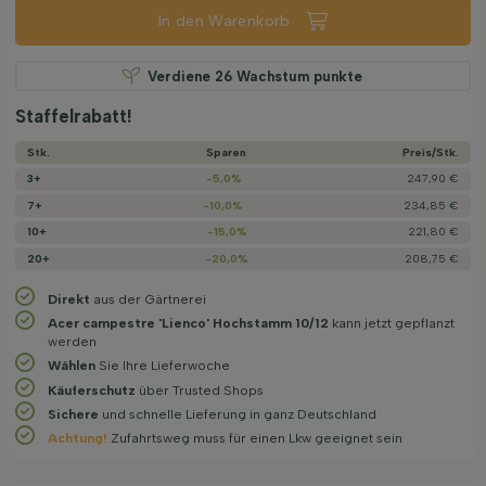
In den Warenkorb
Verdiene
26
Wachstum punkte
Staffelrabatt!
Stk.
Sparen
Preis/­Stk.
3+
-5,0%
247,90 €
7+
-10,0%
234,85 €
10+
-15,0%
221,80 €
20+
-20,0%
208,75 €
Direkt
aus der Gärtnerei
Acer campestre 'Lienco' Hochstamm 10/12
kann jetzt gepflanzt
werden
Wählen
Sie Ihre Lieferwoche
Käuferschutz
über Trusted Shops
Sichere
und schnelle Lieferung in ganz Deutschland
Achtung!
Zufahrtsweg muss für einen Lkw geeignet sein