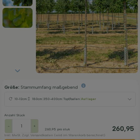
Größe:
Stammumfang maßgebend
10-12cm
|
180cm
|
350-400cm
|
Topf/ballen
|
Auf lager
Anzahl Stück
-
+
260,95
260,95
pro stuk
Inkl. MwSt. Zzgl. Versandkosten (wird im Warenkorb berechnet)