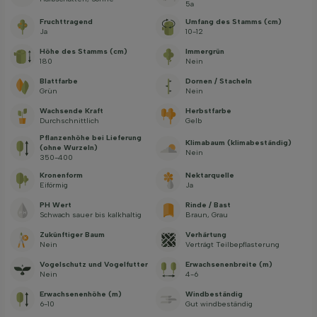
5a
Fruchttragend
Umfang des Stamms (cm)
Ja
10-12
Höhe des Stamms (cm)
Immergrün
180
Nein
Blattfarbe
Dornen / Stacheln
Grün
Nein
Wachsende Kraft
Herbstfarbe
Durchschnittlich
Gelb
Pflanzenhöhe bei Lieferung
Klimabaum (klimabeständig)
(ohne Wurzeln)
Nein
350-400
Kronenform
Nektarquelle
Eiförmig
Ja
PH Wert
Rinde / Bast
Schwach sauer bis kalkhaltig
Braun, Grau
Zukünftiger Baum
Verhärtung
Nein
Verträgt Teilbepflasterung
Vogelschutz und Vogelfutter
Erwachsenenbreite (m)
Nein
4-6
Erwachsenenhöhe (m)
Windbeständig
6-10
Gut windbeständig