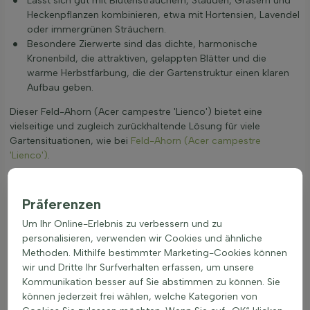
Lässt sich gut mit Blütensträuchern, Stauden, Gräsern und
Heckenpflanzen kombinieren, etwa mit Hortensien, Lavendel
oder immergrünen Sträuchern.
Besondere Zierwerte sind das dichte, harmonische
Kronenbild, die attraktiven, gelappten Blätter und die
warme Herbstfärbung, die der Gartenstruktur einen klaren
Aufbau geben.
Dieser Feld-Ahorn (Acer campestre 'Lienco') bietet eine
vielseitige und zugleich zurückhaltende Lösung für viele
Gartensituationen, wie bei
Feld-Ahorn (Acer campestre
'Lienco')
.
Präferenzen
Um Ihr Online-Erlebnis zu verbessern und zu
personalisieren, verwenden wir Cookies und ähnliche
Methoden. Mithilfe bestimmter Marketing-Cookies können
wir und Dritte Ihr Surfverhalten erfassen, um unsere
Kommunikation besser auf Sie abstimmen zu können. Sie
können jederzeit frei wählen, welche Kategorien von