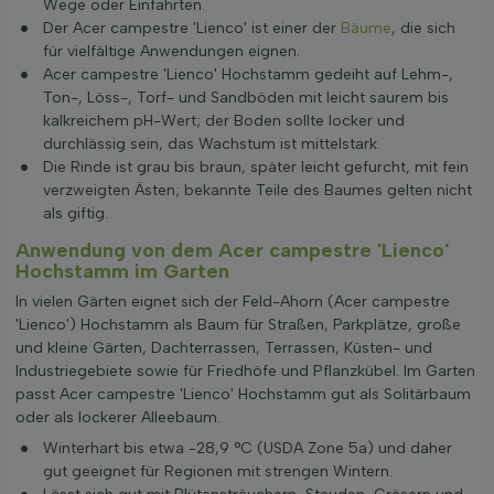
Wege oder Einfahrten.
Der Acer campestre 'Lienco' ist einer der
Bäume
, die sich
für vielfältige Anwendungen eignen.
Acer campestre 'Lienco' Hochstamm gedeiht auf Lehm-,
Ton-, Löss-, Torf- und Sandböden mit leicht saurem bis
kalkreichem pH-Wert; der Boden sollte locker und
durchlässig sein, das Wachstum ist mittelstark.
Die Rinde ist grau bis braun, später leicht gefurcht, mit fein
verzweigten Ästen; bekannte Teile des Baumes gelten nicht
als giftig.
Anwendung von dem Acer campestre 'Lienco'
Hochstamm im Garten
In vielen Gärten eignet sich der Feld-Ahorn (Acer campestre
'Lienco') Hochstamm als Baum für Straßen, Parkplätze, große
und kleine Gärten, Dachterrassen, Terrassen, Küsten- und
Industriegebiete sowie für Friedhöfe und Pflanzkübel. Im Garten
passt Acer campestre 'Lienco' Hochstamm gut als Solitärbaum
oder als lockerer Alleebaum.
Winterhart bis etwa -28,9 °C (USDA Zone 5a) und daher
gut geeignet für Regionen mit strengen Wintern.