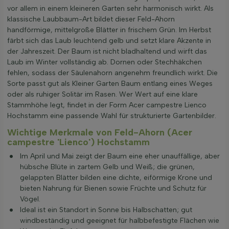
vor allem in einem kleineren Garten sehr harmonisch wirkt. Als
klassische Laubbaum-Art bildet dieser Feld-Ahorn
handförmige, mittelgroße Blätter in frischem Grün. Im Herbst
färbt sich das Laub leuchtend gelb und setzt klare Akzente in
der Jahreszeit. Der Baum ist nicht bladhaltend und wirft das
Laub im Winter vollständig ab. Dornen oder Stechhäkchen
fehlen, sodass der Säulenahorn angenehm freundlich wirkt. Die
Sorte passt gut als Kleiner Garten Baum entlang eines Weges
oder als ruhiger Solitär im Rasen. Wer Wert auf eine klare
Stammhöhe legt, findet in der Form Acer campestre Lienco
Hochstamm eine passende Wahl für strukturierte Gartenbilder.
Wichtige Merkmale von Feld-Ahorn (Acer
campestre 'Lienco') Hochstamm
Im April und Mai zeigt der Baum eine eher unauffällige, aber
hübsche Blüte in zartem Gelb und Weiß; die grünen,
gelappten Blätter bilden eine dichte, eiförmige Krone und
bieten Nahrung für Bienen sowie Früchte und Schutz für
Vögel.
Ideal ist ein Standort in Sonne bis Halbschatten; gut
windbeständig und geeignet für halbbefestigte Flächen wie