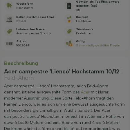
Gewicht als Topf/Ballenware
Wuchsform
geliefert (kg)
Hochstamm
40
Ballen durchmesser (cm)
Baumart
35-40
Laubbaum
Lateinischer Name
Trivialname
Acer campestre 'Lienco'
Feld-Ahorn
Art. nr.
Giftig
1002044
Siehe häufig gestellte Fragen
Beschreibung
Acer campestre 'Lienco' Hochstamm 10/12
|
Feld-Ahorn
Acer campestre 'Lienco' Hochstamm, auch Feld-Ahorn
genannt, ist eine ausgewählte Form des
Acer
mit klarer,
moderner Ausstrahlung. Diese Sorte Feld-Ahorn trägt den
Namen Lienco, weil es sich um eine bewusst ausgesuchte Form
mit besonders gleichmäßigem Wuchs handelt. Der Acer
campestre 'Lienco' Hochstamm erreicht im Alter eine Höhe von
etwa 6 bis 10 Metern und eine Breite von rund 4 bis 6 Metern.
Die Krone wächst eiförmig und bleibt gut proportioniert, was