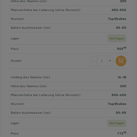
Höhe des Stamms (cm)
200
Pflanzenhöhe bei Lieferung (ohne Wurzeln)
450-500
Wurzeln
Topf/ballen
Ballen durchmesser (cm)
45-50
Lager
Auf lager
95
Preis
503
Anzahl
-
+
Umfang des Stamms (cm)
16-18
Höhe des Stamms (cm)
200
Pflanzenhöhe bei Lieferung (ohne Wurzeln)
500-600
Wurzeln
Topf/ballen
Ballen durchmesser (cm)
50-55
Lager
Auf lager
95
Preis
773