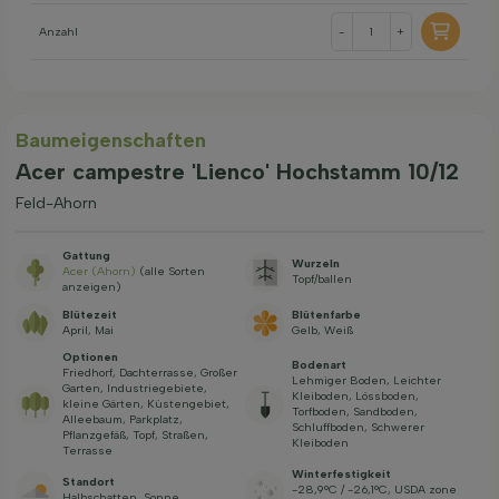
Anzahl
-
+
Baum­eigen­schaften
Acer campestre 'Lienco' Hochstamm 10/12
Feld-Ahorn
Gattung
Wurzeln
Acer (Ahorn)
(alle Sorten
Topf/ballen
anzeigen)
Blütezeit
Blütenfarbe
April, Mai
Gelb, Weiß
Optionen
Bodenart
Friedhorf, Dachterrasse, Großer
Lehmiger Boden, Leichter
Garten, Industriegebiete,
Kleiboden, Lössboden,
kleine Gärten, Küstengebiet,
Torfboden, Sandboden,
Alleebaum, Parkplatz,
Schluffboden, Schwerer
Pflanzgefäß, Topf, Straßen,
Kleiboden
Terrasse
Winterfestigkeit
Standort
-28,9°C / -26,1°C, USDA zone
Halbschatten, Sonne