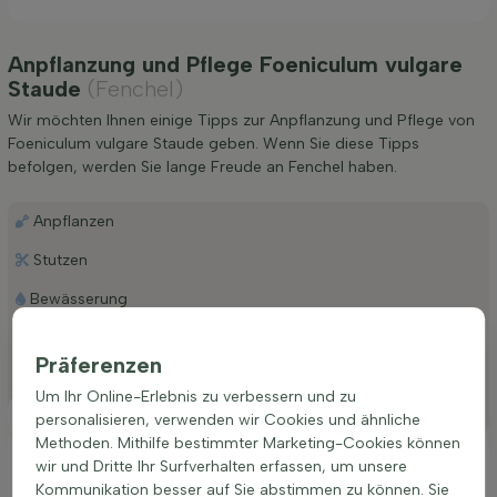
Anpflanzung und Pflege Foeniculum vulgare
Staude
(Fenchel)
Wir möchten Ihnen einige Tipps zur Anpflanzung und Pflege von
Foeniculum vulgare Staude geben. Wenn Sie diese Tipps
befolgen, werden Sie lange Freude an Fenchel haben.
Anpflanzen
Stutzen
Bewässerung
Düngen
Präferenzen
Besonderheiten
Um Ihr Online-Erlebnis zu verbessern und zu
Platzierung
personalisieren, verwenden wir Cookies und ähnliche
Methoden. Mithilfe bestimmter Marketing-Cookies können
Ideale Platzierung einer Foeniculum vulgare
wir und Dritte Ihr Surfverhalten erfassen, um unsere
Kommunikation besser auf Sie abstimmen zu können. Sie