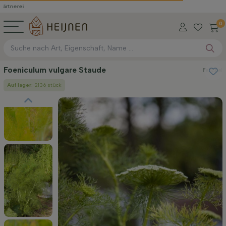
0
Foeniculum vulgare Staude
Fenchel
Auf lager
: 2136 stück