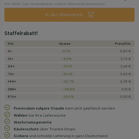
Inkl. MwSt. Zzgl. Versandkosten (wird im Warenkorb berechnet)
In den Warenkorb
Staffelrabatt!
Stk.
Sparen
Preis/­Stk.
6+
-5,1%
2,80 €
12+
-8,5%
2,70 €
24+
-11,9%
2,60 €
72+
-18,6%
2,40 €
144+
-23,7%
2,25 €
288+
-28,8%
2,10 €
576+
-32,2%
2,00 €
Foeniculum vulgare Staude
kann jetzt gepflanzt werden
Wählen
Sie Ihre Lieferwoche
Wachstums­garantie
Käuferschutz
über Trusted Shops
Sichere
und schnelle Lieferung in ganz Deutschland