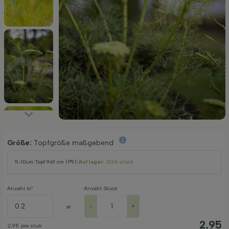
Größe:
Topfgröße maßgebend
5-10cm
|
Topf 9x9 cm (P9)
|
Auf lager
: 2136 stück
Anzahl m²
Anzahl Stück
=
-
+
2,95
2,95
pro stuk