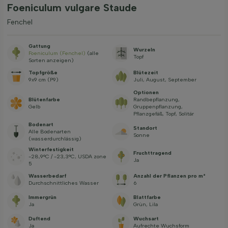
Foeniculum vulgare Staude
Fenchel
Gattung
Wurzeln
Foeniculum (Fenchel)
(alle
Topf
Sorten anzeigen)
Topfgröße
Blütezeit
9x9 cm (P9)
Juli, August, September
Optionen
Blütenfarbe
Randbepflanzung,
Gelb
Gruppenpflanzung,
Pflanzgefäß, Topf, Solitär
Bodenart
Standort
Alle Bodenarten
Sonne
(wasserdurchlässig)
Winterfestigkeit
Fruchttragend
-28,9°C / -23,3°C, USDA zone
Ja
5
Wasserbedarf
Anzahl der Pflanzen pro m²
Durchschnittliches Wasser
6
Immergrün
Blattfarbe
Ja
Grün, Lila
Duftend
Wuchsart
Ja
Aufrechte Wuchsform