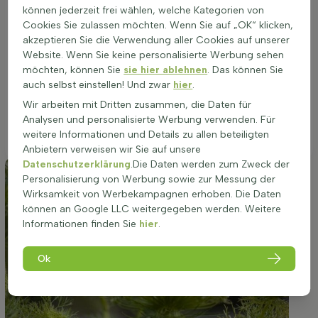
Foeniculum vulgare gedeiht am besten an einem sonnigen
können jederzeit frei wählen, welche Kategorien von
Standort. Die Pflanze bevorzugt gut durchlässige Böden und
Cookies Sie zulassen möchten. Wenn Sie auf „OK“ klicken,
kann auf allen Bodenarten wachsen. Ein sonniger Platz
akzeptieren Sie die Verwendung aller Cookies auf unserer
fördert das Wachstum und die Blüte, was zu einer
Website. Wenn Sie keine personalisierte Werbung sehen
gesünderen Pflanze mit kräftigerem Blattwerk führt. Die
möchten, können Sie
sie hier ablehnen
. Das können Sie
richtige Standortwahl ist entscheidend für die optimale
auch selbst einstellen! Und zwar
hier
.
Entwicklung. Diese Pflanze eignet sich hervorragend für die
Wir arbeiten mit Dritten zusammen, die Daten für
Bepflanzung in Beeten, als Solitärpflanze oder in Töpfen. Eine
Analysen und personalisierte Werbung verwenden. Für
gute Standortwahl unterstützt die Widerstandsfähigkeit und
weitere Informationen und Details zu allen beteiligten
sorgt für eine reiche Blüte von Juli bis September.
Anbietern verweisen wir Sie auf unsere
Datenschutzerklärung
.Die Daten werden zum Zweck der
Personalisierung von Werbung sowie zur Messung der
Wirksamkeit von Werbekampagnen erhoben. Die Daten
können an Google LLC weitergegeben werden. Weitere
Informationen finden Sie
hier
.
Ok