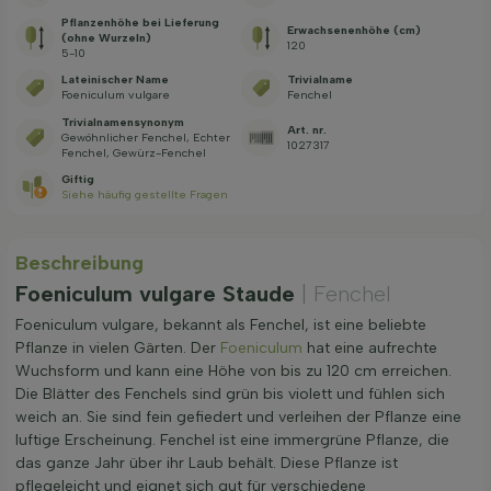
Pflanzenhöhe bei Lieferung
Erwachsenenhöhe (cm)
(ohne Wurzeln)
120
5-10
Lateinischer Name
Trivialname
Foeniculum vulgare
Fenchel
Trivialnamensynonym
Art. nr.
Gewöhnlicher Fenchel, Echter
1027317
Fenchel, Gewürz-Fenchel
Giftig
Siehe häufig gestellte Fragen
Beschreibung
Foeniculum vulgare Staude
| Fenchel
Foeniculum vulgare, bekannt als Fenchel, ist eine beliebte
Pflanze in vielen Gärten. Der
Foeniculum
hat eine aufrechte
Wuchsform und kann eine Höhe von bis zu 120 cm erreichen.
Die Blätter des Fenchels sind grün bis violett und fühlen sich
weich an. Sie sind fein gefiedert und verleihen der Pflanze eine
luftige Erscheinung. Fenchel ist eine immergrüne Pflanze, die
das ganze Jahr über ihr Laub behält. Diese Pflanze ist
pflegeleicht und eignet sich gut für verschiedene