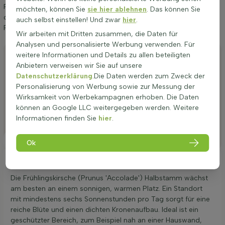
Prunus 'Accolade' Halbstamm 120cm Stamm geben. Wenn Sie
möchten, können Sie
sie hier ablehnen
. Das können Sie
diese Tipps befolgen, werden Sie lange Freude an
auch selbst einstellen! Und zwar
hier
.
Frühlingskirsche haben.
Wir arbeiten mit Dritten zusammen, die Daten für
Analysen und personalisierte Werbung verwenden. Für
Anpflanzen
weitere Informationen und Details zu allen beteiligten
Anbietern verweisen wir Sie auf unsere
Stutzen
Datenschutzerklärung
.Die Daten werden zum Zweck der
Personalisierung von Werbung sowie zur Messung der
Bewässerung
Wirksamkeit von Werbekampagnen erhoben. Die Daten
Düngen
können an Google LLC weitergegeben werden. Weitere
Informationen finden Sie
hier
.
Besonderheiten
Platzierung
Ok
Ideale Platzierung einer Prunus 'Accolade'
Die Frühlingskirsche (Prunus 'Accolade') Halbstamm wächst
am besten an einem sonnigen, warmen Platz. Ein Standort
mit mindestens sechs Sonnenstunden pro Tag sorgt für eine
reiche Blüte und einen dichten Kronenaufbau. Ideal ist ein
geschützter Bereich, zum Beispiel nah an einer Hauswand,