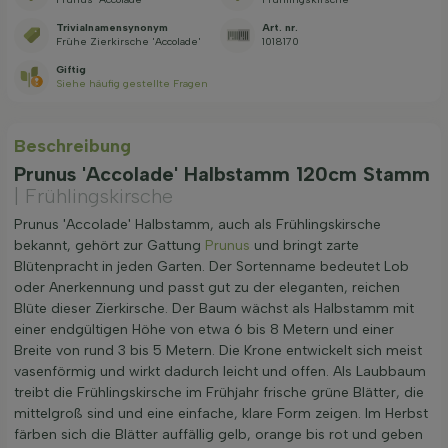
Trivialnamensynonym
Art. nr.
Frühe Zierkirsche 'Accolade'
1018170
Giftig
Siehe häufig gestellte Fragen
Beschreibung
Prunus 'Accolade' Halbstamm 120cm Stamm
| Frühlingskirsche
Prunus 'Accolade' Halbstamm, auch als Frühlingskirsche
bekannt, gehört zur Gattung
Prunus
und bringt zarte
Blütenpracht in jeden Garten. Der Sortenname bedeutet Lob
oder Anerkennung und passt gut zu der eleganten, reichen
Blüte dieser Zierkirsche. Der Baum wächst als Halbstamm mit
einer endgül­tigen Höhe von etwa 6 bis 8 Metern und einer
Breite von rund 3 bis 5 Metern. Die Krone entwickelt sich meist
vasenförmig und wirkt dadurch leicht und offen. Als Laubbaum
treibt die Frühlingskirsche im Frühjahr frische grüne Blätter, die
mittelgroß sind und eine einfache, klare Form zeigen. Im Herbst
färben sich die Blätter auffällig gelb, orange bis rot und geben