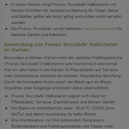
In vielen Gärten sorgt Prunus 'Accolade' Halbstamm mit
kleinen Früchten für zusätzliche Nahrung für Vögel; Kerne
und Blätter gelten als leicht giftig und sollten nicht verzehrt
werden.
Die Prunus 'Accolade' ist ein beliebter
Halbstammbaum
für
kleinere Gärten und Rabatten.
Anwendung von Prunus 'Accolade' Halbstamm
im Garten
Besonders in kleinen Gärten wirkt der zierliche Frühlingskirsche
(Prunus 'Accolade') Halbstamm sehr harmonisch und bringt
früh im Jahr Farbe in die Garten. In Pflanzkübeln auf Terrasse
oder Dachterrasse entsteht ein leichter, freundlicher Blickfang.
Durch die kompakte Krone passt der Baum gut an Wege,
Sitzplätze oder Eingänge und bleibt dabei übersichtlich.
Prunus 'Accolade' Halbstamm eignet sich ideal für
Pflanzkübel, Terrasse, Dachterrasse und kleinen Garten.
Der Baum ist winterhart bis etwa -20,6 °C (USDA Zone
6b/7a) und damit zuverlässig für kalte Winter.
Eine Kombination mit früh blühenden Ziergräsern,
Bodendeckern und Frühlingszwiebeln wie Tulpen oder