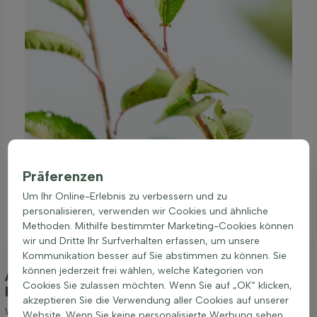
Präferenzen
Um Ihr Online-Erlebnis zu verbessern und zu
personalisieren, verwenden wir Cookies und ähnliche
Methoden. Mithilfe bestimmter Marketing-Cookies können
wir und Dritte Ihr Surfverhalten erfassen, um unsere
Kommunikation besser auf Sie abstimmen zu können. Sie
können jederzeit frei wählen, welche Kategorien von
Anpflanzung und Pflege Prunus 'Accolade'
Cookies Sie zulassen möchten. Wenn Sie auf „OK“ klicken,
Halbstamm 120cm Stamm
(Frühlingskirsche)
akzeptieren Sie die Verwendung aller Cookies auf unserer
Wir möchten Ihnen einige Tipps zur Anpflanzung und Pflege von
Website. Wenn Sie keine personalisierte Werbung sehen