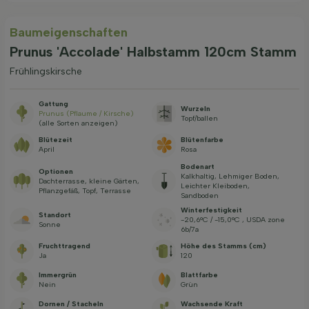
Baum­eigen­schaften
Prunus 'Accolade' Halbstamm 120cm Stamm
Frühlingskirsche
Gattung
Wurzeln
Prunus (Pflaume / Kirsche)
Topf/ballen
(alle Sorten anzeigen)
Blütezeit
Blütenfarbe
April
Rosa
Bodenart
Optionen
Kalkhaltig, Lehmiger Boden,
Dachterrasse, kleine Gärten,
Leichter Kleiboden,
Pflanzgefäß, Topf, Terrasse
Sandboden
Winterfestigkeit
Standort
-20,6°C / -15,0°C , USDA zone
Sonne
6b/7a
Fruchttragend
Höhe des Stamms (cm)
Ja
120
Immergrün
Blattfarbe
Nein
Grün
Dornen / Stacheln
Wachsende Kraft