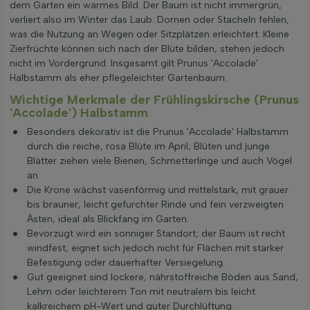
dem Garten ein warmes Bild. Der Baum ist nicht immergrün,
verliert also im Winter das Laub. Dornen oder Stacheln fehlen,
was die Nutzung an Wegen oder Sitzplätzen erleichtert. Kleine
Zierfrüchte können sich nach der Blüte bilden, stehen jedoch
nicht im Vordergrund. Insgesamt gilt Prunus 'Accolade'
Halbstamm als eher pflegeleichter Gartenbaum.
Wichtige Merkmale der Frühlingskirsche (Prunus
'Accolade') Halbstamm
Besonders dekorativ ist die Prunus 'Accolade' Halbstamm
durch die reiche, rosa Blüte im April; Blüten und junge
Blätter ziehen viele Bienen, Schmetterlinge und auch Vögel
an.
Die Krone wächst vasenförmig und mittelstark, mit grauer
bis brauner, leicht gefurchter Rinde und fein verzweigten
Ästen, ideal als Blickfang im Garten.
Bevorzugt wird ein sonniger Standort; der Baum ist recht
windfest, eignet sich jedoch nicht für Flächen mit starker
Befestigung oder dauerhafter Versiegelung.
Gut geeignet sind lockere, nährstoffreiche Böden aus Sand,
Lehm oder leichterem Ton mit neutralem bis leicht
kalkreichem pH-Wert und guter Durchlüftung.