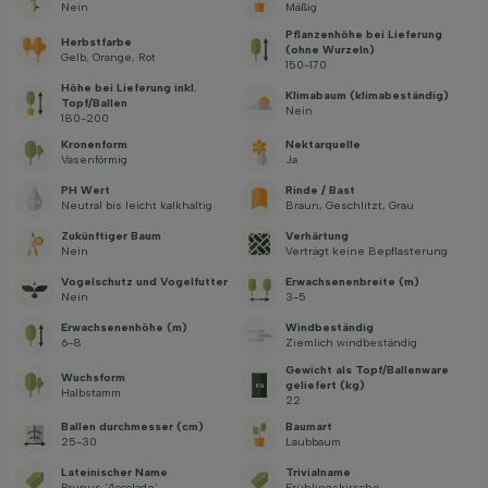
Nein
Mäßig
Pflanzenhöhe bei Lieferung
Herbstfarbe
(ohne Wurzeln)
Gelb, Orange, Rot
150-170
Höhe bei Lieferung inkl.
Klimabaum (klimabeständig)
Topf/Ballen
Nein
180-200
Kronenform
Nektarquelle
Vasenförmig
Ja
PH Wert
Rinde / Bast
Neutral bis leicht kalkhaltig
Braun, Geschlitzt, Grau
Zukünftiger Baum
Verhärtung
Nein
Verträgt keine Bepflasterung
Vogelschutz und Vogelfutter
Erwachsenenbreite (m)
Nein
3-5
Erwachsenenhöhe (m)
Windbeständig
6-8
Ziemlich windbeständig
Gewicht als Topf/Ballenware
Wuchsform
geliefert (kg)
Halbstamm
22
Ballen durchmesser (cm)
Baumart
25-30
Laubbaum
Lateinischer Name
Trivialname
Prunus 'Accolade'
Frühlingskirsche