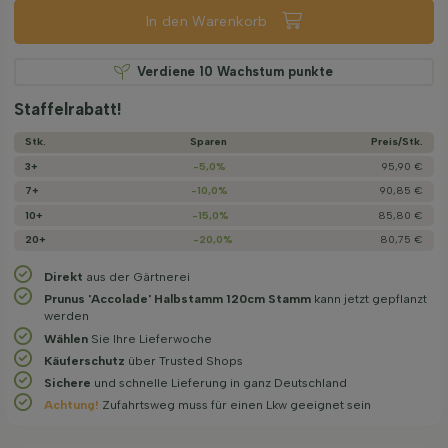
In den Warenkorb
Verdiene
10
Wachstum punkte
Staffelrabatt!
Stk.
Sparen
Preis/­Stk.
3+
-5,0%
95,90 €
7+
-10,0%
90,85 €
10+
-15,0%
85,80 €
20+
-20,0%
80,75 €
Direkt
aus der Gärtnerei
Prunus 'Accolade' Halbstamm 120cm Stamm
kann jetzt gepflanzt
werden
Wählen
Sie Ihre Lieferwoche
Käuferschutz
über Trusted Shops
Sichere
und schnelle Lieferung in ganz Deutschland
Achtung!
Zufahrtsweg muss für einen Lkw geeignet sein