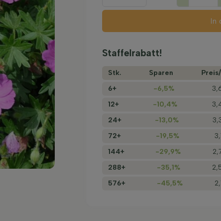
In
Staffelrabatt!
Stk.
Sparen
Preis/
6+
-6,5%
3,
12+
-10,4%
3,
24+
-13,0%
3,
72+
-19,5%
3
144+
-29,9%
2,
288+
-35,1%
2,
576+
-45,5%
2