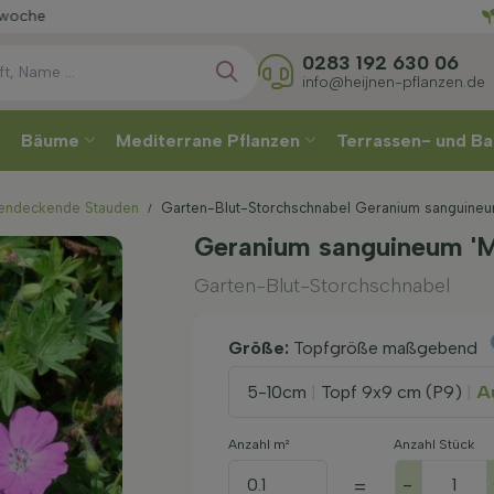
Wählen
0283 192 630 06
info@heijnen-pflanzen.de
Bäume
Mediterrane Pflanzen
Terrassen- und Ba
endeckende Stauden
Garten-Blut-Storchschnabel Geranium sanguineum
Geranium sanguineum 'M
Garten-Blut-Storchschnabel
Größe:
Topfgröße maßgebend
5-10cm
|
Topf 9x9 cm (P9)
|
Au
Anzahl m²
Anzahl Stück
-
=