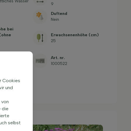
ttliches Wasser
9
Duftend
Nein
öhe bei
 (ohne
Erwachsenenhöhe (cm)
25
e
Art. nr.
t-
1000522
abel
ir Cookies
ir und
n von
 die
ierte
uch selbst