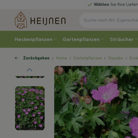
Wählen
Sie Ihre Lieferwoche
Heckenpflanzen
Gartenpflanzen
Sträucher
Zurückgehen
Home
Gartenpflanzen
Stauden
Bod