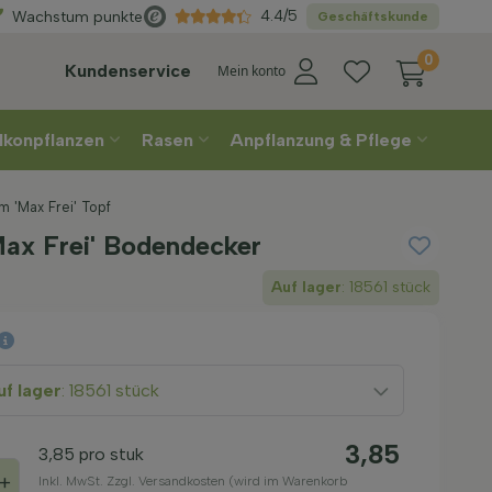
Direkt
aus der Gärtnerei
4.4/5
Wachstum punkte
Geschäftskunde
0
Kundenservice
Mein konto
lkonpflanzen
Rasen
Anpflanzung & Pflege
 'Max Frei' Topf
ax Frei' Bodendecker
Auf lager
: 18561 stück
f lager
: 18561 stück
3,85
3,85
pro stuk
+
Inkl. MwSt. Zzgl. Versandkosten (wird im Warenkorb