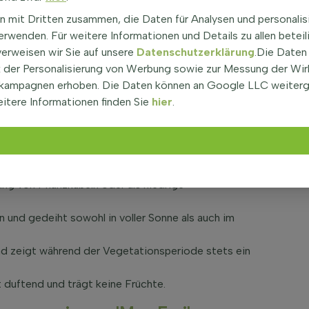
x Frei' Bodendecker
n mit Dritten zusammen, die Daten für Analysen und personalis
|
rwenden. Für weitere Informationen und Details zu allen beteil
l
verweisen wir Sie auf unsere
Datenschutzerklärung
.Die Daten
 als Blut-Storchschnabel, ist eine attraktive Staude,
der Personalisierung von Werbung sowie zur Messung der Wi
rm und den leuchtenden lilafarbenen bis rosafarbenen
kampagnen erhoben. Die Daten können an Google LLC weiter
lüht diese Sorte reich und verleiht Beeten,
itere Informationen finden Sie
hier
.
 lebendige Farbe.
Geranium sanguineum 'Max Frei'
höhe von etwa 25 cm und überzeugt durch seine
ng von Pflanzkübeln oder als niedrige
 und gedeiht sowohl in voller Sonne als auch im
nd zeigt während der Vegetationsperiode stets ein
t duftend und trägt keine Früchte.