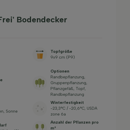
rei' Bodendecker
Topfgröße
9x9 cm (P9)
Optionen
Randbepflanzung,
be
Gruppenpflanzung,
Pflanzgefäß, Topf,
Randbepflanzung
Winterfestigkeit
-23,3°C / -20,6°C, USDA
en, Sonne
zone 6a
Anzahl der Pflanzen pro
arf
m²