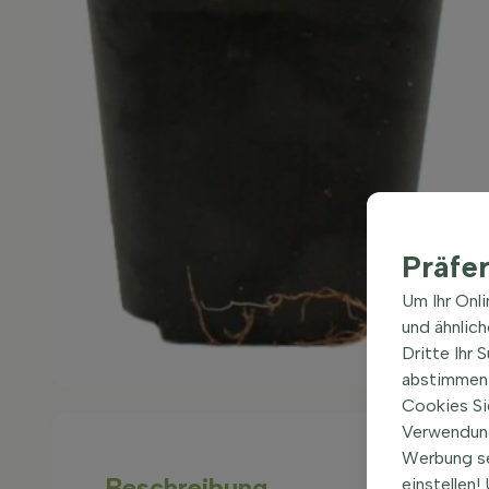
Präfe
Um Ihr Onl
und ähnlic
Dritte Ihr 
abstimmen 
Cookies Si
Verwendung
Werbung s
Beschreibung
einstellen