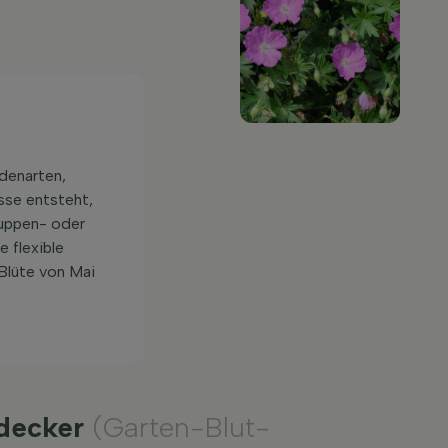
odenarten,
ässe entsteht,
uppen- oder
 flexible
 Blüte von Mai
ndecker
(Garten-Blut-