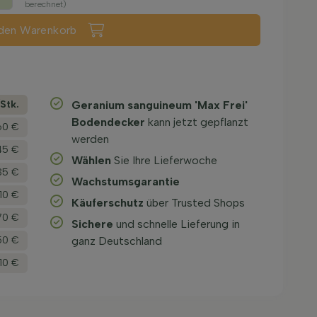
berechnet)
 den Warenkorb
­Stk.
Geranium sanguineum 'Max Frei'
Bodendecker
kann jetzt gepflanzt
60 €
werden
45 €
Wählen
Sie Ihre Lieferwoche
35 €
Wachstums­garantie
,10 €
Käuferschutz
über Trusted Shops
70 €
Sichere
und schnelle Lieferung in
50 €
ganz Deutschland
,10 €