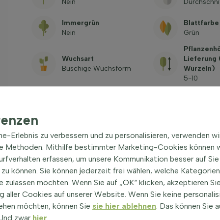
Nein
Durchschni
Immergrün
Blattfarbe
Nein
Grün
Pflanzenh
Wuchsart
Lieferung
Buschige Wuchsform
Wurzeln)
5-10
Lateinischer Name
Trivialnam
Geranium sanguineum
Garten-Blu
'Max Frei'
Storchschn
renzen
Giftig
ine-Erlebnis zu verbessern und zu personalisieren, verwenden w
Siehe häufig gestellte
Fragen
he Methoden. Mithilfe bestimmter Marketing-Cookies können w
Surfverhalten erfassen, um unsere Kommunikation besser auf Sie
zu können. Sie können jederzeit frei wählen, welche Kategorie
e zulassen möchten. Wenn Sie auf „OK“ klicken, akzeptieren Sie
 aller Cookies auf unserer Website. Wenn Sie keine personalis
ehen möchten, können Sie
sie hier ablehnen
. Das können Sie a
! Und zwar
hier
.