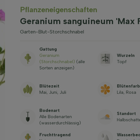
Pflanzeneigenschaften
Geranium sanguineum 'Max F
Garten-Blut-Storchschnabel
Gattung
Geranium
Wurzeln
(Storchschnabel)
(alle
Topf
Sorten anzeigen)
Blütezeit
Blütenfar
Mai, Juni, Juli
Lila, Rosa
Bodenart
Standort
Alle Bodenarten
Halbschatt
(wasserdurchlässig)
Fruchttragend
Wasserbed