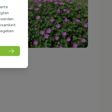
ierte
igten
 werden
rksamkeit
gegeben