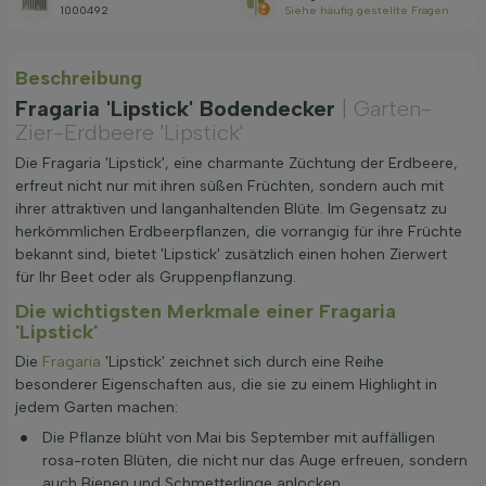
1000492
Siehe häufig gestellte Fragen
Beschreibung
Fragaria 'Lipstick' Bodendecker
| Garten-
Zier-Erdbeere 'Lipstick'
Die Fragaria 'Lipstick', eine charmante Züchtung der Erdbeere,
erfreut nicht nur mit ihren süßen Früchten, sondern auch mit
ihrer attraktiven und langanhaltenden Blüte. Im Gegensatz zu
herkömmlichen Erdbeerpflanzen, die vorrangig für ihre Früchte
bekannt sind, bietet 'Lipstick' zusätzlich einen hohen Zierwert
für Ihr Beet oder als Gruppenpflanzung.
Die wichtigsten Merkmale einer Fragaria
'Lipstick'
Die
Fragaria
'Lipstick' zeichnet sich durch eine Reihe
besonderer Eigenschaften aus, die sie zu einem Highlight in
jedem Garten machen:
Die Pflanze blüht von Mai bis September mit auffälligen
rosa-roten Blüten, die nicht nur das Auge erfreuen, sondern
auch Bienen und Schmetterlinge anlocken.