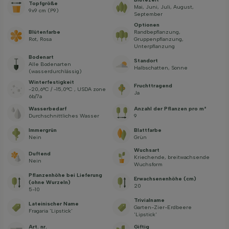
Topfgröße
Mai, Juni, Juli, August,
9x9 cm (P9)
September
Optionen
Blütenfarbe
Randbepflanzung,
Rot, Rosa
Gruppenpflanzung,
Unterpflanzung
Bodenart
Standort
Alle Bodenarten
Halbschatten, Sonne
(wasserdurchlässig)
Winterfestigkeit
Fruchttragend
-20,6°C / -15,0°C , USDA zone
Ja
6b/7a
Wasserbedarf
Anzahl der Pflanzen pro m²
Durchschnittliches Wasser
9
Immergrün
Blattfarbe
Nein
Grün
Wuchsart
Duftend
Kriechende, breitwachsende
Nein
Wuchsform
Pflanzenhöhe bei Lieferung
Erwachsenenhöhe (cm)
(ohne Wurzeln)
20
5-10
Trivialname
Lateinischer Name
Garten-Zier-Erdbeere
Fragaria 'Lipstick'
'Lipstick'
Art. nr.
Giftig