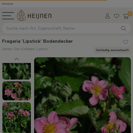
0
Fragaria 'Lipstick' Bodendecker
Garten-Zier-Erdbeere 'Lipstick'
Vorläufig ausverkauft