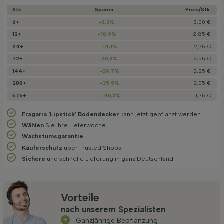
Stk.
Sparen
Preis/­Stk.
6+
-6,3%
3,00 €
12+
-10,9%
2,85 €
24+
-14,1%
2,75 €
72+
-20,3%
2,55 €
144+
-29,7%
2,25 €
288+
-35,9%
2,05 €
576+
-45,3%
1,75 €
Fragaria 'Lipstick' Bodendecker
kann jetzt gepflanzt werden
Wählen
Sie Ihre Lieferwoche
Wachstums­garantie
Käuferschutz
über Trusted Shops
Sichere
und schnelle Lieferung in ganz Deutschland
Vorteile
nach unserem Spezialisten
Ganzjährige Bepflanzung