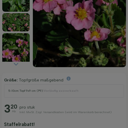
Größe:
Topfgröße maßgebend
5-10cm
|
Topf 9x9 cm (P9)
|
Vorläufig ausverkauft
3
20
pro stuk
Ab
Inkl. MwSt. Zzgl. Versandkosten (wird im Warenkorb berechnet)
Staffelrabatt!