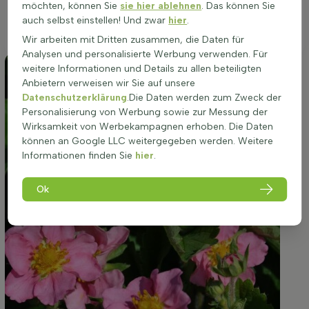
ausladende Wuchsform macht diese Pflanze ideal für Beete
möchten, können Sie
sie hier ablehnen
. Das können Sie
und Gruppenpflanzungen oder als Unterpflanzung größerer
auch selbst einstellen! Und zwar
hier
.
Gewächse.
Wir arbeiten mit Dritten zusammen, die Daten für
Analysen und personalisierte Werbung verwenden. Für
weitere Informationen und Details zu allen beteiligten
Anbietern verweisen wir Sie auf unsere
Datenschutzerklärung
.Die Daten werden zum Zweck der
Personalisierung von Werbung sowie zur Messung der
Wirksamkeit von Werbekampagnen erhoben. Die Daten
können an Google LLC weitergegeben werden. Weitere
Informationen finden Sie
hier
.
Ok