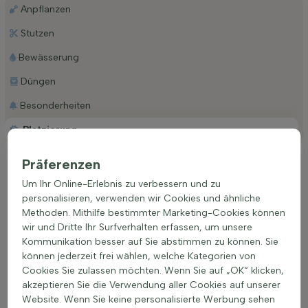
Anpflanzen
Stutzen
Bewässerung
Düngen
Besonderheiten
Platzierung
Ideale Platzierung einer Fragaria 'Lipstick'
Präferenzen
Für eine optimale Entwicklung benötigt die Fragaria 'Lipstick'
Um Ihr Online-Erlebnis zu verbessern und zu
einen Standort, der entweder vollsonnig oder im
personalisieren, verwenden wir Cookies und ähnliche
Halbschatten liegt. Die Sonneneinstrahlung fördert die üppige
Methoden. Mithilfe bestimmter Marketing-Cookies können
Blüte sowie die Fruchtbildung. Dabei ist es wichtig, dass der
wir und Dritte Ihr Surfverhalten erfassen, um unsere
Boden gut durchlässig ist, um Staunässe zu vermeiden, die
Kommunikation besser auf Sie abstimmen zu können. Sie
der Pflanze schaden könnte. Auch wenn diese Sorte ein
können jederzeit frei wählen, welche Kategorien von
durchschnittliches Wasserbedürfnis hat, sollte darauf
Cookies Sie zulassen möchten. Wenn Sie auf „OK“ klicken,
geachtet werden, dass die Erde gleichmäßig feucht gehalten
akzeptieren Sie die Verwendung aller Cookies auf unserer
wird, ohne dass sie zu nass wird. Eine kriechende, breit
Website. Wenn Sie keine personalisierte Werbung sehen