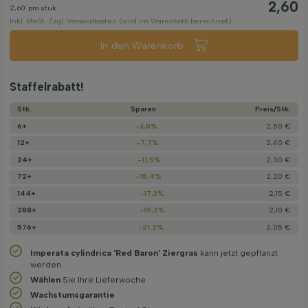
2,60
2,60
pro stuk
Inkl. MwSt. Zzgl. Versandkosten (wird im Warenkorb berechnet)
In den Warenkorb
Staffelrabatt!
Stk.
Sparen
Preis/­Stk.
6+
-3,8%
2,50 €
12+
-7,7%
2,40 €
24+
-11,5%
2,30 €
72+
-15,4%
2,20 €
144+
-17,3%
2,15 €
288+
-19,2%
2,10 €
576+
-21,2%
2,05 €
Imperata cylindrica 'Red Baron' Ziergras
kann jetzt gepflanzt
werden
Wählen
Sie Ihre Lieferwoche
Wachstums­garantie