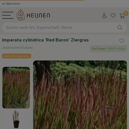
erei
0
Imperata cylindrica 'Red Baron' Ziergras
Japanisches Blutgras
Auf lager
: 16892 stück
Sehr preisgünstig