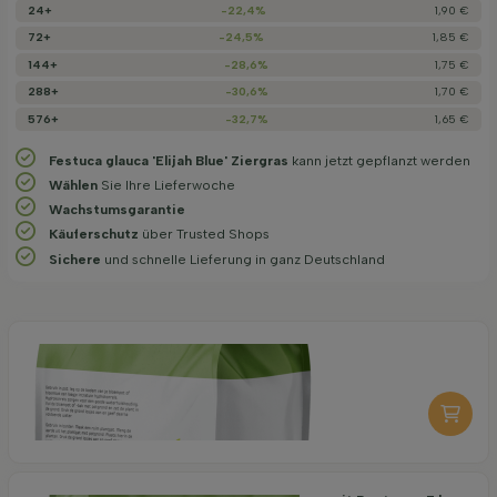
24+
-22,4%
1,90 €
72+
-24,5%
1,85 €
144+
-28,6%
1,75 €
288+
-30,6%
1,70 €
576+
-32,7%
1,65 €
Festuca glauca 'Elijah Blue' Ziergras
kann jetzt gepflanzt werden
Wählen
Sie Ihre Lieferwoche
Wachstums­garantie
Käuferschutz
über Trusted Shops
Sichere
und schnelle Lieferung in ganz Deutschland
Organische Pflanzerde 40 l
6,95
pro stuk
-
+