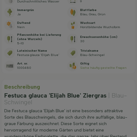
Durchschnittliches Wasser
9
Immergrün
Blattfarbe
Ja
Blau, Grau, Grün
Duftend
Wuchsart
Nein
Horstbildende Wuchsform
Pflanzenhöhe bei Lieferung
Erwachsenenhöhe (cm)
(ohne Wurzeln)
30
5-10
Lateinischer Name
Trivialname
Festuca glauca 'Elijah Blue'
Blau-Schwingel
Art. nr.
Giftig
1000480
Siehe häufig gestellte Fragen
Beschreibung
Festuca glauca 'Elijah Blue' Ziergras
| Blau-
Schwingel
Die Festuca glauca 'Elijah Blue' ist eine besonders attraktive
Sorte des Blauschwingels, die sich durch ihre auffällige, blau-
graue Färbung auszeichnet. Diese Sorte eignet sich
hervorragend für moderne Gärten und bietet eine
wunderschöne Farbpalette, die das ganze Jahr über Bestand