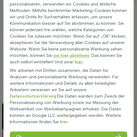
personalisieren, verwenden wir Cookies und ähnliche
Methoden. Mithilfe bestimmter Marketing-Cookies können
Ideale Platzierung einer Festuca glauca 'Elijah
wir und Dritte Ihr Surfverhalten erfassen, um unsere
Blue'
Kommunikation besser auf Sie abstimmen zu können. Sie
Für eine optimale Entwicklung bevorzugt Festuca glauca
können jederzeit frei wählen, welche Kategorien von
'Elijah Blue' einen sonnigen bis halbschattigen Standort. Die
Cookies Sie zulassen möchten. Wenn Sie auf „OK“ klicken,
Pflanze gedeiht in nahezu allen Bodenarten, solange diese
akzeptieren Sie die Verwendung aller Cookies auf unserer
gut durchlässig sind und Staunässe vermieden wird. Ein gut
Website. Wenn Sie keine personalisierte Werbung sehen
drainierter Boden fördert das robuste Wachstum und die
möchten, können Sie
sie hier ablehnen
. Das können Sie
intensive Farbgebung der immergrünen Blätter, die in den
auch selbst einstellen! Und zwar
hier
.
Schattierungen von Blau, Grau und Silber erstrahlen. Ob in
Wir arbeiten mit Dritten zusammen, die Daten für
Einzelsetzung, als Akzent in Beet- und Grenzbepflanzungen
Analysen und personalisierte Werbung verwenden. Für
oder in Pflanzkübeln, diese Art stellt eine malerische
weitere Informationen und Details zu allen beteiligten
Ergänzung dar und zieht mit ihrer polbildenden Wuchsform
Anbietern verweisen wir Sie auf unsere
Blicke auf sich.
Datenschutzerklärung
.Die Daten werden zum Zweck der
Personalisierung von Werbung sowie zur Messung der
Wirksamkeit von Werbekampagnen erhoben. Die Daten
können an Google LLC weitergegeben werden. Weitere
Informationen finden Sie
hier
.
Ok