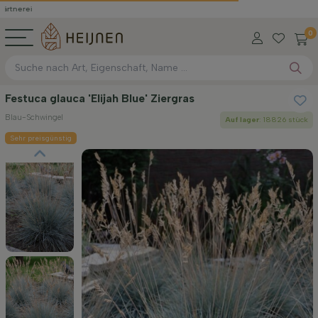
0
Festuca glauca 'Elijah Blue' Ziergras
Blau-Schwingel
Auf lager
: 18826 stück
Sehr preisgünstig