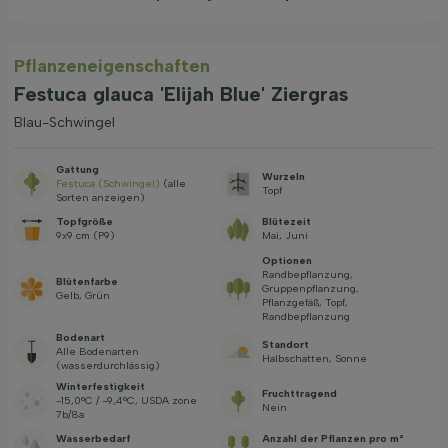
Pflanzeneigenschaften
Festuca glauca 'Elijah Blue' Ziergras
Blau-Schwingel
Gattung
Wurzeln
Festuca (Schwingel)
(alle
Topf
Sorten anzeigen)
Topfgröße
Blütezeit
9x9 cm (P9)
Mai, Juni
Optionen
Randbepflanzung,
Blütenfarbe
Gruppenpflanzung,
Gelb, Grün
Pflanzgefäß, Topf,
Randbepflanzung
Bodenart
Standort
Alle Bodenarten
Halbschatten, Sonne
(wasserdurchlässig)
Winterfestigkeit
Fruchttragend
-15,0°C / -9,4°C, USDA zone
Nein
7b/8a
Wasserbedarf
Anzahl der Pflanzen pro m²