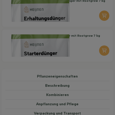
Organischer Erhaltungsdünger mit Rootgrow 7 kg
18,95
pro stuk
-
+
Organischer Starterdünger mit Rootgrow 7 kg
19,95
pro stuk
-
+
Pflanzeneigenschaften
Beschreibung
Kombinieren
Anpflanzung und Pflege
Verpackung und Transport