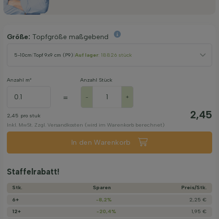
Größe:
Topfgröße maßgebend
5-10cm
|
Topf 9x9 cm (P9)
|
Auf lager
: 18826 stück
Anzahl m²
Anzahl Stück
=
-
+
2,45
2,45
pro stuk
Inkl. MwSt. Zzgl. Versandkosten (wird im Warenkorb berechnet)
In den Warenkorb
Staffelrabatt!
Stk.
Sparen
Preis/­Stk.
6+
-8,2%
2,25 €
12+
-20,4%
1,95 €