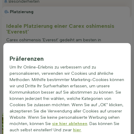
Besonderheiten
Platzierung
Ideale Platzierung einer Carex oshimensis
'Everest'
Carex oshimensis 'Everest' gedeiht am besten in
halbschattigen bis schattigen Standorten. Diese Pflanze
bevorzugt gut durchlässige Böden und kann auf allen
Präferenzen
Bodenarten wachsen. Eine gute Drainage ist wichtig, um
Staunässe zu vermeiden. Der richtige Standort fördert eine
Um Ihr Online-Erlebnis zu verbessern und zu
gesunde und kräftige Wuchsform sowie das dekorative grün-
personalisieren, verwenden wir Cookies und ähnliche
weiße Laub. Diese Pflanze ist ideal für die Bepflanzung in
Methoden. Mithilfe bestimmter Marketing-Cookies können
Beeten, als Gruppenpflanzung oder in Töpfen und
wir und Dritte Ihr Surfverhalten erfassen, um unsere
Pflanzgefäßen. Die Wahl des passenden Standorts ist
Kommunikation besser auf Sie abstimmen zu können. Sie
entscheidend für das Wachstum und die Langlebigkeit von
können jederzeit frei wählen, welche Kategorien von
Carex oshimensis 'Everest'.
Cookies Sie zulassen möchten. Wenn Sie auf „OK“ klicken,
akzeptieren Sie die Verwendung aller Cookies auf unserer
Website. Wenn Sie keine personalisierte Werbung sehen
möchten, können Sie
sie hier ablehnen
. Das können Sie
auch selbst einstellen! Und zwar
hier
.