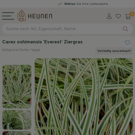
Wählen
Sie Ihre Lieferwoche
0
Carex oshimensis 'Everest' Ziergras
Gelbgrüne Garten-Segge
Vorläufig ausverkauft