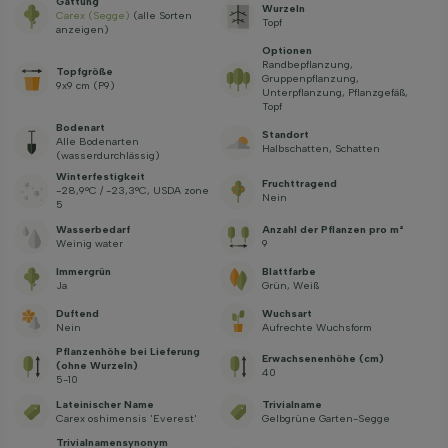
Gattung
Wurzeln
Carex (Segge)
(alle Sorten
Topf
anzeigen)
Optionen
Randbepflanzung,
Topfgröße
Gruppenpflanzung,
9x9 cm (P9)
Unterpflanzung, Pflanzgefäß,
Topf
Bodenart
Standort
Alle Bodenarten
Halbschatten, Schatten
(wasserdurchlässig)
Winterfestigkeit
Fruchttragend
-28,9°C / -23,3°C, USDA zone
Nein
5
Wasserbedarf
Anzahl der Pflanzen pro m²
Weinig water
9
Immergrün
Blattfarbe
Ja
Grün, Weiß
Duftend
Wuchsart
Nein
Aufrechte Wuchsform
Pflanzenhöhe bei Lieferung
Erwachsenenhöhe (cm)
(ohne Wurzeln)
40
5-10
Lateinischer Name
Trivialname
Carex oshimensis 'Everest'
Gelbgrüne Garten-Segge
Trivialnamensynonym