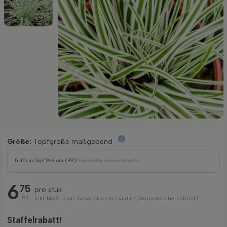
Größe:
Topfgröße maßgebend
5-10cm
|
Topf 9x9 cm (P9)
|
Vorläufig ausverkauft
6
75
pro stuk
Ab
Inkl. MwSt. Zzgl. Versandkosten (wird im Warenkorb berechnet)
Staffelrabatt!