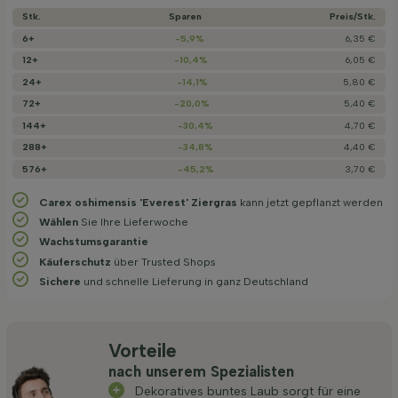
Stk.
Sparen
Preis/­Stk.
6+
-5,9%
6,35 €
12+
-10,4%
6,05 €
24+
-14,1%
5,80 €
72+
-20,0%
5,40 €
144+
-30,4%
4,70 €
288+
-34,8%
4,40 €
576+
-45,2%
3,70 €
Carex oshimensis 'Everest' Ziergras
kann jetzt gepflanzt werden
Wählen
Sie Ihre Lieferwoche
Wachstums­garantie
Käuferschutz
über Trusted Shops
Sichere
und schnelle Lieferung in ganz Deutschland
Vorteile
nach unserem Spezialisten
Dekoratives buntes Laub sorgt für eine