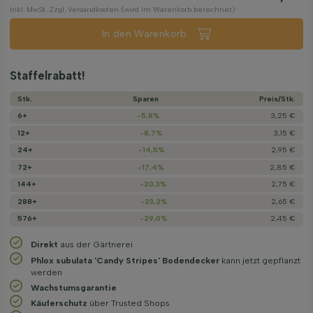
Inkl. MwSt. Zzgl. Versandkosten (wird im Warenkorb berechnet)
In den Warenkorb
Staffelrabatt!
Stk.
Sparen
Preis/­Stk.
6+
-5,8%
3,25 €
12+
-8,7%
3,15 €
24+
-14,5%
2,95 €
72+
-17,4%
2,85 €
144+
-20,3%
2,75 €
288+
-23,2%
2,65 €
576+
-29,0%
2,45 €
Direkt
aus der Gärtnerei
Phlox subulata 'Candy Stripes' Bodendecker
kann jetzt gepflanzt
werden
Wachstums­garantie
Käuferschutz
über Trusted Shops