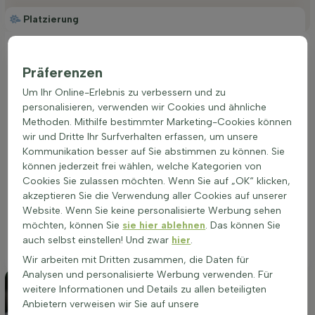
Platzierung
Ideale Platzierung einer Phlox subulata 'Candy
Stripes'
Präferenzen
Für die optimale Entfaltung der Farbenpracht ist ein sonniger
Um Ihr Online-Erlebnis zu verbessern und zu
bis halbschattiger Standort ideal. Hierbei ist zu beachten,
personalisieren, verwenden wir Cookies und ähnliche
dass gut durchlässige Bodenverhältnisse vorausgesetzt
Methoden. Mithilfe bestimmter Marketing-Cookies können
werden, um Staunässe zu vermeiden und gesundes
wir und Dritte Ihr Surfverhalten erfassen, um unsere
Wachstum zu fördern. Der Polster-Phlox gedeiht in einer
Kommunikation besser auf Sie abstimmen zu können. Sie
Vielzahl von Bodentypen, solange diese eine ausreichende
können jederzeit frei wählen, welche Kategorien von
Drainage aufweisen. Ein Platz im Garten, der ausreichend
Cookies Sie zulassen möchten. Wenn Sie auf „OK“ klicken,
Licht erhält und gleichzeitig vor extremen
akzeptieren Sie die Verwendung aller Cookies auf unserer
Wetterbedingungen geschützt ist, wird zu einer üppigen
Website. Wenn Sie keine personalisierte Werbung sehen
Blüte im Frühjahr führen. Durchschnittliche Wassergaben
möchten, können Sie
sie hier ablehnen
. Das können Sie
unterstützen den Phlox subulata 'Candy Stripes', ohne dass
auch selbst einstellen! Und zwar
hier
.
eine Überwässerung riskiert wird.
Wir arbeiten mit Dritten zusammen, die Daten für
Analysen und personalisierte Werbung verwenden. Für
weitere Informationen und Details zu allen beteiligten
Anbietern verweisen wir Sie auf unsere