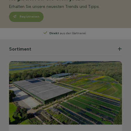
Erhalten Sie unsere neuesten Trends und Tipps.
Registrieren
us der Gärtnerei
Persönliche Beratung
von uns
Sortiment