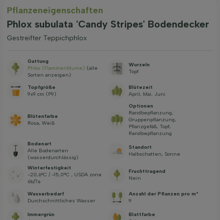
Pflanzeneigenschaften
Phlox subulata 'Candy Stripes' Bodendecker
Gestreifter Teppichphlox
Gattung
Wurzeln
Phlox (Flammenblume)
(alle
Topf
Sorten anzeigen)
Topfgröße
Blütezeit
9x9 cm (P9)
April, Mai, Juni
Optionen
Randbepflanzung,
Blütenfarbe
Gruppenpflanzung,
Rosa, Weiß
Pflanzgefäß, Topf,
Randbepflanzung
Bodenart
Standort
Alle Bodenarten
Halbschatten, Sonne
(wasserdurchlässig)
Winterfestigkeit
Fruchttragend
-20,6°C / -15,0°C , USDA zone
Nein
6b/7a
Wasserbedarf
Anzahl der Pflanzen pro m²
Durchschnittliches Wasser
9
Immergrün
Blattfarbe