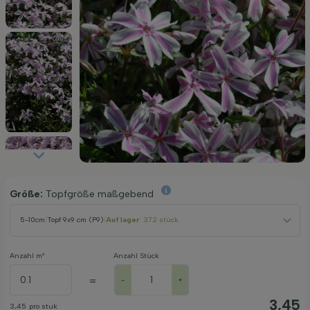
Größe:
Topfgröße maßgebend
5-10cm
|
Topf 9x9 cm (P9)
|
Auf lager
: 372 stück
Anzahl m²
Anzahl Stück
=
-
+
3,45
3,45
pro stuk