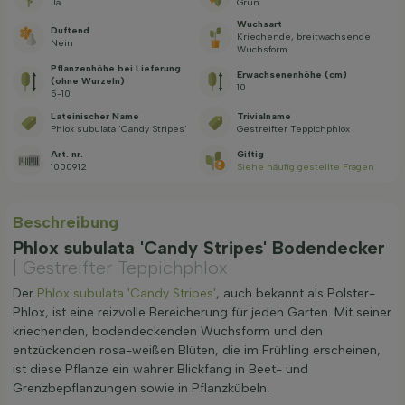
Ja
Grün
Wuchsart
Duftend
Kriechende, breitwachsende
Nein
Wuchsform
Pflanzenhöhe bei Lieferung
Erwachsenenhöhe (cm)
(ohne Wurzeln)
10
5-10
Lateinischer Name
Trivialname
Phlox subulata 'Candy Stripes'
Gestreifter Teppichphlox
Art. nr.
Giftig
1000912
Siehe häufig gestellte Fragen
Beschreibung
Phlox subulata 'Candy Stripes' Bodendecker
| Gestreifter Teppichphlox
Der
Phlox subulata 'Candy Stripes'
, auch bekannt als Polster-
Phlox, ist eine reizvolle Bereicherung für jeden Garten. Mit seiner
kriechenden, bodendeckenden Wuchsform und den
entzückenden rosa-weißen Blüten, die im Frühling erscheinen,
ist diese Pflanze ein wahrer Blickfang in Beet- und
Grenzbepflanzungen sowie in Pflanzkübeln.