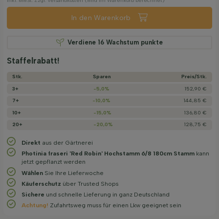
Inkl. MwSt. Zzgl. Versandkosten (wird im Warenkorb berechnet)
In den Warenkorb
Verdiene
16
Wachstum punkte
Staffelrabatt!
Stk.
Sparen
Preis/­Stk.
3+
-5,0%
152,90 €
7+
-10,0%
144,85 €
10+
-15,0%
136,80 €
20+
-20,0%
128,75 €
Direkt
aus der Gärtnerei
Photinia fraseri 'Red Robin' Hochstamm 6/8 180cm Stamm
kann
jetzt gepflanzt werden
Wählen
Sie Ihre Lieferwoche
Käuferschutz
über Trusted Shops
Sichere
und schnelle Lieferung in ganz Deutschland
Achtung!
Zufahrtsweg muss für einen Lkw geeignet sein