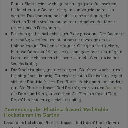
Blüten. Sie ist keine wichtige Nahrungsquelle für Insekten,
bildet aber rote Beeren, die gern von Vögeln gefressen
werden. Das immergrüne Laub ist glänzend grün, die
frischen Triebe sind leuchtend rot und geben der Krone
einen starken Farbkontrast.
Ein sonniger bis halbschattiger Platz passt gut. Der Baum ist
nur mäßig windfest und steht besser etwas geschützt.
Halbbefestigte Flächen verträgt er. Geeignet sind lockere,
humose Böden auf Sand, Löss, lehmigem oder schluffigem
Lehm mit leicht saurem bis neutralem pH-Wert, da ist der
Wuchs kräftig.
Die Rinde ist glatt, grünlich bis grau. Die Krone wächst rund
bis abgeflacht kugelig. Für einen dichten Sichtschutz eignet
sich der Photinia fraseri 'Red Robin' Hochstamm besonders
gut. Die Photinia fraseri 'Red Robin' gehört zu den
Bäumen
,
die Farbe und Struktur verleihen. Ein Photinia fraseri 'Red
Robin' Hochstamm gilt nicht als giftig.
Anwendung der Photinia fraseri 'Red Robin'
Hochstamm im Garten
Besonders beliebt ist Photinia fraseri 'Red Robin' Hochstamm