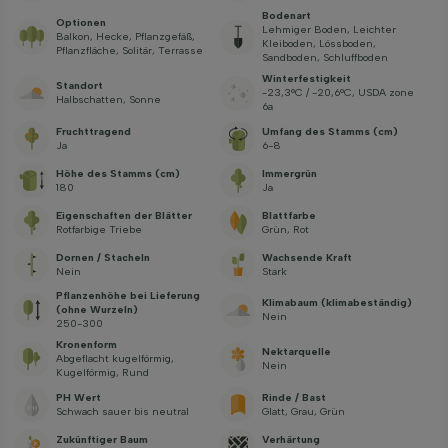
Bodenart
Optionen
Lehmiger Boden, Leichter
Balkon, Hecke, Pflanzgefäß,
Kleiboden, Lössboden,
Pflanzfläche, Solitär, Terrasse
Sandboden, Schluffboden
Winterfestigkeit
Standort
-23,3°C / -20,6°C, USDA zone
Halbschatten, Sonne
6a
Fruchttragend
Umfang des Stamms (cm)
Ja
6-8
Höhe des Stamms (cm)
Immergrün
180
Ja
Eigenschaften der Blätter
Blattfarbe
Rotfarbige Triebe
Grün, Rot
Dornen / Stacheln
Wachsende Kraft
Nein
Stark
Pflanzenhöhe bei Lieferung
Klimabaum (klimabeständig)
(ohne Wurzeln)
Nein
250-300
Kronenform
Nektarquelle
Abgeflacht kugelförmig,
Nein
Kugelförmig, Rund
PH Wert
Rinde / Bast
Schwach sauer bis neutral
Glatt, Grau, Grün
Zukünftiger Baum
Verhärtung