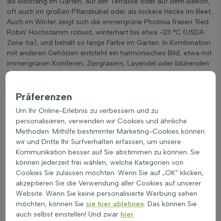
als Blickfang im Garten, auf der Terrasse oder auf dem Balkon,
oft auch im großen Pflanzkübel oder als lockere Hecke im Beet.
Auch im Winter zeigt sich die immergrüne Photinia fraseri 'Red
Robin' Hochstamm robust, winterhart bis etwa -23 °C (USDA
Zone 6a), und behält so lange Farbe im Garten. In Kombination
mit anderen Gehölzen entsteht ein harmonisches Bild, etwa mit
immergrünen Koniferen, Ziergräsern, Lavendel oder blühenden
Stauden wie Rosen.
Gut geeignet als Solitärbaum, Heckenbaum oder für
Präferenzen
Pflanzkübel auf Terrasse und Balkon
Sehr winterhart bis etwa -23 °C, bleibt auch in kalten
Um Ihr Online-Erlebnis zu verbessern und zu
Wintern dekorativ
personalisieren, verwenden wir Cookies und ähnliche
Lässt sich gut kombinieren mit Koniferen, Ziergräsern,
Methoden. Mithilfe bestimmter Marketing-Cookies können
Lavendel und Rosen
wir und Dritte Ihr Surfverhalten erfassen, um unsere
Besondere Zierwerte sind der rote Austrieb, die glänzenden
Kommunikation besser auf Sie abstimmen zu können. Sie
Blätter und die dichte Krone
können jederzeit frei wählen, welche Kategorien von
Sorgt das ganze Jahr für Struktur und Farbe im Garten
Cookies Sie zulassen möchten. Wenn Sie auf „OK“ klicken,
akzeptieren Sie die Verwendung aller Cookies auf unserer
Als Glanzmispelbäume (Photinia fraseri 'Red Robin')
Website. Wenn Sie keine personalisierte Werbung sehen
Hochstamm bringt
Glanzmispelbäume (Photinia fraseri 'Red
möchten, können Sie
sie hier ablehnen
. Das können Sie
Robin')
so dauerhaft Farbe und Struktur in den Garten.
auch selbst einstellen! Und zwar
hier
.