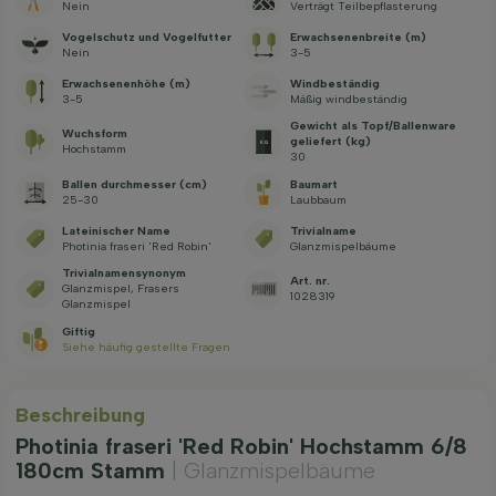
Nein
Verträgt Teilbepflasterung
Vogelschutz und Vogelfutter
Erwachsenenbreite (m)
Nein
3-5
Erwachsenenhöhe (m)
Windbeständig
3-5
Mäßig windbeständig
Gewicht als Topf/Ballenware
Wuchsform
geliefert (kg)
Hochstamm
30
Ballen durchmesser (cm)
Baumart
25-30
Laubbaum
Lateinischer Name
Trivialname
Photinia fraseri 'Red Robin'
Glanzmispelbäume
Trivialnamensynonym
Art. nr.
Glanzmispel, Frasers
1028319
Glanzmispel
Giftig
Siehe häufig gestellte Fragen
Beschreibung
Photinia fraseri 'Red Robin' Hochstamm 6/8
180cm Stamm
| Glanzmispelbäume