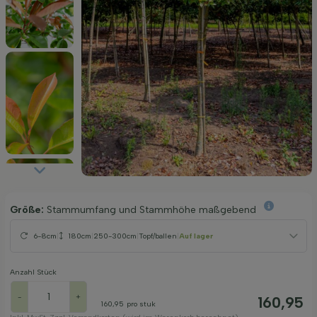
Größe:
Stammumfang und Stammhöhe maßgebend
6-8cm
|
180cm
|
250-300cm
|
Topf/ballen
|
Auf lager
Anzahl Stück
-
+
160,95
160,95
pro stuk