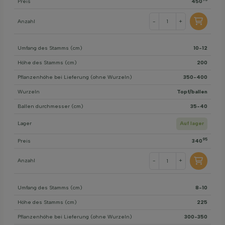
Preis
450
Anzahl
-
+
Umfang des Stamms (cm)
10-12
Höhe des Stamms (cm)
200
Pflanzenhöhe bei Lieferung (ohne Wurzeln)
350-400
Wurzeln
Topf/ballen
Ballen durchmesser (cm)
35-40
Lager
Auf lager
95
Preis
340
Anzahl
-
+
Umfang des Stamms (cm)
8-10
Höhe des Stamms (cm)
225
Pflanzenhöhe bei Lieferung (ohne Wurzeln)
300-350