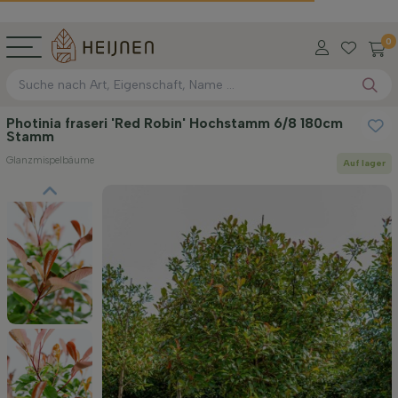
0
Photinia fraseri 'Red Robin' Hochstamm 6/8 180cm
Stamm
Glanzmispelbäume
Auf lager