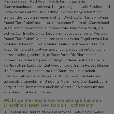
Photinia fraseri 'Red Robin' Hochstamm, auch als
Glanzmispelbäume bekannt, bringt das ganze Jahr Struktur und
Farbe in den Garten. Die Gattung
Photinia
ist geschätzt für
glänzendes Laub und einen dichten Wuchs. Der Name Photinia
fraseri 'Red Robin' bedeutet, dass dieser Baum als Glanzmispel
„Red Robin“ besonders leuchtend rote Jungtriebe zeigt, die
sich später frischgrün verfärben. Ein ausgewachsener Photinia
fraseri 'Red Robin' Hochstamm erreicht in der Regel etwa 3 bis
5 Meter Höhe und 3 bis 5 Meter Breite. Die Krone ist rund bis
kugelförmig und oft etwas abgeflacht, dadurch entsteht eine
harmonische, gleichmäßige Baumform. Die Blätter sind
immergrün, lederartig und mittelgroß. Neue Triebe erscheinen
kräftig rot, im Laufe der Zeit werden sie grün, im Herbst bleiben
die Farben meist dezent, da der Baum das Laub behält.
Glanzmispelbäume bilden keine Dornen oder Stacheln und
gelten als angenehm im Umgang. Als immergrüner Laubbaum
sorgt dieser Hochstamm auch im Winter für Sichtschutz und
eine klare Struktur im Garten.
Wichtige Merkmale von Glanzmispelbäumen
(Photinia fraseri 'Red Robin') Hochstamm
Im Mai und Juni zeigt die Glanzmispel viele kleine, weiße