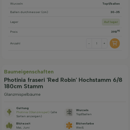
Wurzeln
Topf/ballen
Ballen durchmesser (cm)
30-35
Lager
Auf lager
95
Preis
398
Anzahl
-
+
Baum­eigen­schaften
Photinia fraseri 'Red Robin' Hochstamm 6/8
180cm Stamm
Glanzmispelbäume
Gattung
Wurzeln
Photinia (Glanzmispel)
(alle
Topf/ballen
Sorten anzeigen)
Blütezeit
Blütenfarbe
Mai, Juni
Weiß