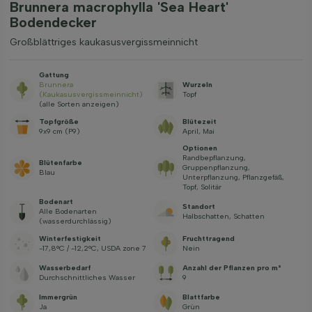
Brunnera macrophylla 'Sea Heart'
Bodendecker
Großblättriges kaukasusvergissmeinnicht
Gattung
Brunnera
Wurzeln
(Kaukasusvergissmeinnicht)
Topf
(alle Sorten anzeigen)
Topfgröße
Blütezeit
9x9 cm (P9)
April, Mai
Optionen
Randbepflanzung,
Blütenfarbe
Gruppenpflanzung,
Blau
Unterpflanzung, Pflanzgefäß,
Topf, Solitär
Bodenart
Standort
Alle Bodenarten
Halbschatten, Schatten
(wasserdurchlässig)
Winterfestigkeit
Fruchttragend
-17,8°C / -12,2°C, USDA zone 7
Nein
Wasserbedarf
Anzahl der Pflanzen pro m²
Durchschnittliches Wasser
9
Immergrün
Blattfarbe
Ja
Grün