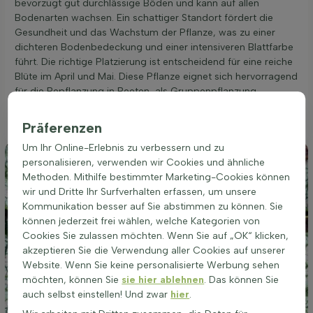
bevorzugt gut durchlässige Böden und kann auf allen
Bodenarten wachsen. Ein schattiger Standort fördert die
Gesundheit und das Wachstum der Pflanze, was zu einer
dichteren Bodenbedeckung und einer intensiveren Blattfarbe
führt. Die richtige Platzierung ist entscheidend für eine reiche
Blüte im April und Mai. Diese Pflanze eignet sich hervorragend
für die Bepflanzung in Beeten, als Gruppenpflanzung,
Unterpflanzung oder in Töpfen. Eine gute Standortwahl sorgt
für eine robuste und attraktive Pflanze.
Präferenzen
Um Ihr Online-Erlebnis zu verbessern und zu
personalisieren, verwenden wir Cookies und ähnliche
Methoden. Mithilfe bestimmter Marketing-Cookies können
wir und Dritte Ihr Surfverhalten erfassen, um unsere
Kommunikation besser auf Sie abstimmen zu können. Sie
können jederzeit frei wählen, welche Kategorien von
Cookies Sie zulassen möchten. Wenn Sie auf „OK“ klicken,
akzeptieren Sie die Verwendung aller Cookies auf unserer
Website. Wenn Sie keine personalisierte Werbung sehen
möchten, können Sie
sie hier ablehnen
. Das können Sie
auch selbst einstellen! Und zwar
hier
.