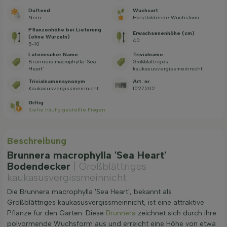
Duftend
Wuchsart
Nein
Horstbildende Wuchsform
Pflanzenhöhe bei Lieferung
Erwachsenenhöhe (cm)
(ohne Wurzeln)
40
5-10
Lateinischer Name
Trivialname
Brunnera macrophylla 'Sea
Großblättriges
Heart'
kaukasusvergissmeinnicht
Trivialnamensynonym
Art. nr.
Kaukasusvergissmeinnicht
1027202
Giftig
Siehe häufig gestellte Fragen
Beschreibung
Brunnera macrophylla 'Sea Heart'
Bodendecker
| Großblättriges
kaukasusvergissmeinnicht
Die Brunnera macrophylla 'Sea Heart', bekannt als
Großblättriges kaukasusvergissmeinnicht, ist eine attraktive
Pflanze für den Garten. Diese
Brunnera
zeichnet sich durch ihre
polvormende Wuchsform aus und erreicht eine Höhe von etwa