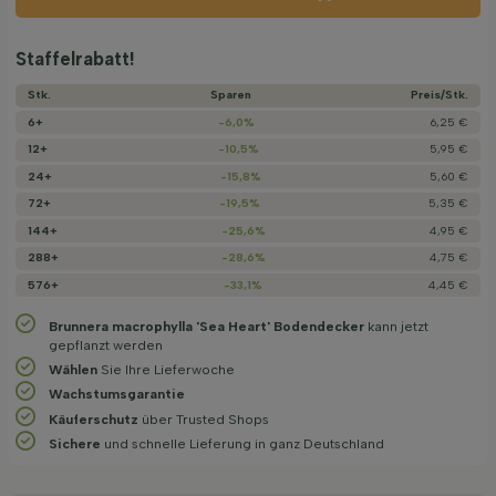
Staffelrabatt!
Stk.
Sparen
Preis/­Stk.
6+
-6,0%
6,25 €
12+
-10,5%
5,95 €
24+
-15,8%
5,60 €
72+
-19,5%
5,35 €
144+
-25,6%
4,95 €
288+
-28,6%
4,75 €
576+
-33,1%
4,45 €
Brunnera macrophylla 'Sea Heart' Bodendecker
kann jetzt
gepflanzt werden
Wählen
Sie Ihre Lieferwoche
Wachstums­garantie
Käuferschutz
über Trusted Shops
Sichere
und schnelle Lieferung in ganz Deutschland