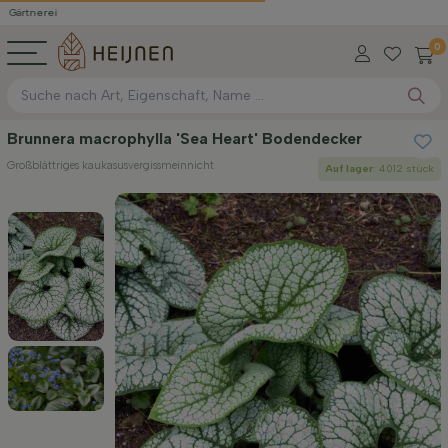
ei
0
Brunnera macrophylla 'Sea Heart' Bodendecker
Großblättriges kaukasusvergissmeinnicht
Auf lager
: 4012 stück