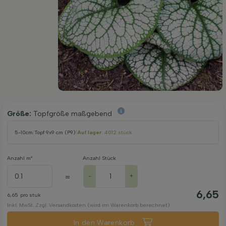
Größe:
Topfgröße maßgebend
5-10cm
|
Topf 9x9 cm (P9)
|
Auf lager
: 4012 stück
Anzahl m²
Anzahl Stück
=
-
+
6,65
6,65
pro stuk
Inkl. MwSt. Zzgl. Versandkosten (wird im Warenkorb berechnet)
In den Warenkorb